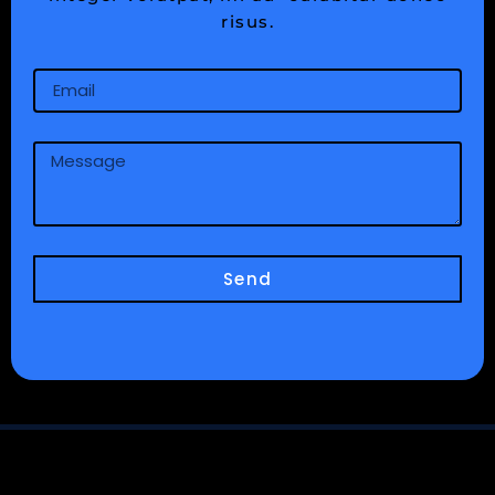
risus.
Email
Message
Send