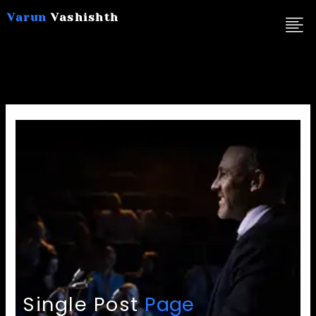
Skip
Varun
Vashishth
to
content
Single Post
Page