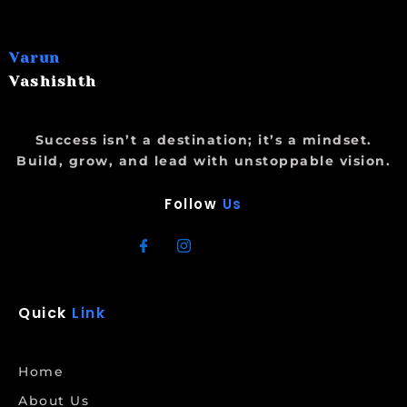
Varun
Vashishth
Success isn’t a destination; it’s a mindset.
Build, grow, and lead with unstoppable vision.
Follow
Us
Quick
Link
Home
About Us