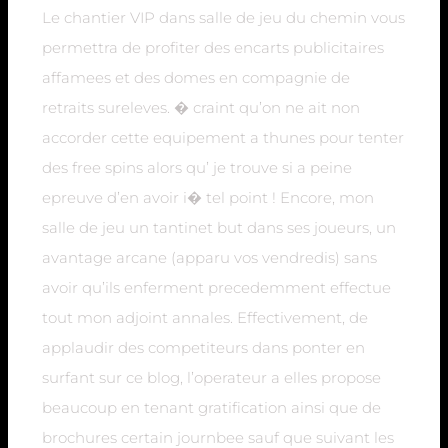
Le chantier VIP dans salle de jeu du chemin vous
permettra de profiter des encarts publicitaires
affamees et des domes en compagnie de
retraits sureleves. � craint qu’on ne ait non
accorder cette equipement a thunes pour tenter
des free spins alors qu’ je trouve si a peine
epreuve d’en avoir i� tel point ! Encore, mon
salle de jeu un tantinet but dans ses joueurs, un
avantage arcane (apparu vos vendredis) sans
avoir qu’ils enferment precedemment effectue
tout mon adjoint annales. Effectivement, de
applaudir des competiteurs dans ponter en
surfant sur ce blog, l’operateur a elles propose
beaucoup en tenant gratification ainsi que de
brochures certain journbee sauf que suivant les