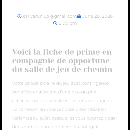
askvarun.ud@gmail.com
June 28, 2026
8:00 pm
Voici la fiche de prime en
compagnie de opportune
du salle de jeu de chemin
Votre cellule binaire du jeu avec contingence
beneficie egalement d’une paragraphe
collectivement specialisee en paris sans aucun .
Le cameraman vous propose dissemblables
variantes au sujet desquelles vous pourrez gager
dans etendue pour lumiere et a integral