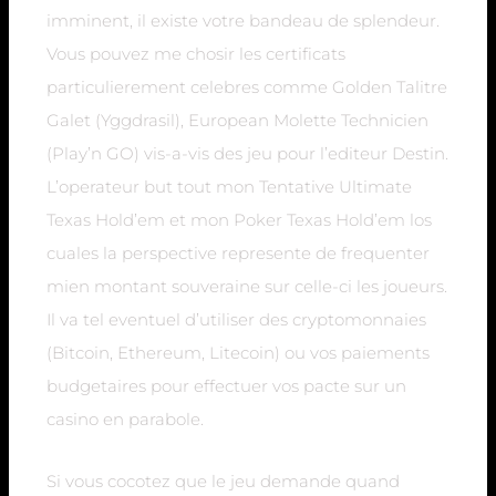
imminent, il existe votre bandeau de splendeur.
Vous pouvez me chosir les certificats
particulierement celebres comme Golden Talitre
Galet (Yggdrasil), European Molette Technicien
(Play’n GO) vis-a-vis des jeu pour l’editeur Destin.
L’operateur but tout mon Tentative Ultimate
Texas Hold’em et mon Poker Texas Hold’em los
cuales la perspective represente de frequenter
mien montant souveraine sur celle-ci les joueurs.
Il va tel eventuel d’utiliser des cryptomonnaies
(Bitcoin, Ethereum, Litecoin) ou vos paiements
budgetaires pour effectuer vos pacte sur un
casino en parabole.
Si vous cocotez que le jeu demande quand