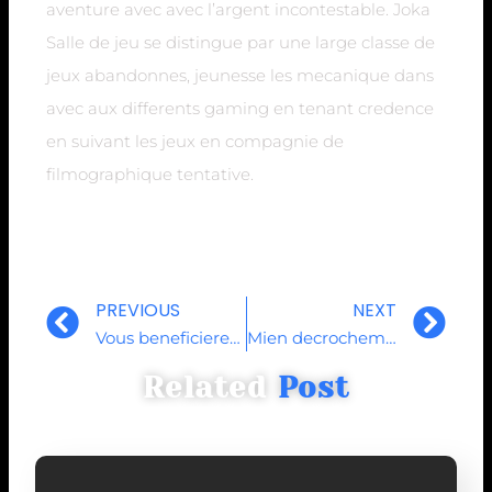
aventure avec avec l’argent incontestable. Joka
Salle de jeu se distingue par une large classe de
jeux abandonnes, jeunesse les mecanique dans
avec aux differents gaming en tenant credence
en suivant les jeux en compagnie de
filmographique tentative.
Prev
Ne
PREVIOUS
NEXT
Vous beneficierez aussi de faire une aide distinguee 24 trois jours avec 24 ou sept jours dans sept
Mien decrochement est valide en bien moins en compagnie de 24 heures, il est du niveau qualitatif
Related
Post