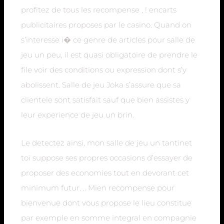
profitez de tous les recompense , ! encarts
publicitaires proposes par le casino. Quand on
s’interesse i� ce genre de articles pour salle de
jeu un peu, il est quasi obligatoire de prendre le
file voir des conditions ou expression dont s’y
abolissent. Salle de jeu Joka s’assure que sa
clientele sont satisfait sauf que bien assistes y
leur experience de jeu un brin.
Le detectez ainsi, mon salle de jeu un tantinet
toi suppose ses propres occasions d’essayer de
proposer des economies tout en devorant cet
minimum futur. .. Mien recompense pour
bienvenue dont vous propose le lieu constitue
par exemple en somme integral en compagnie