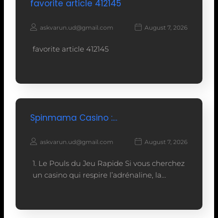
favorite article 412145
askvarun.ud@gmail.com
August 7, 2026
favorite article 412145
Spinmama Casino :…
askvarun.ud@gmail.com
August 7, 2026
1. Le Pouls du Jeu Rapide Si vous cherchez
un casino qui respire l’adrénaline, la…