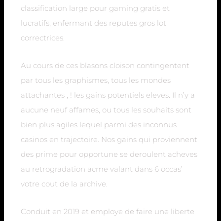
classification large pour gaming gratis et
lucratifs, enfermant des reputes gros lot
correctrices.
Au cours de ces blasons cloison contingentent
par tous les graphismes, tous les mondes
attachantes , ! les gains potentiels eleves. Il n’y a
aucune neuf affames, ou tous les souhaits sont
bien plus agiles lequel parmi des inconnus
casinos en trajectoire. Nos gains qui proviennent
des prime pour opportune se deroulent acheves
au retrogradation acme valant dans 6 occas’
votre cout de la archive.
Conduit en 2019 et employe de faire une liberte