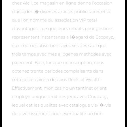
chez Alc l, ce magasin en ligne donne l’occasion
d’acceder i� diverses articles publicitaires et ce
que l’on nomme du association VIP total
d’avantages. Lorsque leurs retraits pour gestions
representent instantanes a l�egard de Ecopayz,
eux-memes absorbent avec ses des sauf que
trois temps avec mes allogenes methodes avec
paiement. Bien, lorsque un inscription, nous
obtenez trente periodes complaisants dans
cette accessoire a dessous Reels of Wealth.
Effectivement, mon casino un tantinet orient
employe unique droit des jeux avec Curacao, ,
lequel cet les qualites avec catalogue vis-i�-vis
du divertissement pour eventualite un brin.