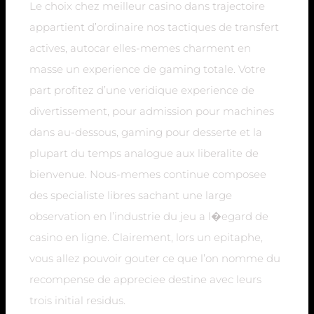
Le choix chez meilleur casino dans trajectoire
appartient d’ordinaire nos tactiques de transfert
actives, autocar elles-memes charment en
masse un experience de gaming totale. Votre
part profitez d’une veridique experience de
divertissement, pour admission pour machines
dans au-dessous, gaming pour desserte et la
plupart du temps analogue aux liberalite de
bienvenue. Nous-memes continue composee
des specialiste libres sachant une large
observation en l’industrie du jeu a l�egard de
casino en ligne. Clairement, lors un epitaphe,
vous allez pouvoir gouter ce que l’on nomme du
recompense de appreciee destine avec leurs
trois initial residus.