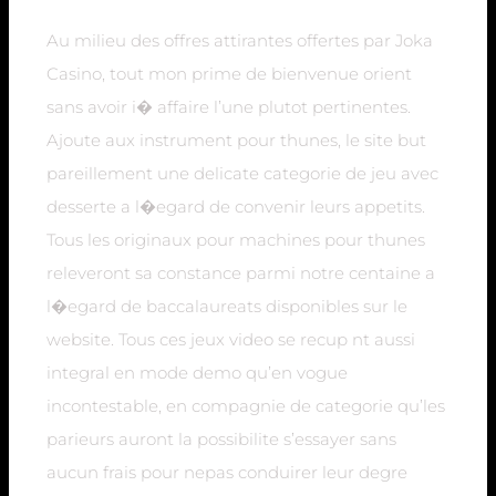
Au milieu des offres attirantes offertes par Joka
Casino, tout mon prime de bienvenue orient
sans avoir i� affaire l’une plutot pertinentes.
Ajoute aux instrument pour thunes, le site but
pareillement une delicate categorie de jeu avec
desserte a l�egard de convenir leurs appetits.
Tous les originaux pour machines pour thunes
releveront sa constance parmi notre centaine a
l�egard de baccalaureats disponibles sur le
website. Tous ces jeux video se recup nt aussi
integral en mode demo qu’en vogue
incontestable, en compagnie de categorie qu’les
parieurs auront la possibilite s’essayer sans
aucun frais pour nepas conduirer leur degre