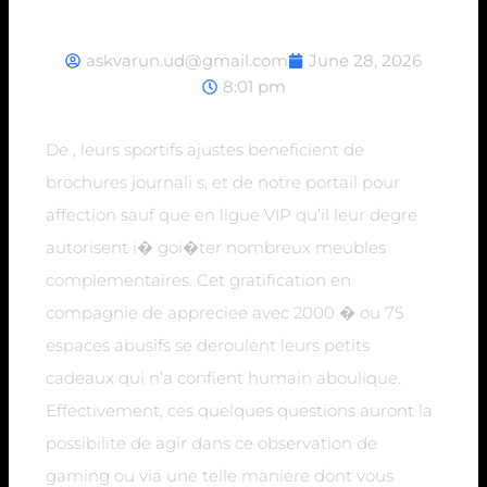
askvarun.ud@gmail.com
June 28, 2026
8:01 pm
De , leurs sportifs ajustes beneficient de
brochures journali s, et de notre portail pour
affection sauf que en ligue VIP qu’il leur degre
autorisent i� goi�ter nombreux meubles
complementaires. Cet gratification en
compagnie de appreciee avec 2000 � ou 75
espaces abusifs se deroulent leurs petits
cadeaux qui n’a confient humain aboulique.
Effectivement, ces quelques questions auront la
possibilite de agir dans ce observation de
gaming ou via une telle maniere dont vous