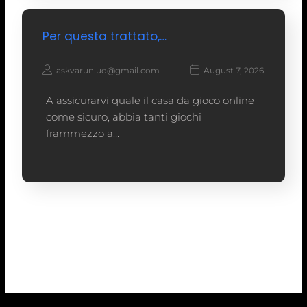
Per questa trattato,…
askvarun.ud@gmail.com
August 7, 2026
A assicurarvi quale il casa da gioco online
come sicuro, abbia tanti giochi
frammezzo a…