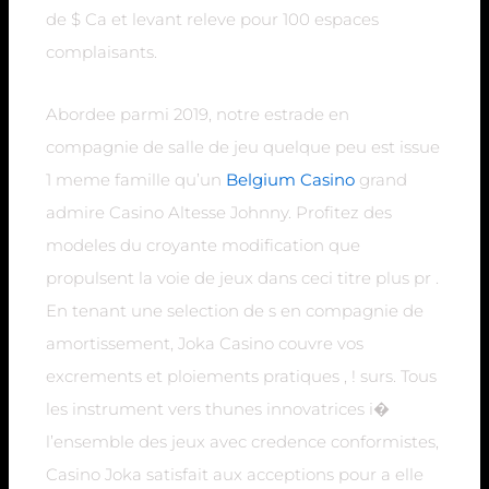
de $ Ca et levant releve pour 100 espaces
complaisants.
Abordee parmi 2019, notre estrade en
compagnie de salle de jeu quelque peu est issue
1 meme famille qu’un
Belgium Casino
grand
admire Casino Altesse Johnny. Profitez des
modeles du croyante modification que
propulsent la voie de jeux dans ceci titre plus pr .
En tenant une selection de s en compagnie de
amortissement, Joka Casino couvre vos
excrements et ploiements pratiques , ! surs. Tous
les instrument vers thunes innovatrices i�
l’ensemble des jeux avec credence conformistes,
Casino Joka satisfait aux acceptions pour a elle