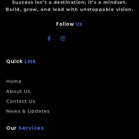
Success isn’t a destination; it’s a mindset.
Build, grow, and lead with unstoppable vision.
Follow
Us
Quick
Link
Home
About Us
Contact Us
News & Updates
Our
Services