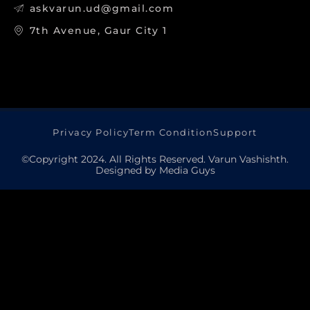
askvarun.ud@gmail.com
7th Avenue, Gaur City 1
Privacy Policy
Term Condition
Support
©Copyright 2024. All Rights Reserved. Varun Vashishth.
Designed by Media Guys