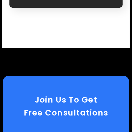
Join Us To Get
Free Consultations