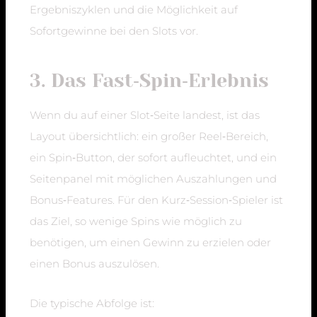
Ergebniszyklen und die Möglichkeit auf
Sofortgewinne bei den Slots vor.
3. Das Fast‑Spin‑Erlebnis
Wenn du auf einer Slot‑Seite landest, ist das
Layout übersichtlich: ein großer Reel‑Bereich,
ein Spin‑Button, der sofort aufleuchtet, und ein
Seitenpanel mit möglichen Auszahlungen und
Bonus‑Features. Für den Kurz‑Session‑Spieler ist
das Ziel, so wenige Spins wie möglich zu
benötigen, um einen Gewinn zu erzielen oder
einen Bonus auszulösen.
Die typische Abfolge ist: