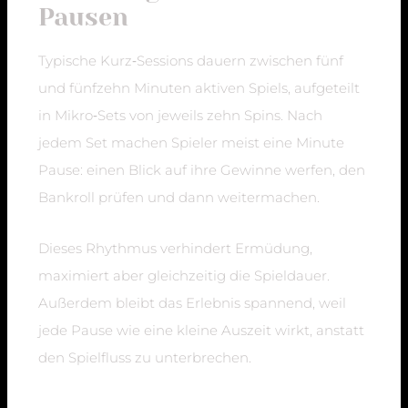
Pausen
Typische Kurz‑Sessions dauern zwischen fünf
und fünfzehn Minuten aktiven Spiels, aufgeteilt
in Mikro‑Sets von jeweils zehn Spins. Nach
jedem Set machen Spieler meist eine Minute
Pause: einen Blick auf ihre Gewinne werfen, den
Bankroll prüfen und dann weitermachen.
Dieses Rhythmus verhindert Ermüdung,
maximiert aber gleichzeitig die Spieldauer.
Außerdem bleibt das Erlebnis spannend, weil
jede Pause wie eine kleine Auszeit wirkt, anstatt
den Spielfluss zu unterbrechen.