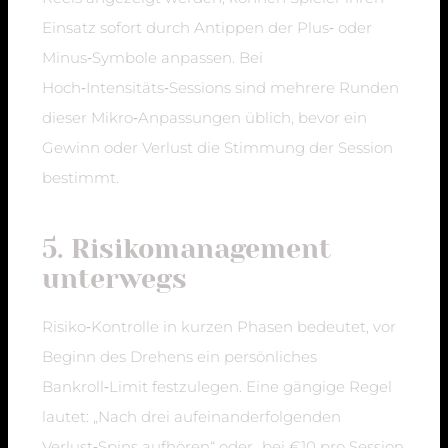
Einsatz sofort durch Antippen der Plus‑ oder
Minus‑Symbole anpassen. Bei
Hoch‑Intensitäts‑Sessions sind mehrere Runden
dieser Mikro‑Anpassungen üblich, bevor ein
Gewinn oder Verlust die Stimmung der Session
bestimmt.
5. Risikomanagement
unterwegs
Risiko‑Kontrolle in kurzen Phasen bedeutet, vor
Beginn des Drehens ein persönliches
Bankroll‑Limit festzulegen. Eine gängige Regel
lautet: „Nach drei aufeinanderfolgenden
Verlust‑Spins aufhören“ oder „bei €10 pro Session