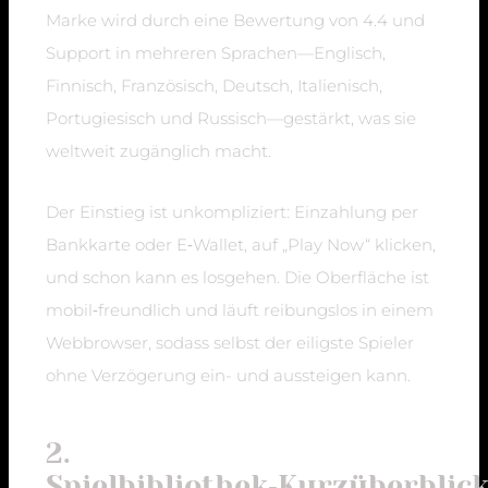
Marke wird durch eine Bewertung von 4.4 und
Support in mehreren Sprachen—Englisch,
Finnisch, Französisch, Deutsch, Italienisch,
Portugiesisch und Russisch—gestärkt, was sie
weltweit zugänglich macht.
Der Einstieg ist unkompliziert: Einzahlung per
Bankkarte oder E‑Wallet, auf „Play Now“ klicken,
und schon kann es losgehen. Die Oberfläche ist
mobil‑freundlich und läuft reibungslos in einem
Webbrowser, sodass selbst der eiligste Spieler
ohne Verzögerung ein- und aussteigen kann.
2.
Spielbibliothek‑Kurzüberblic