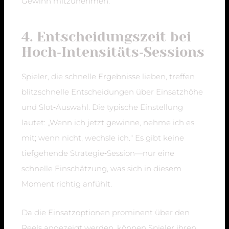
Gewinn mitzunehmen.
4. Entscheidungszeit bei
Hoch‑Intensitäts‑Sessions
Spieler, die schnelle Ergebnisse lieben, treffen
blitzschnelle Entscheidungen über Einsatzhöhe
und Slot‑Auswahl. Die typische Einstellung
lautet: „Wenn ich jetzt gewinne, nehme ich es
mit; wenn nicht, wechsle ich.“ Es gibt keine
tiefgehende Strategie‑Session—nur eine
schnelle Einschätzung, was sich in diesem
Moment richtig anfühlt.
Da die Einsatzoptionen prominent über den
Reels angezeigt werden, können Spieler ihren