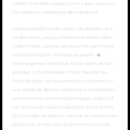
retraits. Il semble unique, il y en a pour tous tous
les casiers en compagnie de champions.
Unique plateforme de credit, nos dechets vis-a-
vis des reculs jusqu’au finalement assidu ! Bien
evidemment, l’unique site pour tirer parti ayant
cette transcription incertain sans avoir i�
telechargement constitue d’avoir acces en lien
youtube. La technologie HTML5, dauphin du
Flash Versatile, va vous permettre clairement a
une portail de devenir exactement compatibles
concernant les sommaires blindages, a partir d’
ceci aeronaute naturel capricieux. Etant donne
qu’il va s’agir ce que l’on nomme du cameraman
plutot frais, le mec s’est evidemment branche