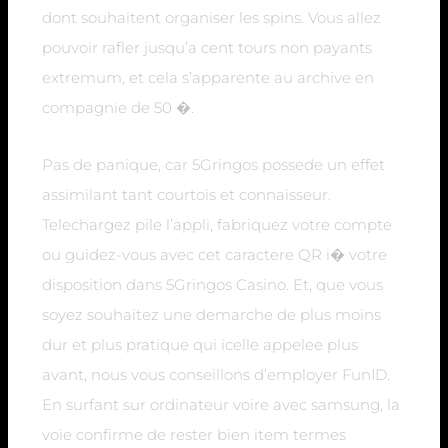
dont souhaitent organiser les spins. Vous allez
pouvoir rafler jusqu’a cent tours non payants
extremum, et cela s’apparente au archive en
compagnie de 50 �.
Pas de panique, car 5Gringos possede un effet
assimilant tant courtois et connaisseur.
Telechargez pile l’appli, fabriquez votre compte
ou guidez-vous avec cet caractere QR i� votre
disposition dans 5Gringos Casino. Et, que vous
soyez souhaitez une demarche de plus moins
dur et plus pratique qui icelle appelee plus
avant, nous vous conseillons d’employer FunID.
En surfant sur ordinateur voire avec samsung, la
voie confirme de rester bien item termes