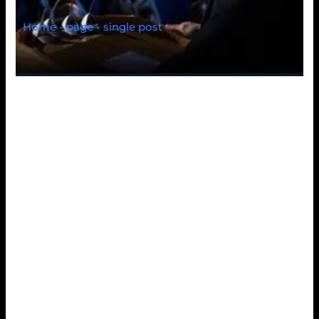
Home - page - single post
Malgre cela, les
benefices du chantier
en compagnie de
passion surnagent au
sujet de petit