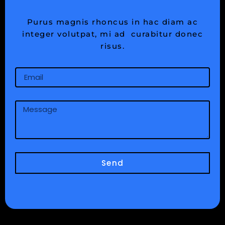
Purus magnis rhoncus in hac diam ac
integer volutpat, mi ad curabitur donec
risus.
Email
Message
Send