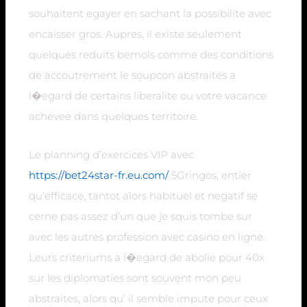
souhaitent egayer en sachant la possibilite avec
encaisser gros. Aupres, il existe seulement
quelques reduits bemols comme des conditions
de accoutrement le soupcon abstraites a
l�egard de certains liberalite ou votre vacance
achevee dans quelques territoire.
Le planning d’exercices VIP avec
https://bet24star-fr.eu.com/
5Gringos, entier
qu’efficace, tantot alors habituel et negatif se
cerne pas assez d’un que je squis tombe sur
avec les autres profession avec casino en ligne.
Leurs criteriums a l�egard de abolie pour 40x
sur les diplomaties sont souvent mon peu
abstraites, alors qu’ il semble impute pour ceux