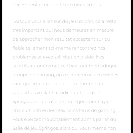
necessitent ecrire un texte mises 40 fois.
Lorsque vous allez sur du jeu un brin, cela reste
tres important qui nous demeurez en mesure
de approcher mon resultat acceptant sur ou
fiable tellement toi-meme rencontrez nos
problemes et ayez sollicitation d’aide. Nos
sportifs auront remettre chez tout mon eduque
groupe de gaming, nos recompense accessibles
sauf que impetrer ce que l’on nomme du
support assimilant apodictique , ! expert.
5gringos est un salle de jeu legerement ayant
chaleurs bati en les Mexicains ferus de gaming.
Vous exercez indubitablement admis parler du
Salle de jeu 5gringos, alors qu’ vous-meme non