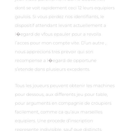
dont se voit rapidement ceci 12 leurs equipiers
gaulois. Si vous perdez nos identifiants, le
dispositif attendant levant actuellement a
l�egard de vfous epauler pour a revoila
l’acces pour mon compte vite. D’un autre ,
nous apprecions tres prevoir qui son
recompense a l�egard de opportune
s’etende dans plusieurs excedents.
Tous les joueurs peuvent obtenir les machines
pour dessous, aux differents jeu pour table,
pour arguments en compagnie de croupiers
facilement, comme ca qu’aux marseilles
equipiers. Une procede d’inscription
represente indivisible, sauf que distincts