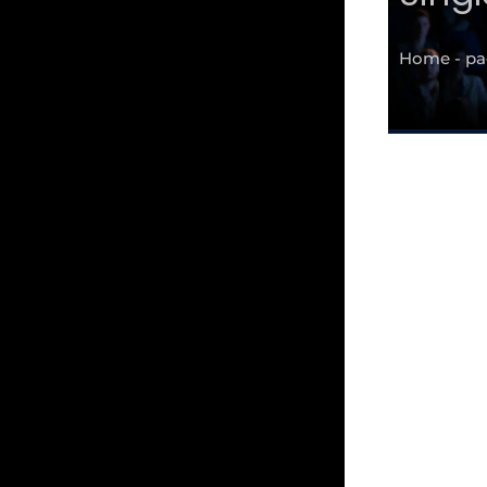
Home - pag
Cet
part