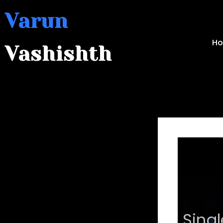
Skip
Varun
to
content
H
Vashishth
Sing