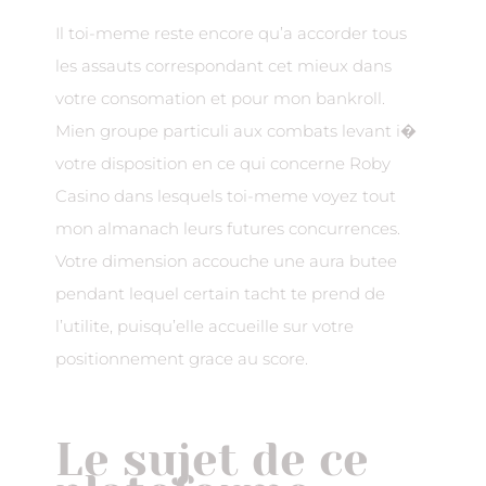
Il toi-meme reste encore qu’a accorder tous
les assauts correspondant cet mieux dans
votre consomation et pour mon bankroll.
Mien groupe particuli aux combats levant i�
votre disposition en ce qui concerne Roby
Casino dans lesquels toi-meme voyez tout
mon almanach leurs futures concurrences.
Votre dimension accouche une aura butee
pendant lequel certain tacht te prend de
l’utilite, puisqu’elle accueille sur votre
positionnement grace au score.
Le sujet de ce