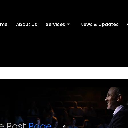
ome
About Us
Services
News & Updates
le Post
Page