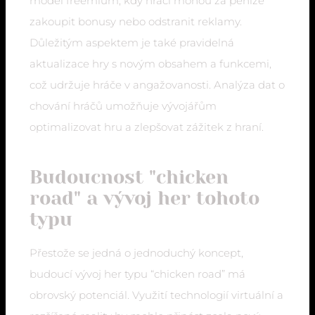
model freemium, kdy hráči mohou za peníze
zakoupit bonusy nebo odstranit reklamy.
Důležitým aspektem je také pravidelná
aktualizace hry s novým obsahem a funkcemi,
což udržuje hráče v angažovanosti. Analýza dat o
chování hráčů umožňuje vývojářům
optimalizovat hru a zlepšovat zážitek z hraní.
Budoucnost "chicken
road" a vývoj her tohoto
typu
Přestože se jedná o jednoduchý koncept,
budoucí vývoj her typu “chicken road” má
obrovský potenciál. Využití technologií virtuální a