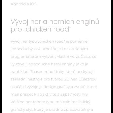
Android a iOS.
Vývoj her a herních enginů
pro „chicken road“
Vývoj her typu „chicken road“ je poměrně
jednoduchý, což umožňuje i nezkušeným
programátorům vytvořit vlastní verzi. Často se
využívají jednoduché herní enginy, jako je
například Phaser nebo Unity, které poskytují
základní nástroje pro tvorbu 2D her. Důležitou
součástí vývoje je design grafiky a zvuků, které
mají přispět k atraktivitě a zábavnosti hry.
Většina her tohoto typu má minimalistický
grafický styl, který je snadno zpracovatelný a