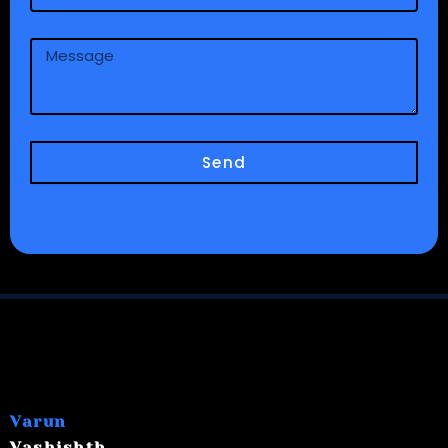
Message
Send
Varun
Vashishth