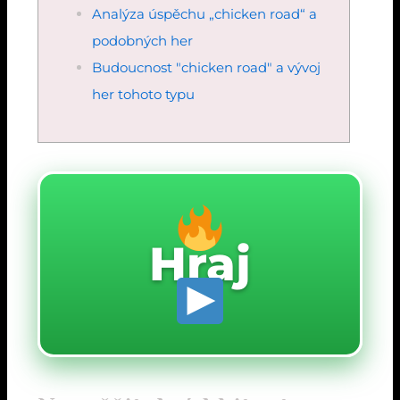
Analýza úspěchu „chicken road“ a
podobných her
Budoucnost "chicken road" a vývoj
her tohoto typu
Hraj