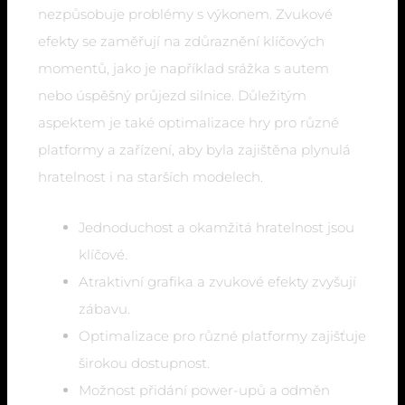
nezpůsobuje problémy s výkonem. Zvukové
efekty se zaměřují na zdůraznění klíčových
momentů, jako je například srážka s autem
nebo úspěšný průjezd silnice. Důležitým
aspektem je také optimalizace hry pro různé
platformy a zařízení, aby byla zajištěna plynulá
hratelnost i na starších modelech.
Jednoduchost a okamžitá hratelnost jsou
klíčové.
Atraktivní grafika a zvukové efekty zvyšují
zábavu.
Optimalizace pro různé platformy zajišťuje
širokou dostupnost.
Možnost přidání power-upů a odměn