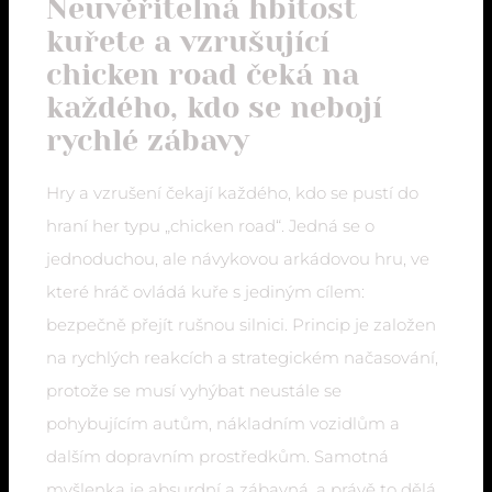
Neuvěřitelná hbitost
kuřete a vzrušující
chicken road čeká na
každého, kdo se nebojí
rychlé zábavy
Hry a vzrušení čekají každého, kdo se pustí do
hraní her typu „chicken road“. Jedná se o
jednoduchou, ale návykovou arkádovou hru, ve
které hráč ovládá kuře s jediným cílem:
bezpečně přejít rušnou silnici. Princip je založen
na rychlých reakcích a strategickém načasování,
protože se musí vyhýbat neustále se
pohybujícím autům, nákladním vozidlům a
dalším dopravním prostředkům. Samotná
myšlenka je absurdní a zábavná, a právě to dělá