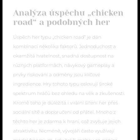
Analýza úspěchu „chicken
road“ a podobných her
Úspěch her typu „chicken road“ je dán
kombinací několika faktorů. Jednoduchost a
okamžitá hratelnost, snadná dostupnost na
různých platformách, návykový gameplay a
prvky riskování a odměny jsou klíčové
ingredience. Hry tohoto typu oslovují široké
spektrum hráčů bez ohledu na věk a zkušenosti.
Kromě toho je důležitá i virální šíření her přes
sociální sítě a doporučení od přátel. Mnoho z
těchto her je zdarma k hraní, což zvyšuje jejich
atraktivitu. Nicméně, vývojáři často využívají