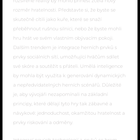
rozšířené reality by mohlo přinést zcela nový
rozměr hratelnosti. Představte si, že byste se
skutečně cítili jako kuře, které se snaží
přeběhnout rušnou silnici, nebo že byste mohli
hru hrát ve svém vlastním obývacím pokoji.
Dalším trendem je integrace herních prvků s
prvky sociálních sítí, umožňující hráčům sdílet
své skóre a soutěžit s přáteli. Umělá inteligence
by mohla být využita k generování dynamických
a nepředvídatelných herních scénářů. Důležité
je, aby vývojáři nezapomínali na základní
principy, které dělají tyto hry tak zábavné a
návykové: jednoduchost, okamžitou hratelnost a
prvky riskování a odměny.
Integrací nových technologií a prvků se hram