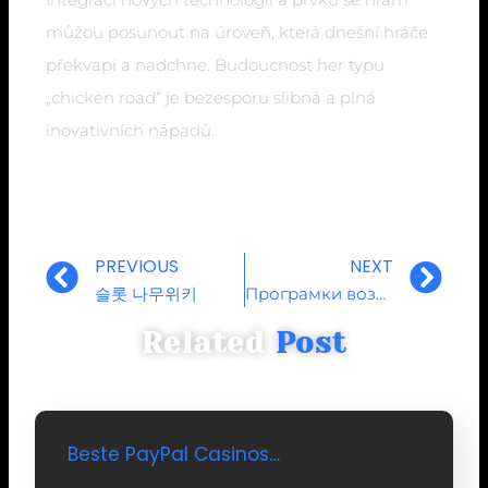
můžou posunout na úroveň, která dnešní hráče
překvapí a nadchne. Budoucnost her typu
„chicken road“ je bezesporu slibná a plná
inovativních nápadů.
Prev
Ne
PREVIOUS
NEXT
슬롯 나무위키
Програмки возмездий вдобавок PlayFortuna опции безмездных призывов на онлайновый-казино: разъяснение
Related
Post
Beste PayPal Casinos…