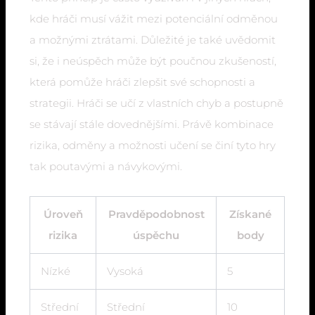
kde hráči musí vážit mezi potenciální odměnou
a možnými ztrátami. Důležité je také uvědomit
si, že i neúspěch může být poučnou zkušeností,
která pomůže hráči zlepšit své schopnosti a
strategii. Hráči se učí z vlastních chyb a postupně
se stávají stále dovednějšími. Právě kombinace
rizika, odměny a možnosti učení se činí tyto hry
tak poutavými a návykovými.
Úroveň
Pravděpodobnost
Získané
rizika
úspěchu
body
Nízké
Vysoká
5
Střední
Střední
10