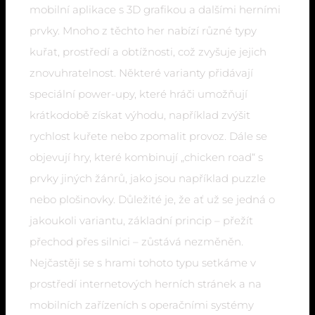
mobilní aplikace s 3D grafikou a dalšími herními
prvky. Mnoho z těchto her nabízí různé typy
kuřat, prostředí a obtížnosti, což zvyšuje jejich
znovuhratelnost. Některé varianty přidávají
speciální power-upy, které hráči umožňují
krátkodobě získat výhodu, například zvýšit
rychlost kuřete nebo zpomalit provoz. Dále se
objevují hry, které kombinují „chicken road“ s
prvky jiných žánrů, jako jsou například puzzle
nebo plošinovky. Důležité je, že ať už se jedná o
jakoukoli variantu, základní princip – přežít
přechod přes silnici – zůstává nezměněn.
Nejčastěji se s hrami tohoto typu setkáme v
prostředí internetových herních stránek a na
mobilních zařízeních s operačními systémy