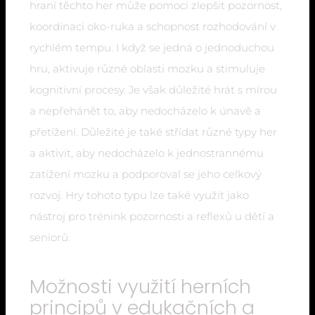
hraní těchto her může pomoci zlepšit pozornost,
koordinaci oko-ruka a schopnost rozhodování v
rychlém tempu. I když se jedná o jednoduchou
hru, aktivuje různé oblasti mozku a stimuluje
kognitivní procesy. Je však důležité hrát s mírou
a nepřehánět to, aby nedocházelo k únavě a
přetížení. Důležité je také střídat různé typy her
a aktivit, aby nedocházelo k jednostrannému
zatížení mozku a podporoval se jeho celkový
rozvoj. Hry tohoto typu lze také využít jako
nástroj pro trénink pozornosti a reflexů u dětí a
seniorů.
Možnosti využití herních
principů v edukačních a