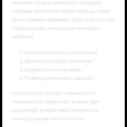
metodám výuky a rehabilitace, nikoli jejich
náhradou. Kombinace různých přístupů může
vést k nejlepším výsledkům. Další využití lze najít
v oblasti vizuální percepce a prostorového
uvažování.
Zlepšení pozornosti a koncentrace.
Obnova motorických schopností.
Zlepšení vizuální percepce.
Podpora prostorového uvažování.
Využití herních principů v edukačních a
rehabilitačních programech se stává stále
populárnější, protože nabízí interaktivní a
motivující způsob učení a tréninku.