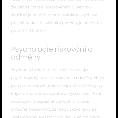
zlepšovat praxí a pozorováním. Důležitou
součástí je také zvládnutí ovládání – rychlá a
přesná reakce na vizuální podněty je nezbytná
pro přežití kuřete.
Psychologie riskování a
odměny
Hry typu „chicken road“ se často opírají o
psychologický princip riskování a odměny. Hráči
jsou motivováni k překonávání stále větší výzvy, i
když to znamená akceptovat vyšší riziko. Pocit
uspokojení z úspěšného přejetí silnice je
umocněn vědomím, že hráč riskoval a vyhrál.
Tento princip je často využíván i v jiných hrách,