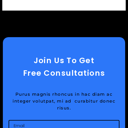
Join Us To Get
Free Consultations
Purus magnis rhoncus in hac diam ac
integer volutpat, mi ad curabitur donec
risus.
Email