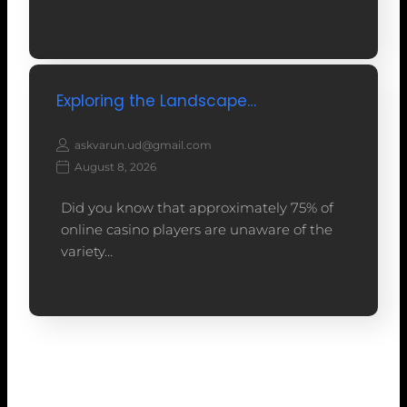
Exploring the Landscape…
askvarun.ud@gmail.com
August 8, 2026
Did you know that approximately 75% of
online casino players are unaware of the
variety…