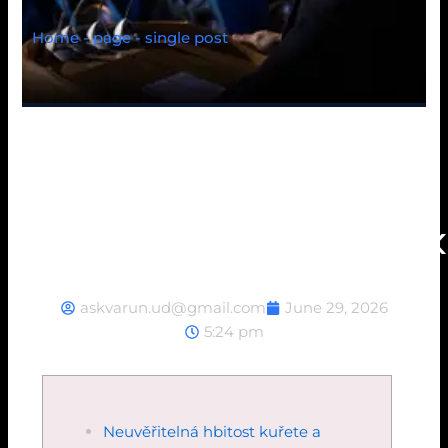
Home - page - single post
Neuvěřitelná_hbitost_
askvarun.ud@gmail.com
June 29, 2026
5:24 pm
Neuvěřitelná hbitost kuřete a