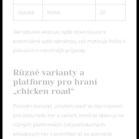
Vysoké
Nízká
20
Jak tabulka ukazuje, vyšší riziko souvisí s
potenciálně vyšší odměnou, což motivuje hráče k
pokusům o náročnější průjezdy.
Různé varianty a
platformy pro hraní
„chicken road“
Původní koncept „chicken road“ se stal inspirací
pro celou řadu her a variant, které se objevují na
různých platformách. Od jednoduchých
arkádových her v prohlížeči až po pokročilé