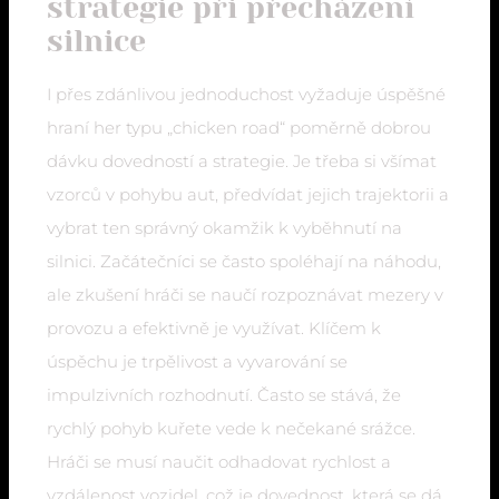
strategie při přecházení
silnice
I přes zdánlivou jednoduchost vyžaduje úspěšné
hraní her typu „chicken road“ poměrně dobrou
dávku dovedností a strategie. Je třeba si všímat
vzorců v pohybu aut, předvídat jejich trajektorii a
vybrat ten správný okamžik k vyběhnutí na
silnici. Začátečníci se často spoléhají na náhodu,
ale zkušení hráči se naučí rozpoznávat mezery v
provozu a efektivně je využívat. Klíčem k
úspěchu je trpělivost a vyvarování se
impulzivních rozhodnutí. Často se stává, že
rychlý pohyb kuřete vede k nečekané srážce.
Hráči se musí naučit odhadovat rychlost a
vzdálenost vozidel, což je dovednost, která se dá