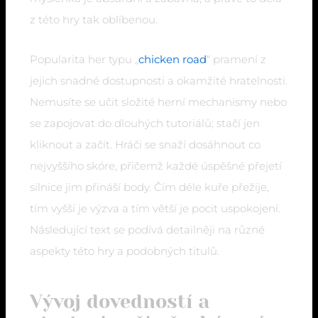
z této hry tak oblíbenou.
Popularita her typu „
chicken road
“ pramení z
jejich snadné dostupnosti a okamžité hratelnosti.
Nemusíte se učit složité herní mechanismy nebo
se zapojovat do dlouhých tutoriálů; stačí jen
kliknout a začít. Hráči se snaží dosáhnout co
nejvyššího skóre, přičemž každé úspěšné přejetí
silnice jim přináší body. Čím déle kuře přežije,
tím vyšší je výzva a tím větší je pocit uspokojení.
Následující text se podívá detailněji na různé
aspekty této hry a podobných titulů.
Vývoj dovedností a