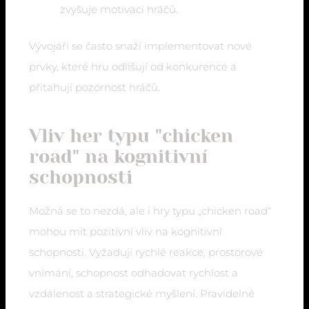
zvyšuje motivaci hráčů.
Vývojáři se často snaží implementovat nové
prvky, které hru odlišují od konkurence a
přitahují pozornost hráčů.
Vliv her typu "chicken
road" na kognitivní
schopnosti
Možná se to nezdá, ale i hry typu „chicken road“
mohou mít pozitivní vliv na kognitivní
schopnosti. Vyžadují rychlé reakce, prostorové
vnímání, schopnost odhadovat rychlost a
vzdálenost a strategické myšlení. Pravidelné