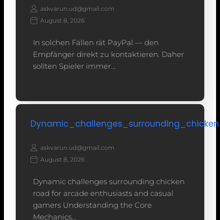
askvarun.ud@gmail.com
August 8, 2026
In solchen Fällen rät PayPal — den
Empfänger direkt zu kontaktieren. Daher
sollten Spieler immer…
Dynamic_challenges_surrounding_chicke
askvarun.ud@gmail.com
August 8, 2026
Dynamic challenges surrounding chicken
road for arcade enthusiasts and casual
gamers Understanding the Core
Mechanics…