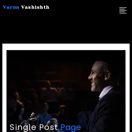
Skip
Varun
Vashishth
to
content
Single Post
Page