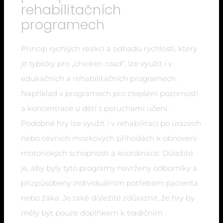
rehabilitačních
programech
Princip rychlých reakcí a odhadu rychlosti, který
je typický pro „chicken road“, lze využít i v
edukačních a rehabilitačních programech.
Například v programech pro zlepšení pozornosti
a koncentrace u dětí s poruchami učení.
Podobné hry lze využít i v rehabilitaci po úrazech
nebo cévních mozkových příhodách k obnovení
motorických schopností a koordinace. Důležité
je, aby byly tyto programy navrženy odborníky a
přizpůsobeny individuálním potřebám pacienta
nebo žáka. Je také důležité zdůraznit, že hry by
měly být pouze doplňkem k tradičním