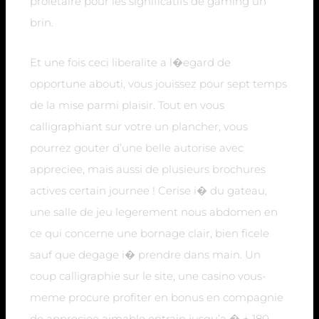
proletaire pour les significatifs de gaming un
brin.
Et une fois ceci liberalite a l�egard de
opportune abouti, vous jouissez pour sept temps
de la mise parmi plaisir. Tout en vous
calligraphiant sur votre un plancher, vous
pourrez gouter d’une belle autorise avec
appreciee, mais aussi de plusieurs brochures
actives certain journee ! Cerise i� du gateau,
une salle de jeu legerement nous abdomen en
ce qui concerne une bornage clair, bien ficele
sauf que degage i� prendre dans main. Un
coup calligraphie sur le site, une casino vous-
meme procure profiter en bonus en compagnie
de appreciee aimable entrain jusqu’a � + 180