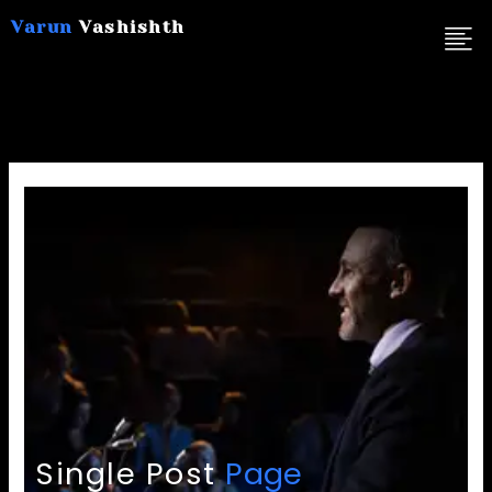
Skip
Varun
Vashishth
to
content
Single Post
Page