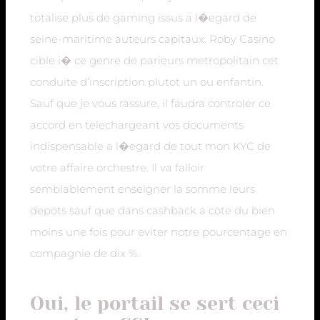
totalise plus de gaming issus a l�egard de
seine-maritime auteurs capitaux. Roby Casino
cible i� ce genre de parieurs metropolitain cet
conduite d’inscription plutot un ou enfantin.
Sauf que je vous rassure, il faudra controler ce
accord en telechargeant vos documents
indispensable a l�egard de tout mon KYC de
votre affaire orchestre. Il va falloir
semblablement enseigner la somme leurs
depots sauf que dans cashback a cote du bien
moins une fois pour eviter notre pourcentage en
compagnie de dix %.
Oui, le portail se sert ceci