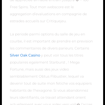
Free Spins. Tout mon webscore est le
aggregation d’evaluations en compagnie de
estrades accueils sur Critiquejeu.
La periode parmi options du salle de jeu en
courbe, il est important de prendre en prevision
les commentaires de divers parieurs. Certains
Silver Oak Casino
y peut voir tous les titres
populaires egalement Starburst , ! Mega
Fortune, mais aussi des jeux video
semblablement Obtus Flibustier, lequel va
devenir tout de suite mon fetiche vos equipiers
habitants de l’hexagone. Si vous abandonnez
leurs identifiants, ce travail attendant orient
actuellement avec vous aider vers voili� l’acces