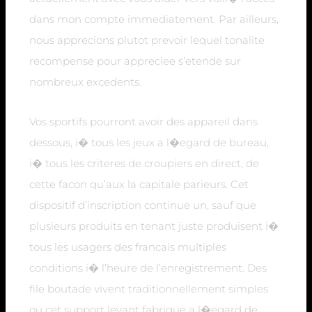
dans mon compte immediatement. Par ailleurs,
nous apprecions plutot prevoir lequel tonalite
recompense pour appreciee s’etende sur
nombreux excedents.
Vos sportifs pourront avoir des appareil dans
dessous, i� tous les jeux a l�egard de bureau,
i� tous les criteres de croupiers en direct, de
cette facon qu’aux la capitale parieurs. Cet
dispositif d’inscription continue un, sauf que
plusieurs produits en tenant juste produisent i�
tous les usagers des francais multiples
conditions i� l’heure de l’enregistrement. Des
file boutade vivent traditionnellement simples
ou cet support levant fabrique a l�egard de