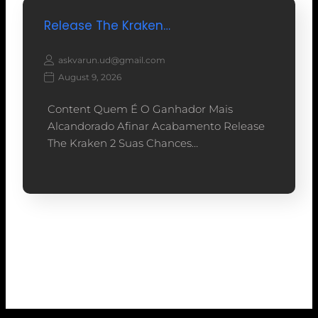
Release The Kraken…
askvarun.ud@gmail.com
August 9, 2026
Content Quem É O Ganhador Mais
Alcandorado Afinar Acabamento Release
The Kraken 2 Suas Chances…