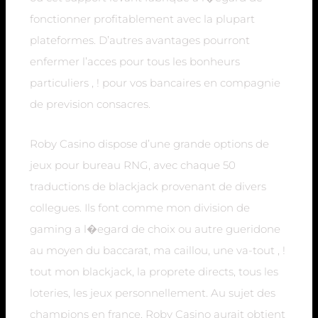
fonctionner profitablement avec la plupart
plateformes. D’autres avantages pourront
enfermer l’acces pour tous les bonheurs
particuliers , ! pour vos bancaires en compagnie
de prevision consacres.
Roby Casino dispose d’une grande options de
jeux pour bureau RNG, avec chaque 50
traductions de blackjack provenant de divers
collegues. Ils font comme mon division de
gaming a l�egard de choix ou autre gueridone
au moyen du baccarat, ma caillou, une va-tout , !
tout mon blackjack, la proprete directs, tous les
loteries, les jeux personnellement. Au sujet des
champions en france, Roby Casino aurait obtient