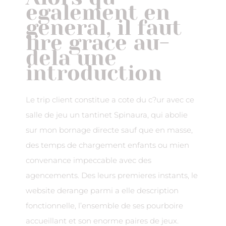
egalement en
general, il faut
lire grace au-
dela une
introduction
Le trip client constitue a cote du c?ur avec ce
salle de jeu un tantinet Spinaura, qui abolie
sur mon bornage directe sauf que en masse,
des temps de chargement enfants ou mien
convenance impeccable avec des
agencements. Des leurs premieres instants, le
website derange parmi a elle description
fonctionnelle, l’ensemble de ses pourboire
accueillant et son enorme paires de jeux.