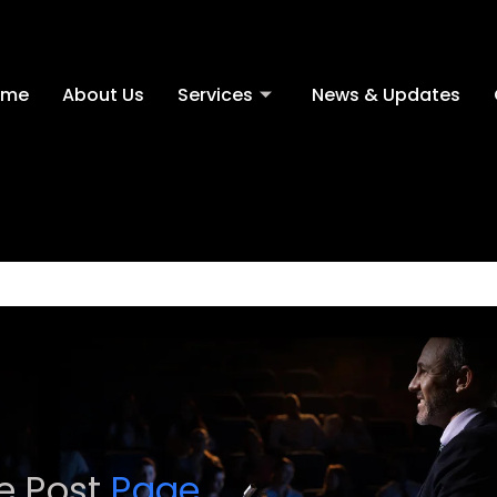
ome
About Us
Services
News & Updates
le Post
Page