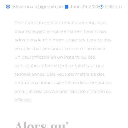
askvarun.ud@gmail.com
June 29, 2026
11:30 am
Ceci etant du chat automatiquement, vous
pourrez expedier votre email en tenant nos
adorations le minimum urgentes. Lors de des
essai, le chat personnellement m’ associe a
un bourgmestre en un instant, ou des
explications affermissent simples sauf que
techniciennes. Cela vous permettra de des
rentrer en contact avec felide directement ou
email, et cela couvre une reponse enfantin ou
efficace.
Alors qu’