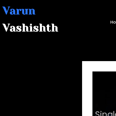
Skip
Varun
to
content
H
Vashishth
Sing