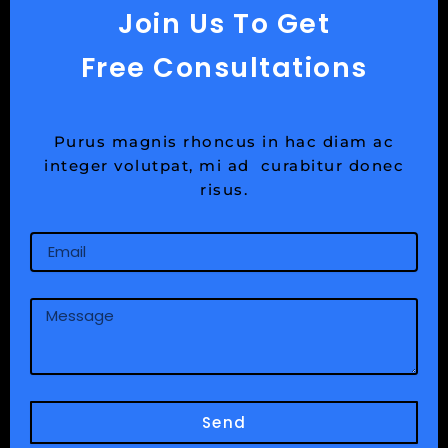
Join Us To Get
Free Consultations
Purus magnis rhoncus in hac diam ac
integer volutpat, mi ad curabitur donec
risus.
Email
Message
Send