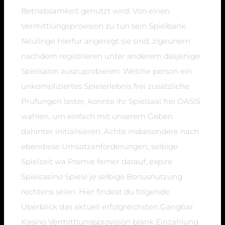
Betriebsamkeit genutzt wird. Von einen
Vermittlungsprovision zu tun sein Spielbank
Neulinge hierfur angeregt sie sind, zigeunern
nachdem registrieren unter anderem dasjenige
Spielsalon auszuprobieren. Welche person ein
unkompliziertes Spielerlebnis frei zusatzliche
Prufungen laster, konnte ihr Spielsaal frei OASIS
wahlen, um einfach mit unserem Geben
dahinter initialisieren. Achte insbesondere nach
ebendiese Umsatzanforderungen, selbige
Spielzeit wa Pramie ferner darauf, expire
Spielcasino Spiele je selbige Bonusnutzung
rechtens seien. Hier findest du folgende
Uberblick das aktuell erfolgreichsten Gangbar
Kasino Vermittlungsprovision blank Einzahlung