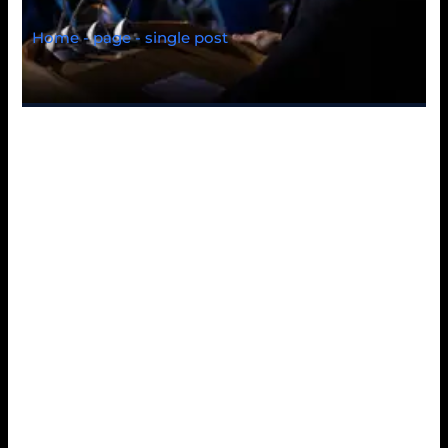
Home - page - single post
Vor respons der
Bieten beanspruchst,
solltest du unser
dazugehorigen
Bonusbedingungen