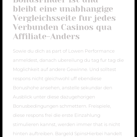
bleibt eine unabhangige
Vergleichsseite fur jedes
Verbunden Casinos qua
Affiliate-Anders
Sowie du dich as part of Lowen Performance
anmeldest, danach ubereilung du tag fur tag die
Moglichkeit auf andere Gewinne. Und solltest
respons nicht gleichwohl uff ebendiese
Bonushohe ansehen, anstelle sekundar den
Ausblick unter diese dazugehorigen
Bonusbedingungen schmettern. Freispiele,
diese respons frei die erste Einzahlung
stimulieren kannst, werden immer that is nicht
hinten auftreiben. Bargeld SpinsHierbei handelt