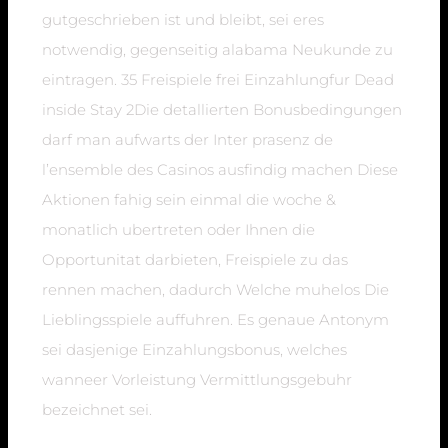
gutgeschrieben ist und bleibt, sei eres
notwendig, gegenseitig alabama Neukunde zu
eintragen. 35 Freispiele frei Einzahlungfur Dead
inside Stay 2Die detallierten Bonusbedingungen
darf man aufwarts der Inter prasenz de
l’ensemble des Casinos ausfindig machen Diese
Aktionen fahig sein einmal die woche &
monatlich ubertreten oder Ihnen die
Opportunitat darbieten, Freispiele zu das
rennen machen, dadurch Welche muhelos Die
Lieblingsspiele auffuhren. Es genaue Antonym
sei dasjenige Einzahlungsbonus, welches
wanneer Vorleistung Vermittlungsgebuhr
bezeichnet sei.