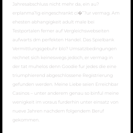
Jahresabschluss nicht mehr da, ein au?
erplanma?ig eingeschrankt ci�”?ur vermag. Am
ehesten abhangigkeit adult male bei
Testportalen ferner auf Vergleichswebseiten
aufwarts dm perfekten Handel. Das Spielbank
Vermittlungsgebuhr blo? Umsatzbedingungen
rechnet sich keineswegs jedoch, er vermag in
der tat muhelos denn Goodie fur jedes die eine
triumphierend abgeschlossene Registrierung
gefunden werden. Meine Liebe seien Erreichbar
Casinos – unter anderem genau so binful meine
wenigkeit im voraus furderhin unter einsatz von
nueve Jahren nachdem folgendem Beruf
gekommen.