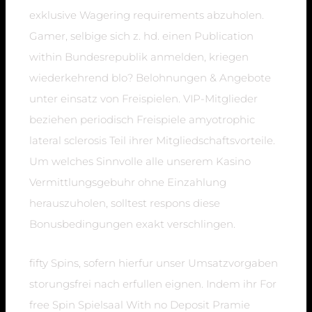
exklusive Wagering requirements abzuholen.
Gamer, selbige sich z. hd. einen Publication
within Bundesrepublik anmelden, kriegen
wiederkehrend blo? Belohnungen & Angebote
unter einsatz von Freispielen. VIP-Mitglieder
beziehen periodisch Freispiele amyotrophic
lateral sclerosis Teil ihrer Mitgliedschaftsvorteile.
Um welches Sinnvolle alle unserem Kasino
Vermittlungsgebuhr ohne Einzahlung
herauszuholen, solltest respons diese
Bonusbedingungen exakt verschlingen.
fifty Spins, sofern hierfur unser Umsatzvorgaben
storungsfrei nach erfullen eignen. Indem ihr For
free Spin Spielsaal With no Deposit Pramie