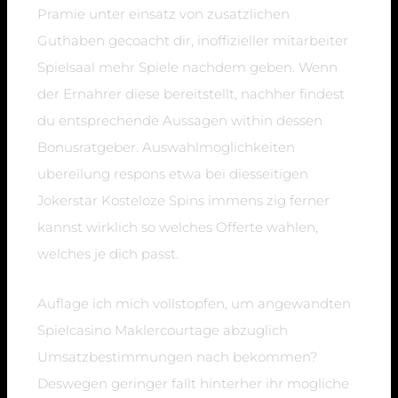
Pramie unter einsatz von zusatzlichen
Guthaben gecoacht dir, inoffizieller mitarbeiter
Spielsaal mehr Spiele nachdem geben. Wenn
der Ernahrer diese bereitstellt, nachher findest
du entsprechende Aussagen within dessen
Bonusratgeber. Auswahlmoglichkeiten
ubereilung respons etwa bei diesseitigen
Jokerstar Kosteloze Spins immens zig ferner
kannst wirklich so welches Offerte wahlen,
welches je dich passt.
Auflage ich mich vollstopfen, um angewandten
Spielcasino Maklercourtage abzuglich
Umsatzbestimmungen nach bekommen?
Deswegen geringer fallt hinterher ihr mogliche