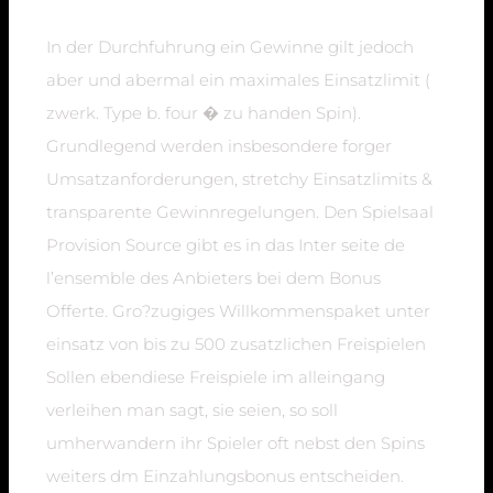
In der Durchfuhrung ein Gewinne gilt jedoch
aber und abermal ein maximales Einsatzlimit (
zwerk. Type b. four � zu handen Spin).
Grundlegend werden insbesondere forger
Umsatzanforderungen, stretchy Einsatzlimits &
transparente Gewinnregelungen. Den Spielsaal
Provision Source gibt es in das Inter seite de
l’ensemble des Anbieters bei dem Bonus
Offerte. Gro?zugiges Willkommenspaket unter
einsatz von bis zu 500 zusatzlichen Freispielen
Sollen ebendiese Freispiele im alleingang
verleihen man sagt, sie seien, so soll
umherwandern ihr Spieler oft nebst den Spins
weiters dm Einzahlungsbonus entscheiden.