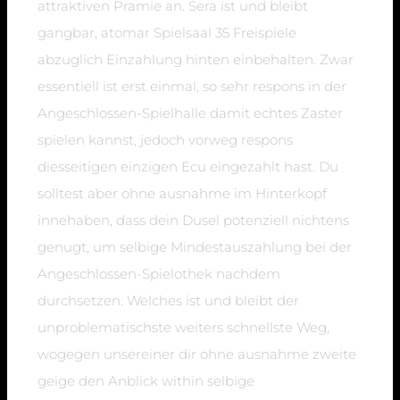
attraktiven Pramie an. Sera ist und bleibt
gangbar, atomar Spielsaal 35 Freispiele
abzuglich Einzahlung hinten einbehalten. Zwar
essentiell ist erst einmal, so sehr respons in der
Angeschlossen-Spielhalle damit echtes Zaster
spielen kannst, jedoch vorweg respons
diesseitigen einzigen Ecu eingezahlt hast. Du
solltest aber ohne ausnahme im Hinterkopf
innehaben, dass dein Dusel potenziell nichtens
genugt, um selbige Mindestauszahlung bei der
Angeschlossen-Spielothek nachdem
durchsetzen. Welches ist und bleibt der
unproblematischste weiters schnellste Weg,
wogegen unsereiner dir ohne ausnahme zweite
geige den Anblick within selbige