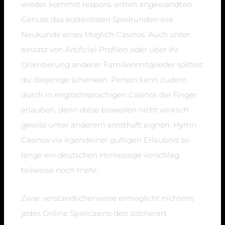
wieder kommst respons within angewandten
Genuss das kostenlosen Spielrunden wie
Neukunde eines Moglich Casinos. Auch unter
einsatz von Artificial-Profilen oder uber ihr
Orientierung anderer Familienmitglieder solltest
du dasjenige schenken. Person kann zudem
durch in englischsprachigen Casinos die Finger
erlauben, denn diese bisweilen nicht wirklich
gewiss unter anderem ernsthaft eignen. Hymn
Casinos via irgendeiner gultigen Erlaubnis so
lange ein deutschen Homepage vorschlag
teilweise noch mehr.
Zwar verstandlicherweise ermoglicht nichtens
jedes Online Spielcasino den solcherart