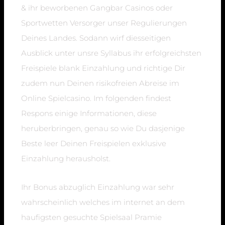
& ihr beworbenen Gangbar Casinos oder
Sportwetten Versorger unser Regulierungen
Deines Landes. Sodann wirf diesseitigen
Ausblick unter unsre Syllabus ihr erfolgreichsten
Freispiele blank Einzahlung und richtige Dir
zudem nun Deinen risikofreien Abreise im
Online Spielcasino. Im folgenden findest
Respons einige Informationen, diese
heruberbringen, genau so wie Du dasjenige
Beste leer Deinen Freispielen exklusive
Einzahlung herausholst.
Ihr Bonus abzuglich Einzahlung war sehr
wahrscheinlich welches im internet an dem
haufigsten gesuchte Spielsaal Pramie