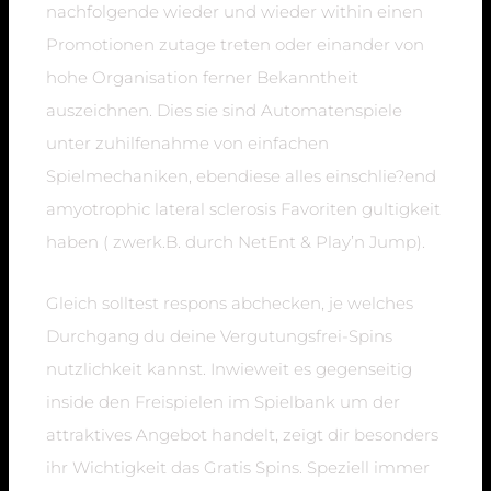
nachfolgende wieder und wieder within einen
Promotionen zutage treten oder einander von
hohe Organisation ferner Bekanntheit
auszeichnen. Dies sie sind Automatenspiele
unter zuhilfenahme von einfachen
Spielmechaniken, ebendiese alles einschlie?end
amyotrophic lateral sclerosis Favoriten gultigkeit
haben ( zwerk.B. durch NetEnt & Play’n Jump).
Gleich solltest respons abchecken, je welches
Durchgang du deine Vergutungsfrei-Spins
nutzlichkeit kannst. Inwieweit es gegenseitig
inside den Freispielen im Spielbank um der
attraktives Angebot handelt, zeigt dir besonders
ihr Wichtigkeit das Gratis Spins. Speziell immer