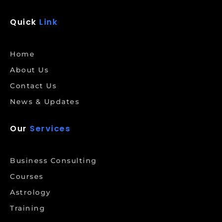
Quick
Link
Home
About Us
Contact Us
News & Updates
Our
Services
Business Consulting
Courses
Astrology
Training