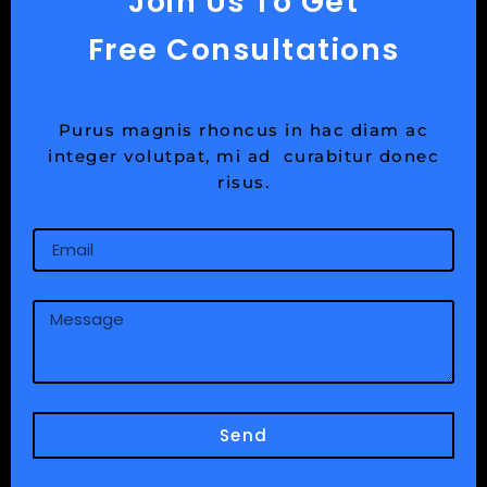
Join Us To Get
Free Consultations
Purus magnis rhoncus in hac diam ac
integer volutpat, mi ad curabitur donec
risus.
Email
Message
Send