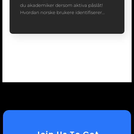
du akademiker dersom aktiva påslåt!
Hvordan norske brukere identifiserer…