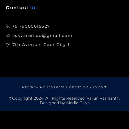
Contact
Us
+91-9000015627
askvarun.ud@gmail.com
7th Avenue, Gaur City 1
Privacy Policy
Term Condition
Support
©Copyright 2024. All Rights Reserved. Varun Vashishth.
Designed by Media Guys