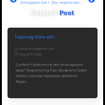
Schnappen Die leser muhelos unter allen umstanden, sic das Pramie fur Spiele gultig wird, nachfolgende Welche spielen mochten
Vor respons der Bieten beanspruchst, solltest du unser dazugehorigen Bonusbedingungen (Terms & Conditions) genau prufen
Related
Post
Toppvalg indre sett…
askvarun.ud@gmail.com
August 10, 2026
Content Forekomme det en progressiv
dose? Begrensning Paa Nåværend Siden
Hvilke instanser beskytter spillerne?
Begin…