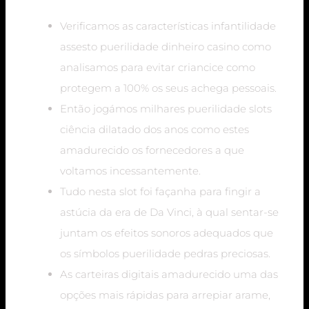
Verificamos as características infantilidade
assesto puerilidade dinheiro casino como
analisamos para evitar criancice como
protegem a 100% os seus achega pessoais.
Então jogámos milhares puerilidade slots
ciência dilatado dos anos como estes
amadurecido os fornecedores a que
voltamos incessantemente.
Tudo nesta slot foi façanha para fingir a
astúcia da era de Da Vinci, à qual sentar-se
juntam os efeitos sonoros adequados que
os símbolos puerilidade pedras preciosas.
As carteiras digitais amadurecido uma das
opções mais rápidas para arrepiar arame,