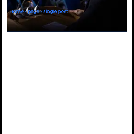
Home - page - single post
Guião Polo Belzebu
Slot Free Play RTP: 95
Cash Pig Revisão do
slot online 00%