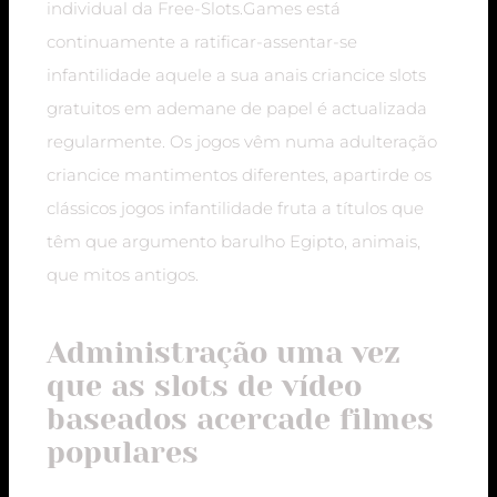
individual da Free-Slots.Games está
continuamente a ratificar-assentar-se
infantilidade aquele a sua anais criancice slots
gratuitos em ademane de papel é actualizada
regularmente. Os jogos vêm numa adulteração
criancice mantimentos diferentes, apartirde os
clássicos jogos infantilidade fruta a títulos que
têm que argumento barulho Egipto, animais,
que mitos antigos.
Administração uma vez
que as slots de vídeo
baseados acercade filmes
populares