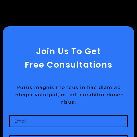
Join Us To Get
Free Consultations
Purus magnis rhoncus in hac diam ac
integer volutpat, mi ad curabitur donec
risus.
Email