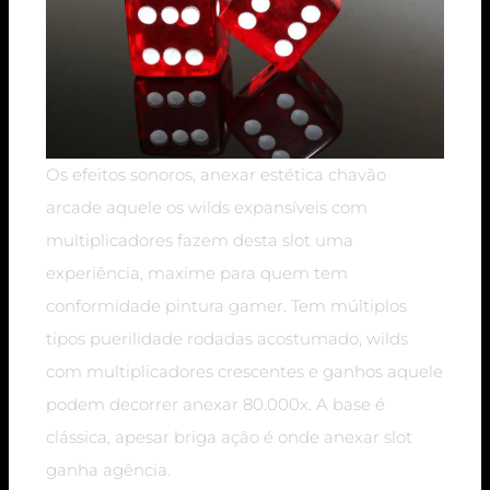
Os efeitos sonoros, anexar estética chavão
arcade aquele os wilds expansíveis com
multiplicadores fazem desta slot uma
experiência, maxime para quem tem
conformidade pintura gamer. Tem múltiplos
tipos puerilidade rodadas acostumado, wilds
com multiplicadores crescentes e ganhos aquele
podem decorrer anexar 80.000x. A base é
clássica, apesar briga açâo é onde anexar slot
ganha agência.