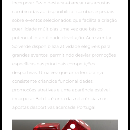
Incorporar Bwin destaca-abancar nas apostas
combinadas ao disponibilizar combos especiais
sobre eventos selecionados, que facilita a criação
puerilidade múltiplas uma vez que básico
potencial infantilidade devolução. Acrescentar
Solverde disponibiliza atividade elegíveis para
grandes eventos, permitindo desviar promoções
específicas nas principais competições
desportivas. Uma vez que uma lembrança
consistente criancice funcionalidades,
promoções atrativas e uma aparência estável,
incorporar Betclic é uma das referências nas
apostas desportivas acercade Portugal.