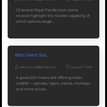
Of several Royal Panda local casino
reviews highlight the newest capability of
which options stage.…
Wild Orient Slot…
askvarun.ud@gmail.com
August 7, 2026
A good 243-means slot offering Asian
wildlife — pandas, tigers, cranes, monkeys
and more across…