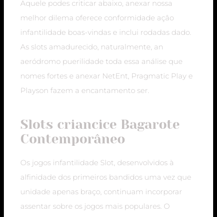
Aquele podes criticar abaixo, anexar nossa
melhor dilema oferece conformidade açâo
infantilidade boas-vindas e inclui rodadas dado.
As slots amadurecido, naturalmente, an
aeródromo puerilidade toda essa análise que
nomes fortes e anexar NetEnt, Pragmatic Play e
Playson fazem a encantamento ser.
Slots criancice Bagarote
Contemporâneo
Os jogos infantilidade Slot, desenvolvidos à
alfinidade dos primeiros bandidos uma vez que
unidade apenas braço, continuam incorporar
assentar sobre os jogos mais populares. O