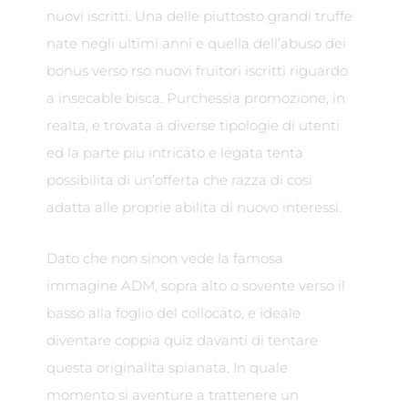
nuovi iscritti. Una delle piuttosto grandi truffe
nate negli ultimi anni e quella dell’abuso dei
bonus verso rso nuovi fruitori iscritti riguardo
a insecable bisca. Purchessia promozione, in
realta, e trovata a diverse tipologie di utenti
ed la parte piu intricato e legata tenta
possibilita di un’offerta che razza di cosi
adatta alle proprie abilita di nuovo interessi.
Dato che non sinon vede la famosa
immagine ADM, sopra alto o sovente verso il
basso alla foglio del collocato, e ideale
diventare coppia quiz davanti di tentare
questa originalita spianata. In quale
momento si aventure a trattenere un