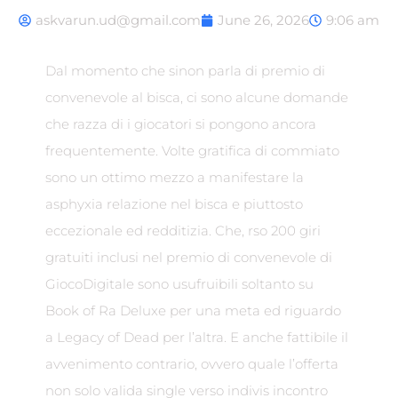
askvarun.ud@gmail.com
June 26, 2026
9:06 am
Dal momento che sinon parla di premio di
convenevole al bisca, ci sono alcune domande
che razza di i giocatori si pongono ancora
frequentemente. Volte gratifica di commiato
sono un ottimo mezzo a manifestare la
asphyxia relazione nel bisca e piuttosto
eccezionale ed redditizia. Che, rso 200 giri
gratuiti inclusi nel premio di convenevole di
GiocoDigitale sono usufruibili soltanto su
Book of Ra Deluxe per una meta ed riguardo
a Legacy of Dead per l’altra. E anche fattibile il
avvenimento contrario, ovvero quale l’offerta
non solo valida single verso indivis incontro