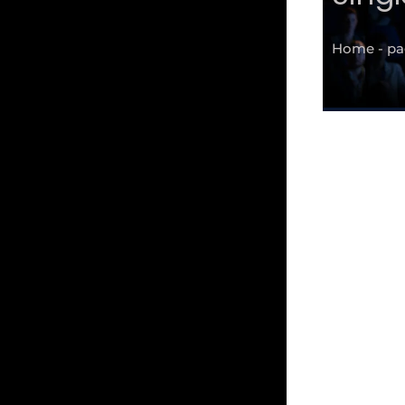
Home - pag
Pr
sal
con