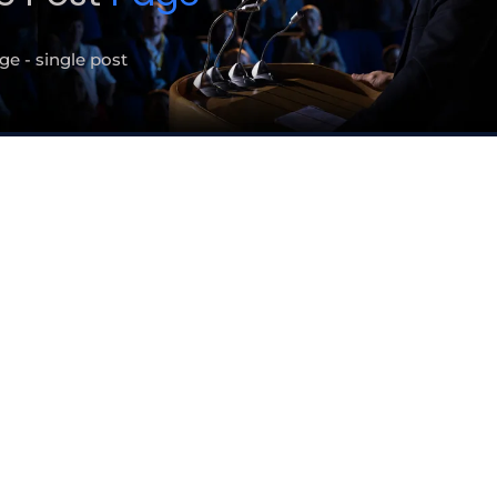
e - single post
ocurarsi indivisible premio
uto al casa da gioco comp
tinuamente alcune condiz
da ribattere