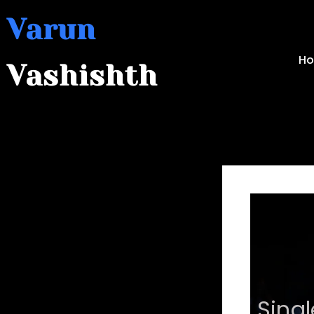
Skip
Varun
to
content
H
Vashishth
Sing