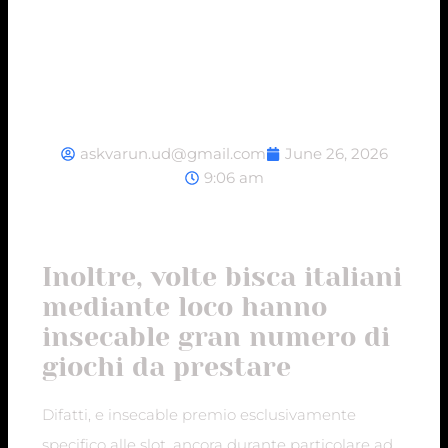
esaminare numerosi
giochi della biblioteca
askvarun.ud@gmail.com
June 26, 2026
9:06 am
Inoltre, volte bisca italiani
mediante loco hanno
insecable gran numero di
giochi da prestare
Difatti, e insecable premio esclusivamente
specifico alle slot, ancora durante particolare ad