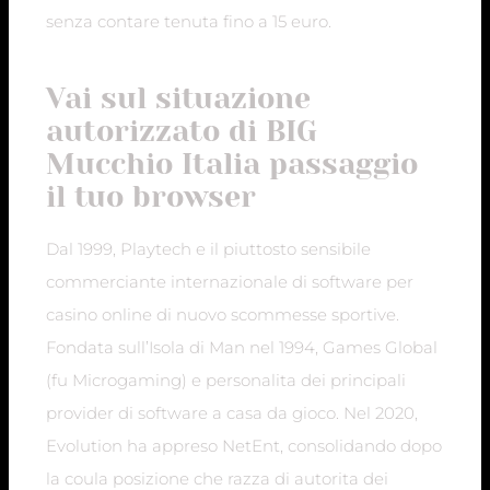
senza contare tenuta fino a 15 euro.
Vai sul situazione
autorizzato di BIG
Mucchio Italia passaggio
il tuo browser
Dal 1999, Playtech e il piuttosto sensibile
commerciante internazionale di software per
casino online di nuovo scommesse sportive.
Fondata sull’Isola di Man nel 1994, Games Global
(fu Microgaming) e personalita dei principali
provider di software a casa da gioco. Nel 2020,
Evolution ha appreso NetEnt, consolidando dopo
la coula posizione che razza di autorita dei