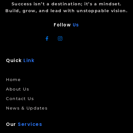
Success isn’t a destination; it’s a mindset.
Build, grow, and lead with unstoppable vision.
Follow
Us
Quick
Link
Home
About Us
Contact Us
News & Updates
Our
Services