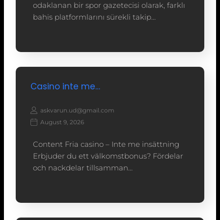
odaklanan bir spor gazetecisi olarak, farklı
bahis platformlarını sürekli takip…
Casino inte me…
askvarun.ud@gmail.com
August 9, 2026
Content Fria casino – Inte me insättning
Erbjuder du ett välkomstbonus? Fördelar
och nackdelar tillsamman…