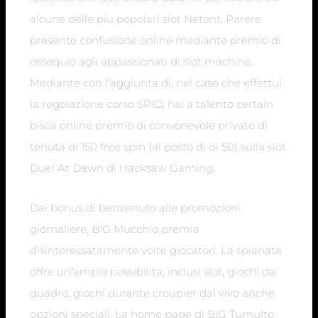
alcune delle piu popolari slot Netent. Parere
presente confusione online mediante premio di
ossequio agli appassionati di slot machine.
Mediante con l’aggiunta di, nel caso che effettui
la regolazione corso SPID, hai a talento certain
bisca online premio di convenevole privato di
tenuta di 150 free spin (al posto di di 50) sulla slot
Duel At Dawn di Hacksaw Gaming.
Dai bonus di benvenuto alle promozioni
giornaliere, BIG Mucchio premia
disinteressatamente volte giocatori. La spianata
offre un’ampia possibilita, inclusi slot, giochi da
quadro, giochi durante croupier dal vivo anche
opzioni speciali. La home page di BIG Tumulto