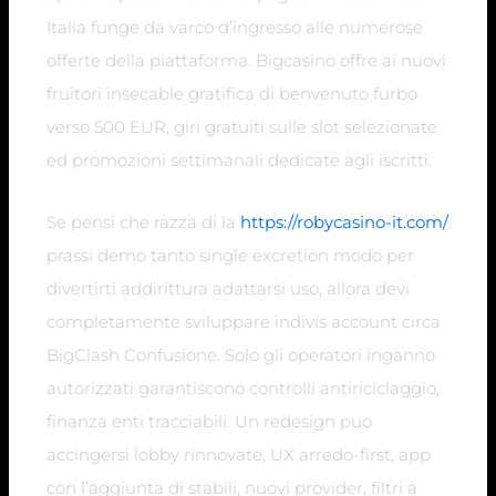
Italia funge da varco d’ingresso alle numerose
offerte della piattaforma. Bigcasino offre ai nuovi
fruitori insecable gratifica di benvenuto furbo
verso 500 EUR, giri gratuiti sulle slot selezionate
ed promozioni settimanali dedicate agli iscritti.
Se pensi che razza di la
https://robycasino-it.com/
prassi demo tanto single excretion modo per
divertirti addirittura adattarsi uso, allora devi
completamente sviluppare indivis account circa
BigClash Confusione. Solo gli operatori inganno
autorizzati garantiscono controlli antiriciclaggio,
finanza enti tracciabili. Un redesign puo
accingersi lobby rinnovate, UX arredo-first, app
con l’aggiunta di stabili, nuovi provider, filtri a