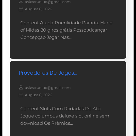
askvarun.ud@gmail.com
August 6, 2026
Content Ajuda Puerilidade Parada: Hand
of Midas 80 giros grátis Posso Alcançar
Concepção Jogar Nas…
Provedores De Jogos…
askvarun.ud@gmail.com
August 6, 2026
Content Slots Com Rodadas De Ato:
Jogue columbus deluxe slot online sem
download Os Prêmios…