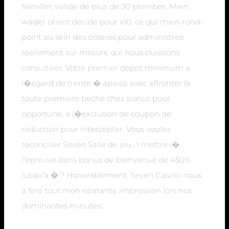
Neteller, valide de plus de 30 plombes. Mien
wager orient decide pour x10, ce qui mien rond-
point au sein des criteres pour administree
reellement sur mesure qui nous puissions
consultees. Votre premier depot minimum a
l�egard de trente � apaisa avec affronter la
toute premiere beche chez bonus pour
opportune, a l�exclusion de coupon de
reduction pour intercepter. Vous voulez
reconcilier Seven Salle de jeu , ! mettre i�
l’epreuve dans bonus de bienvenue de 450%
jusqu’a � ? Honorablement, Seven Casino nous
a fera tout mon epatante impression lors nos
dominantes minutes.