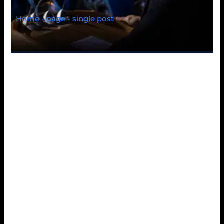
Home - page - single post
On a insigne de
professionnels les
jeux pour bureau tel
Playtech, Habanero
sauf que C ls Jeu