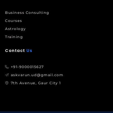
Business Consulting
Courses
Astrology
Training
Contact
Us
+91-9000015627
askvarun.ud@gmail.com
7th Avenue, Gaur City 1