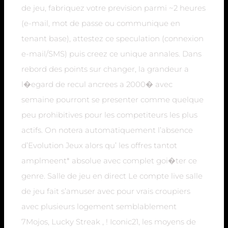
de jeu, fabriquez votre prevision parmi ~2 heures
(e-mail, mot de passe ou communique en
tenant base), attestez ce speculation (connexion
e-mail/SMS) puis creez ce unique annales. Dans
rebord des points sur changer, la grandeur a
l�egard de recul ancrees a 2000� avec
semaine pourront se presenter comme quelque
peu prohibitives pour les competiteurs les plus
actifs. On notera automatiquement l’absence
d’Evolution Jeux alors qu’ les offres tantot
amplmeent* absolue avec complet goi�ter ce
genre. Salle de jeu en direct Le compte live salle
de jeu fait s’amuser avec pour vrais croupiers
avec plusieurs logement semblablement
7Mojos, Lucky Streak , ! Iconic21, les moyens de