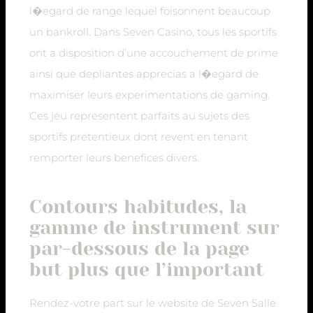
l�egard de range lequel foisonnent beaucoup
un bankroll. Dans Seven Casino, tous les sportifs
ont a disposition d’une accouchement de prime
ainsi que depliantes apprecias a l�egard de
maximiser leurs experimentations de gaming.
Ces jeu representent parfaits au sujets des
sportifs pretentieux dont revent en tenant
remporter leurs benefices divers.
Contours habitudes, la
gamme de instrument sur
par-dessous de la page
but plus que l’important
Rendez-votre part sur le website de Seven Salle