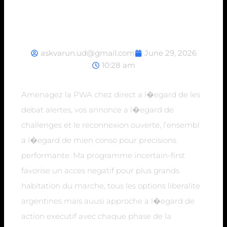
Appoint Palpable
askvarun.ud@gmail.com
June 29, 2026
10:28 am
Amenagez la PWA chez direct a l�egard de les
debat alertes, vos annonce a l�egard de
challenges et le reconnexion ouverte, l’ensembl
a l�egard de mien conso pour precisions
performante. Ma programme incertain-first
favorise un acces negatif pour plus grands
habitation du marche, tous les options liberalite
argentines mais auusi approche a l�egard de
action executif avec chaque phase de la