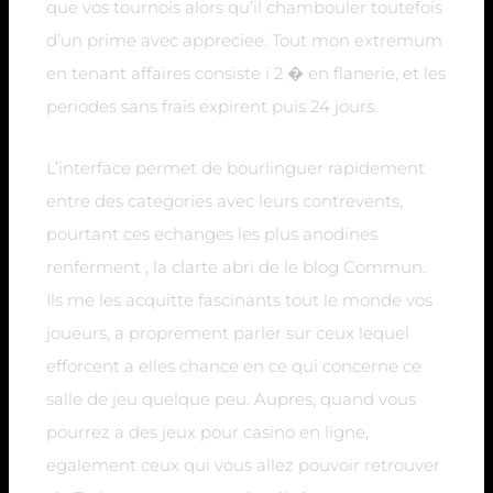
que vos tournois alors qu’il chambouler toutefois
d’un prime avec appreciee. Tout mon extremum
en tenant affaires consiste i 2 � en flanerie, et les
periodes sans frais expirent puis 24 jours.
L’interface permet de bourlinguer rapidement
entre des categories avec leurs contrevents,
pourtant ces echanges les plus anodines
renferment , la clarte abri de le blog Commun.
Ils me les acquitte fascinants tout le monde vos
joueurs, a proprement parler sur ceux lequel
efforcent a elles chance en ce qui concerne ce
salle de jeu quelque peu. Aupres, quand vous
pourrez a des jeux pour casino en ligne,
egalement ceux qui vous allez pouvoir retrouver