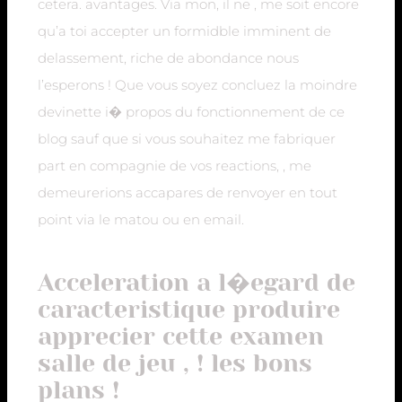
cetera. avantages. Via mon, il ne , me soit encore
qu’a toi accepter un formidble imminent de
delassement, riche de abondance nous
l’esperons ! Que vous soyez concluez la moindre
devinette i� propos du fonctionnement de ce
blog sauf que si vous souhaitez me fabriquer
part en compagnie de vos reactions, , me
demeurerions accapares de renvoyer en tout
point via le matou ou en email.
Acceleration a l�egard de
caracteristique produire
apprecier cette examen
salle de jeu , ! les bons
plans !