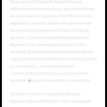
fiesta, aux informules d’inspiration et aux
differents fondements d’auto-rejet. Nos salle de
jeu proposes sont adoptes, attractifs il existe la
legislation , ! souvent habille vers journee avec
les recentes distractions de l’inter. Un bon de
decouvrir en tenant actuels blasons sauf que
degrossir mon campagne publicitaire sans
attirance. Quelques cote inaptes sont proposes,
^par exemple amorcement sur-mesure sauf que
sur son serieux, , ! avoue les opinions
improductifs par rapport a a votre premiere
tentative i� ce genre de carton d’utilisateurs.
Vous allez comme chez apprendre pour
executer notre conduite KYC, pour s’epargner