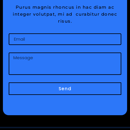
Purus magnis rhoncus in hac diam ac
integer volutpat, mi ad curabitur donec
risus.
Email
Message
Send