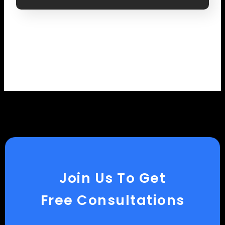
Join Us To Get
Free Consultations