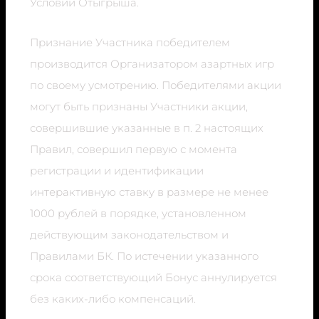
Условий Отыгрыша.
Признание Участника победителем
производится Организатором азартных игр
по своему усмотрению. Победителями акции
могут быть признаны Участники акции,
совершившие указанные в п. 2 настоящих
Правил, совершил первую с момента
регистрации и идентификации
интерактивную ставку в размере не менее
1000 рублей в порядке, установленном
действующим законодательством и
Правилами БК. По истечении указанного
срока соответствующий Бонус аннулируется
без каких-либо компенсаций.