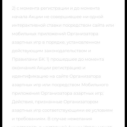
2) с момента регистрации и до момента
начала Акции не совершившее ни одной
интерактивной ставки посредством сайта или
мобильных приложений Организатора
азартных игр в порядке, установленном
действующим законодательством и
Правилами БК. 1) прошедшее до момента
окончания Акции регистрацию и
идентификацию на сайте Организатора
азартных игр или посредством Мобильного
приложения Организатора азартных игр;
Действия, признанные Организатором
азартных игр соответствующими ее условиям
и требованиям. В случае нежелания