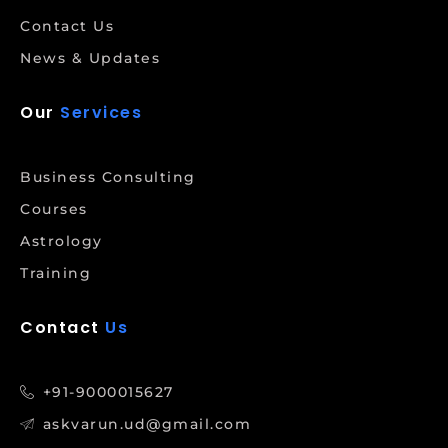
Contact Us
News & Updates
Our
Services
Business Consulting
Courses
Astrology
Training
Contact
Us
+91-9000015627
askvarun.ud@gmail.com