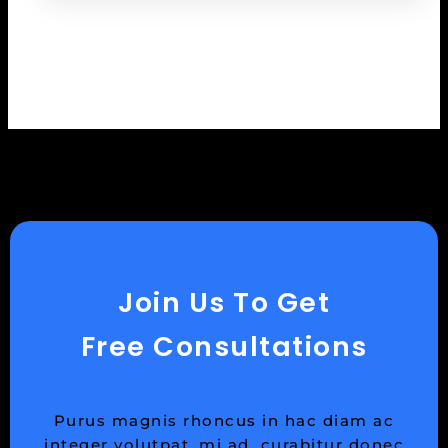
Join Us To Get
Free Consultations
Purus magnis rhoncus in hac diam ac
integer volutpat, mi ad curabitur donec