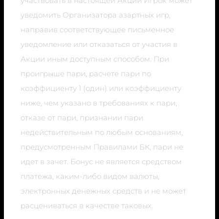
участвовать в настоящей Акции Игрок может
уведомить Организатора азартных игр,
направив соответствующее письменное
уведомление или отказаться от участия в
Акции иным доступным способом. При
проигрыше пари, расчете пари по
коэффициенту 1 (один) или коэффициенту
ниже, чем указано в требованиях к пари,
отказе от пари, признании пари
недействительным по любым основаниям,
предусмотренным Правилами БК, пари не
идет в зачет. Бонус не является средством
платежа, каким-либо видом валюты,
электронных денежных средств и не может
расцениваться в качестве таковых.