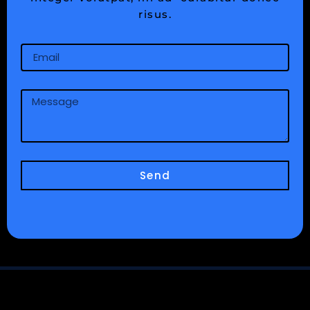
risus.
Email
Message
Send