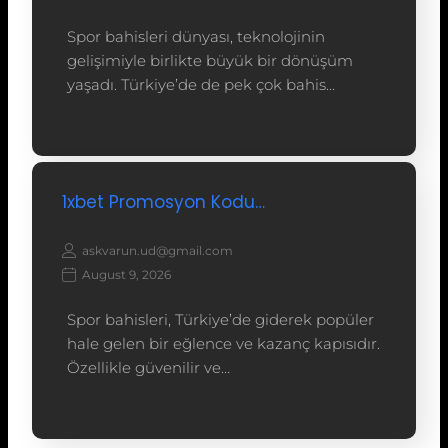
Spor bahisleri dünyası, teknolojinin
gelişimiyle birlikte büyük bir dönüşüm
yaşadı. Türkiye’de de pek çok bahis…
1xbet Promosyon Kodu…
askvarun.ud@gmail.com
August 9, 2026
Spor bahisleri, Türkiye’de giderek popüler
hale gelen bir eğlence ve kazanç kapısıdır.
Özellikle güvenilir ve…