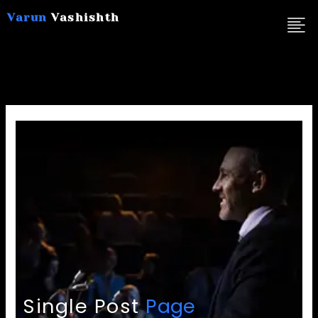
Skip
Varun
Vashishth
to
content
Single Post
Page