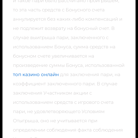
и такое пари было рассчитано проигрышем,
то эта часть средств с Бонусного счета
аннулируется без каких-либо компенсаций и
не подлежит возврату на бонусный счет. В
случае выигрыша пари, заключенного с
использованием Бонуса, сумма средств на
бонусном счете увеличивается на
произведение суммы Бонуса, использованной
топ казино онлайн
для заключения пари, на
коэффициент заключенного пари. В случае
заключения Участником акции с
использованием средств с игрового счета
пари, не удовлетворяющего Условиям
Отыгрыша, оно не учитывается при
определении соблюдения факта соблюдения