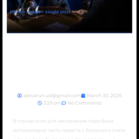
Home - page - single post
Мелбет
askvarun.ud@gmail.com
March 30, 2026
3:29 pm
No Comments
В случае если для заключения пари была
использована часть средств с Бонусного счета