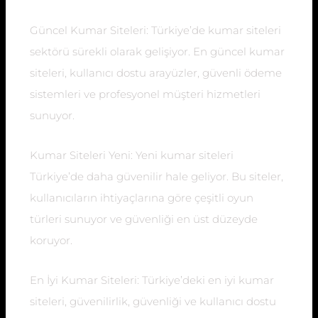
Güncel Kumar Siteleri: Türkiye’de kumar siteleri
sektörü sürekli olarak gelişiyor. En güncel kumar
siteleri, kullanıcı dostu arayüzler, güvenli ödeme
sistemleri ve profesyonel müşteri hizmetleri
sunuyor.
Kumar Siteleri Yeni: Yeni kumar siteleri
Türkiye’de daha güvenilir hale geliyor. Bu siteler,
kullanıcıların ihtiyaçlarına göre çeşitli oyun
türleri sunuyor ve güvenliği en üst düzeyde
koruyor.
En İyi Kumar Siteleri: Türkiye’deki en iyi kumar
siteleri, güvenilirlik, güvenliği ve kullanıcı dostu