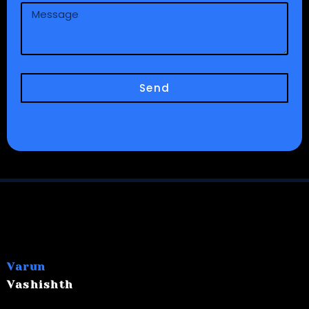
Message
Send
Varun
Vashishth