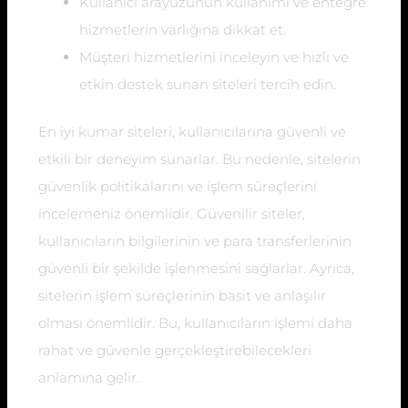
Kullanıcı arayüzünün kullanımı ve entegre
hizmetlerin varlığına dikkat et.
Müşteri hizmetlerini inceleyin ve hızlı ve
etkin destek sunan siteleri tercih edin.
En iyi kumar siteleri, kullanıcılarına güvenli ve
etkili bir deneyim sunarlar. Bu nedenle, sitelerin
güvenlik politikalarını ve işlem süreçlerini
incelemeniz önemlidir. Güvenilir siteler,
kullanıcıların bilgilerinin ve para transferlerinin
güvenli bir şekilde işlenmesini sağlarlar. Ayrıca,
sitelerin işlem süreçlerinin basit ve anlaşılır
olması önemlidir. Bu, kullanıcıların işlemi daha
rahat ve güvenle gerçekleştirebilecekleri
anlamına gelir.