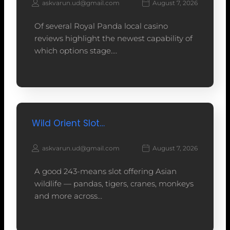
askvarun.ud@gmail.com
August 7, 2026
Of several Royal Panda local casino
reviews highlight the newest capability of
which options stage.…
Wild Orient Slot…
askvarun.ud@gmail.com
August 7, 2026
A good 243-means slot offering Asian
wildlife — pandas, tigers, cranes, monkeys
and more across…