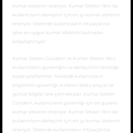
kumar sitelerini öneriyor. Kumar Siteleri Yeni ise
kullanıcıların deneyimi için en iyi kumar sitelerini
öneriyor. Sitelerde kullanıcıların ihtiyaçlarına
göre en uygun kumar sitelerini bulmaları
kolaylaştırılıyor.
Kumar Siteleri Gündem ve Kumar Siteleri Yeni,
kullanıcıların güvenliğini ve deneyimini önceliğe
koyan platformlar. Sitelerde kullanıcıların
bilgilerinin güvenliği, kullanıcı dostu arayüz ve
güncel bilgiler öne çıkmaktadır. Kumar Siteleri
Gündem, kullanıcıların güvenliği için en güvenli
kumar sitelerini öneriyor. Kumar Siteleri Yeni ise
kullanıcıların deneyimi için en iyi kumar sitelerini
öneriyor. Sitelerde kullanıcıların ihtiyaçlarına