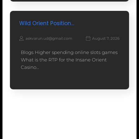
Wild Orient Position…
askvarun.ud@gmail.com
August 7, 2026
Blogs Higher spending online slots games
What is the RTP for the Insane Orient
Casino…