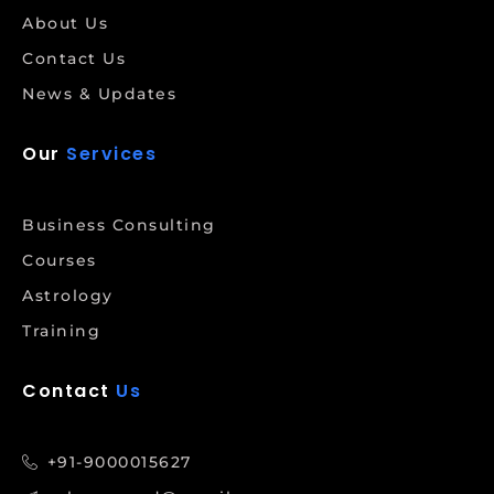
About Us
Contact Us
News & Updates
Our
Services
Business Consulting
Courses
Astrology
Training
Contact
Us
+91-9000015627