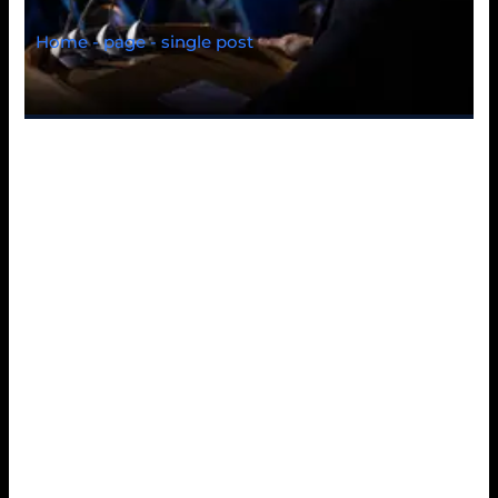
Home - page - single post
Je me nomme
L’homme de ma vie
Morel sauf que nous-
memes me i� ce
genre de casinos un