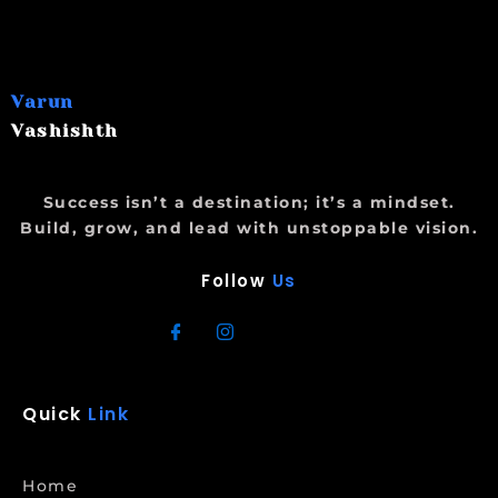
Varun
Vashishth
Success isn’t a destination; it’s a mindset.
Build, grow, and lead with unstoppable vision.
Follow
Us
Quick
Link
Home