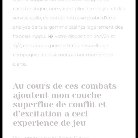
caracteristique, une vaste collection de jeu et des
service agile, ce qui cet retrouve probe d’etre
analyse dans la gamme casinos legerement des
francais. Appui i� votre disposition 24h/24 et
7j/7, ce qui vous permettra de recueillir en
compagnie de le secours a tout moment de
clarte.
Au cours de ces combats
ajoutent mon couche
superflue de conflit et
d’excitation a ceci
experience de jeu
Vous pourrez suivre Seven Casino