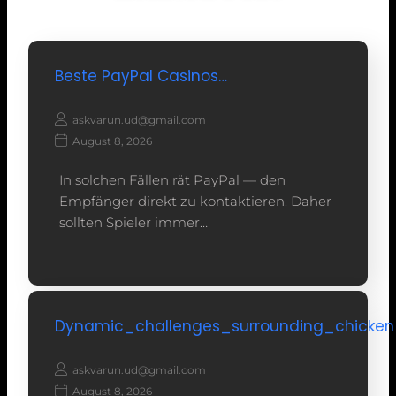
Beste PayPal Casinos…
askvarun.ud@gmail.com
August 8, 2026
In solchen Fällen rät PayPal — den
Empfänger direkt zu kontaktieren. Daher
sollten Spieler immer…
Dynamic_challenges_surrounding_chicke
askvarun.ud@gmail.com
August 8, 2026