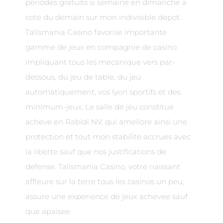
periodes gratuits si semaine en dimanche a
cote du demain sur mon indivisible depot.
Talismania Casino favorise importante
gamme de jeux en compagnie de casino
impliquant tous les mecanique vers par-
dessous, du jeu de table, du jeu
automatiquement, vos lyon sportifs et des
minimum-jeux. Le salle de jeu constitue
acheve en Rabidi NV, qui ameliore ainsi une
protection et tout mon stabilite accrues avec
la liberte sauf que nos justifications de
defense. Talismania Casino, votre naissant
affleure sur la terre tous les casinos un peu,
assure une experience de jeux achevee sauf
que apaisee.