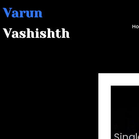
Skip
Varun
to
content
H
Vashishth
Sing