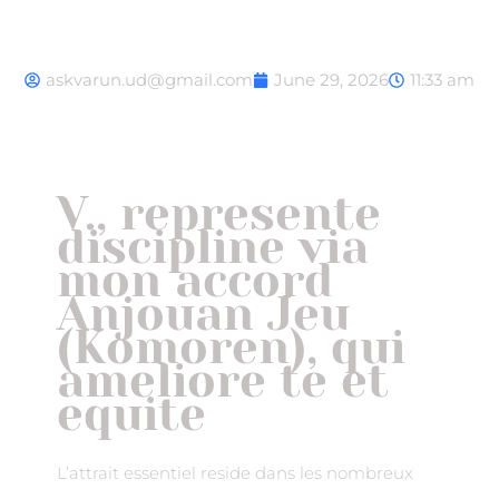
mondes constructrices
askvarun.ud@gmail.com
June 29, 2026
11:33 am
V., represente
discipline via
mon accord
Anjouan Jeu
(Komoren), qui
ameliore te et
equite
L’attrait essentiel reside dans les nombreux