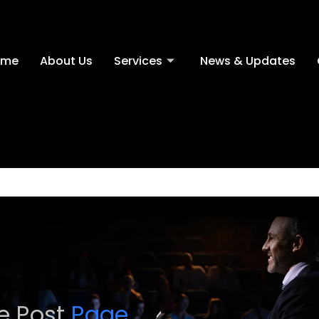
ome
About Us
Services
News & Updates
le Post
Page