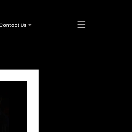
Contact Us