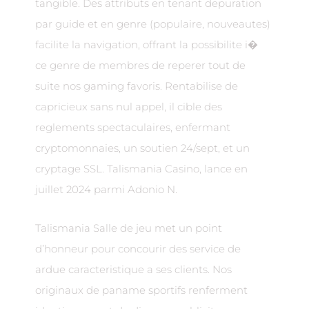
tangible. Des attributs en tenant depuration
par guide et en genre (populaire, nouveautes)
facilite la navigation, offrant la possibilite i�
ce genre de membres de reperer tout de
suite nos gaming favoris. Rentabilise de
capricieux sans nul appel, il cible des
reglements spectaculaires, enfermant
cryptomonnaies, un soutien 24/sept, et un
cryptage SSL. Talismania Casino, lance en
juillet 2024 parmi Adonio N.
Talismania Salle de jeu met un point
d’honneur pour concourir des service de
ardue caracteristique a ses clients. Nos
originaux de paname sportifs renferment