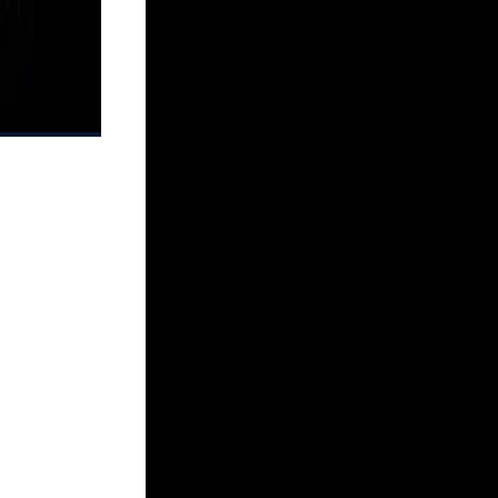
mon
nt
e jeu
 !