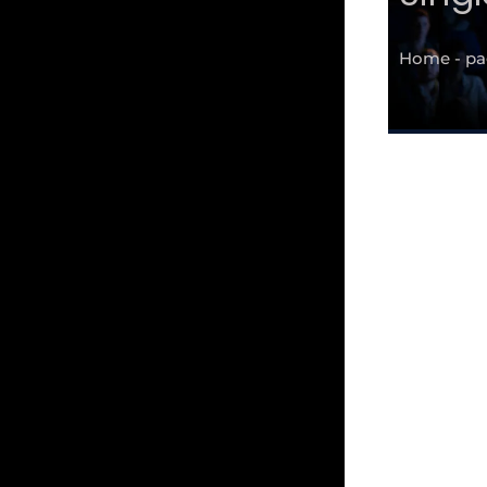
Home - pag
Un
e
cons
h