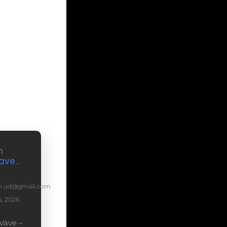
n
ave…
n.ud@gmail.com
, 2026
Vave –