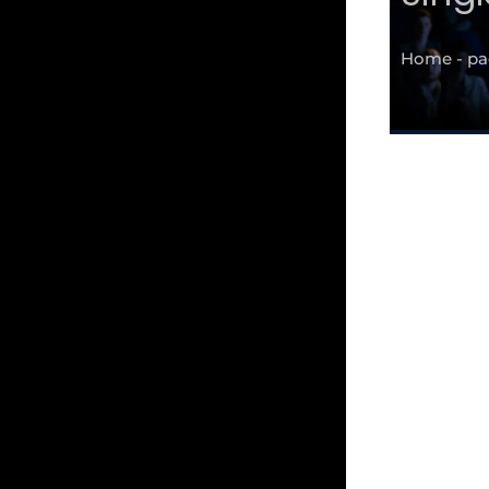
Home - pag
HC