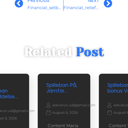
PREVIOUS
NEXT
Financial_setbacks_and_pay_day_loans_provide_temporary_relief_during_emergencies
Financial_relief_awaits_explore_your_options_with_pay_day_loans_today
Related
Post
Spilleban På,
Spilleba
eban
Jämför…
bonus V
delse…
askvarun.ud@gmail.com
askvaru
arun.ud@gmail.com
August 6, 2026
August 6
st 6, 2026
Content Maria
Content 