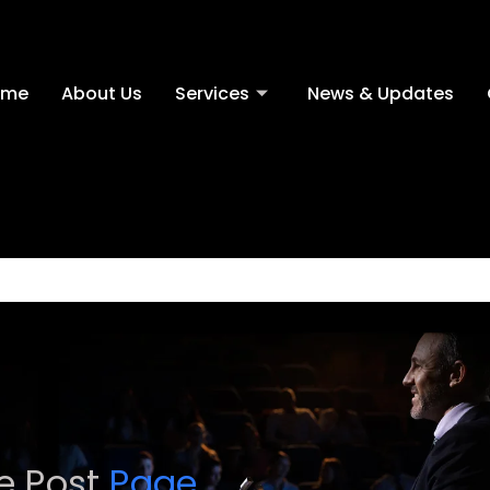
ome
About Us
Services
News & Updates
le Post
Page