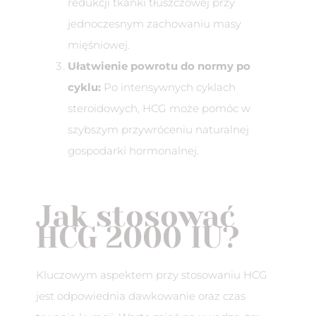
redukcji tkanki tłuszczowej przy
jednoczesnym zachowaniu masy
mięśniowej.
Ułatwienie powrotu do normy po
cyklu:
Po intensywnych cyklach
steroidowych, HCG może pomóc w
szybszym przywróceniu naturalnej
gospodarki hormonalnej.
Jak stosować
HCG 2000 IU?
Kluczowym aspektem przy stosowaniu HCG
jest odpowiednia dawkowanie oraz czas