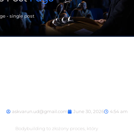
e - single post
G 2000 IU w Bodybuildin
Klucz do Sukcesu
askvarun.ud@gmail.com
June 30, 2026
4:54 am
Bodybuilding to złożony proces, który