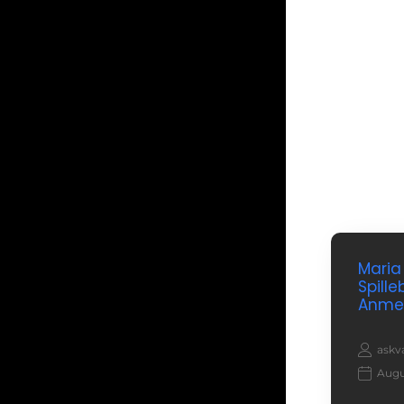
Maria
Spill
Anmel
askv
Augu