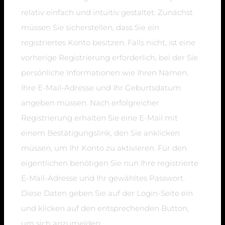
relativ einfach und intuitiv gestaltet. Zunächst
müssen Sie sicherstellen, dass Sie ein
registriertes Konto besitzen. Falls nicht, ist eine
vorherige Registrierung erforderlich, bei der Sie
persönliche Informationen wie Ihren Namen,
Ihre E-Mail-Adresse und Ihr Geburtsdatum
angeben müssen. Nach erfolgreicher
Registrierung erhalten Sie eine E-Mail mit
einem Bestätigungslink, den Sie anklicken
müssen, um Ihr Konto zu aktivieren. Für den
eigentlichen
benötigen Sie nun Ihre registrierte
E-Mail-Adresse und Ihr gewähltes Passwort.
Diese Daten geben Sie auf der Login-Seite ein
und klicken auf den entsprechenden Button,
um sich anzumelden.