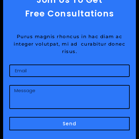
Free Consultations
Purus magnis rhoncus in hac diam ac
integer volutpat, mi ad curabitur donec
risus.
Email
Message
Send