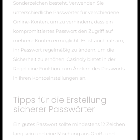
Sonderzeichen besteht. Verwenden Sie
unterschiedliche Passwörter für verschiedene
Online-Konten, um zu verhindern, dass ein
kompromittiertes Passwort den Zugriff auf
mehrere Konten ermöglicht. Es ist auch ratsam,
Ihr Passwort regelmäßig zu ändern, um die
Sicherheit zu erhöhen. Casinoly bietet in der
Regel eine Funktion zum Ändern des Passworts
in Ihren Kontoeinstellungen an.
Tipps für die Erstellung
sicherer Passwörter
Ein gutes Passwort sollte mindestens 12 Zeichen
lang sein und eine Mischung aus Groß- und