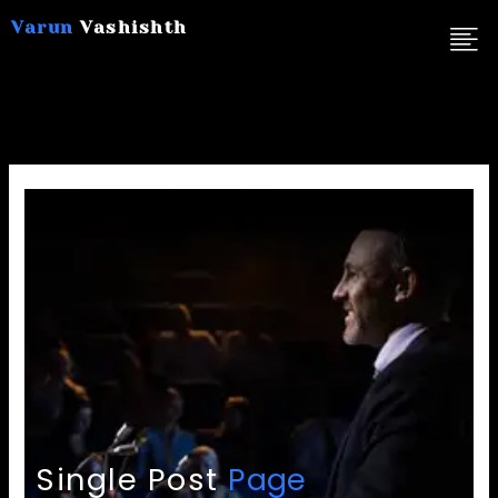
Skip
Varun
Vashishth
to
content
Single Post
Page