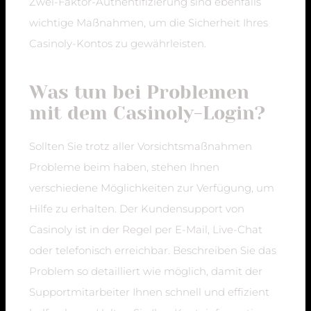
Zwei-Faktor-Authentifizierung sind ebenfalls
wichtige Maßnahmen, um die Sicherheit Ihres
Casinoly-Kontos zu gewährleisten.
Was tun bei Problemen
mit dem Casinoly-Login?
Sollten Sie trotz aller Vorsichtsmaßnahmen
Probleme beim
haben, stehen Ihnen
verschiedene Möglichkeiten zur Verfügung, um
Hilfe zu erhalten. Der Kundensupport von
Casinoly ist in der Regel per E-Mail, Live-Chat
oder telefonisch erreichbar. Beschreiben Sie das
Problem so detailliert wie möglich, damit der
Supportmitarbeiter Ihnen schnell und effizient