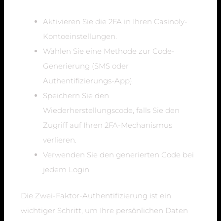
Aktivieren Sie die 2FA in Ihren Casinoly-
Kontoeinstellungen.
Wählen Sie eine Methode zur Code-
Generierung (SMS oder
Authentifizierungs-App).
Speichern Sie den
Wiederherstellungscode, falls Sie den
Zugriff auf Ihren 2FA-Mechanismus
verlieren.
Verwenden Sie den generierten Code bei
jedem Login.
Die Zwei-Faktor-Authentifizierung ist ein
wichtiger Schritt, um Ihre persönlichen Daten