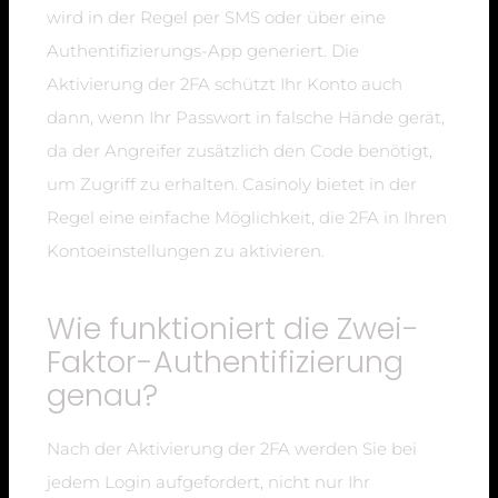
wird in der Regel per SMS oder über eine
Authentifizierungs-App generiert. Die
Aktivierung der 2FA schützt Ihr Konto auch
dann, wenn Ihr Passwort in falsche Hände gerät,
da der Angreifer zusätzlich den Code benötigt,
um Zugriff zu erhalten. Casinoly bietet in der
Regel eine einfache Möglichkeit, die 2FA in Ihren
Kontoeinstellungen zu aktivieren.
Wie funktioniert die Zwei-
Faktor-Authentifizierung
genau?
Nach der Aktivierung der 2FA werden Sie bei
jedem Login aufgefordert, nicht nur Ihr