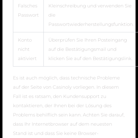
Falsches
Kleinschreibung und verwenden Sie
Passwort
die
Passwortwiederherstellungsfunktion.
Konto
Überprüfen Sie Ihren Posteingang
nicht
auf die Bestätigungsmail und
aktiviert
klicken Sie auf den Bestätigungslink.
Es ist auch möglich, dass technische Probleme
auf der Seite von Casinoly vorliegen. In diesem
Fall ist es ratsam, den Kundensupport zu
kontaktieren, der Ihnen bei der Lösung des
Problems behilflich sein kann. Achten Sie darauf,
dass Ihr Internetbrowser auf dem neuesten
Stand ist und dass Sie keine Browser-