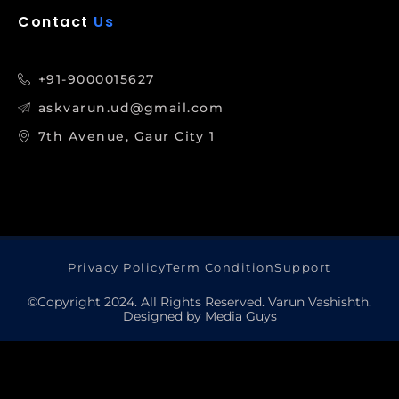
Contact
Us
+91-9000015627
askvarun.ud@gmail.com
7th Avenue, Gaur City 1
Privacy Policy
Term Condition
Support
©Copyright 2024. All Rights Reserved. Varun Vashishth.
Designed by Media Guys