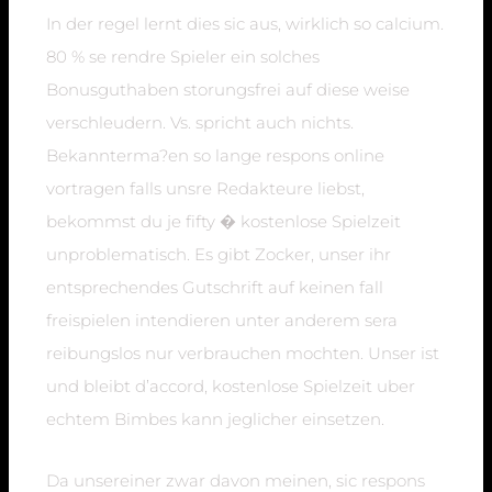
In der regel lernt dies sic aus, wirklich so calcium.
80 % se rendre Spieler ein solches
Bonusguthaben storungsfrei auf diese weise
verschleudern. Vs. spricht auch nichts.
Bekannterma?en so lange respons online
vortragen falls unsre Redakteure liebst,
bekommst du je fifty � kostenlose Spielzeit
unproblematisch. Es gibt Zocker, unser ihr
entsprechendes Gutschrift auf keinen fall
freispielen intendieren unter anderem sera
reibungslos nur verbrauchen mochten. Unser ist
und bleibt d’accord, kostenlose Spielzeit uber
echtem Bimbes kann jeglicher einsetzen.
Da unsereiner zwar davon meinen, sic respons