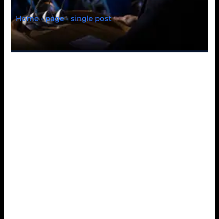
Home - page - single post
Ended up being ist
und bleibt ihr Kasino
50 Euronen Provision
ohne Einzahlung?