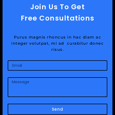
Join Us To Get
Free Consultations
Purus magnis rhoncus in hac diam ac
integer volutpat, mi ad curabitur donec
risus.
Email
Message
Send