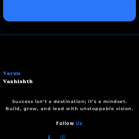
Varun
Vashishth
Success isn’t a destination; it’s a mindset.
Build, grow, and lead with unstoppable vision.
Follow
Us