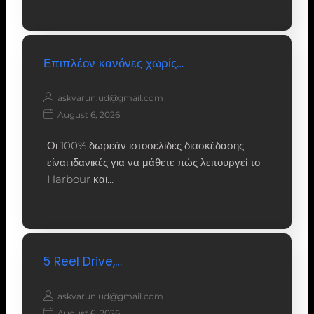
Επιπλέον κανόνες χωρίς…
askvarun.ud@gmail.com
August 6, 2026
Οι 100% δωρεάν ιστοσελίδες διασκέδασης
είναι ιδανικές για να μάθετε πώς λειτουργεί το
Harbour και…
5 Reel Drive,…
askvarun.ud@gmail.com
August 6, 2026