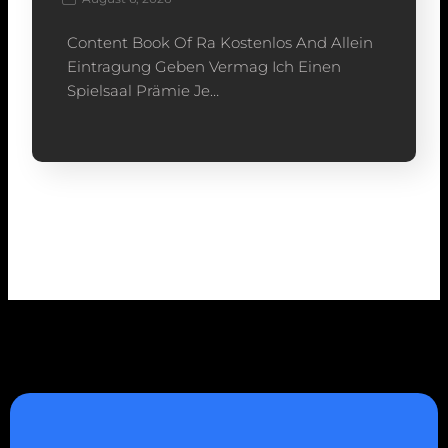
Content Book Of Ra Kostenlos And Allein
Eintragung Geben Vermag Ich Einen
Spielsaal Prämie Je…