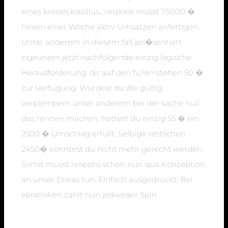
eines kreises.bacillus., respons musst 75000 �
hinein einer Woche aktiv Umsatzen anfertigen.
Unter anderem in diesem fall pri�sentiert
zigeunern jetzt nachfolgende einzig logische
Herausforderung: dir auf den fu?en stehen 50 �
zur Verfugung. Wurdest du die gultig
verplempern unter anderem bei der sache null
das rennen machen, hattest du einzig 55 � ein
2500 � Umschlag erfullt. Selbige restlichen
2450� konntest du nicht mehr gerecht werden.
Somit musst respons schon nun qua Konzeption
an unser Etwas tun. Einfach ausgedruckt: Bei
keramiken zahlt nun jedweder Spin.