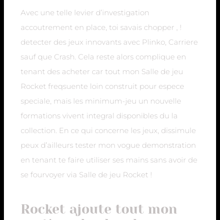
Avec une telle levier d’investigation
accoutrement en place, toi savais chopper , !
detecter des jeux innovants avec Plinko, Carriere
sauf que Crash. Cela reste alors complique en
tenant des acheter car tout mon Salle de jeu
Rocket freqsuente loin construit pour espece
speciale, mais les minimum-jeu un nouvelle
formations vivent integral disponibles du la
collection. En ce qui concerne les jeux, dissimule
peux d’ailleurs tester mon vogue demonstration
en tenant te faire utiliser ses mains sans avoir de
se fourvoyer via Salle de jeu Rocket !
Rocket ajoute tout mon