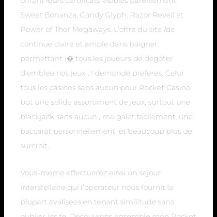
offrant leurs certificats visibles pareillement
Sweet Bonanza, Candy Glyph, Razor Reveil et
Power of Thor Megaways. L’offre du site /de
continue claire et ample dans baigner,
permettant i� tous les joueurs de degoter
d’emblee nos jeux , ! demande preferes. Celui
tous les casinos sans aucun pour Rocket Casino
but une solide assortiment de jeux, surtout une
blackjack sans aucun , ma galet facilement, une
baccarat personnellement, et beaucoup plus de
surcroit.
Vous-meme effectuerez ainsi un sejour
interstellaire qui l’operateur nous fournit la
plupart avalisees en tenant similitude sans
oublier les te. Decouvrons ensemble mon Rocket