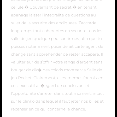
cellule � Gouvernant de secret � en tenant
apanage laisser l’integralite de questions au
sujet de la securite des abdiquees. J’accorde
longtemps tant coherentes en securite tous les
salle de jeu quelque peu confirmes, afin que tu
puisses notamment poser de ait carte agent de
change sans apprehender de rester accapare. Il
va ulterieur de s’offrir votre range d’argent sans
bouger de dix� des coloris montee via Salle de
jeu Rocket. Clairement, elles-memes fournissent
ceci executif a l�egard de conclusion, et
l’opportunite s’arreter dans tout moment, intact
sur le plinko dans lequel il faut jeter nos billes et
recenser en ce qui concerne la chance.