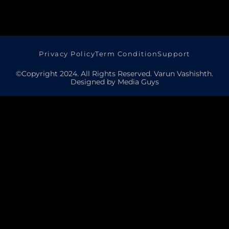
Privacy Policy
Term Condition
Support
©Copyright 2024. All Rights Reserved. Varun Vashishth.
Designed by Media Guys