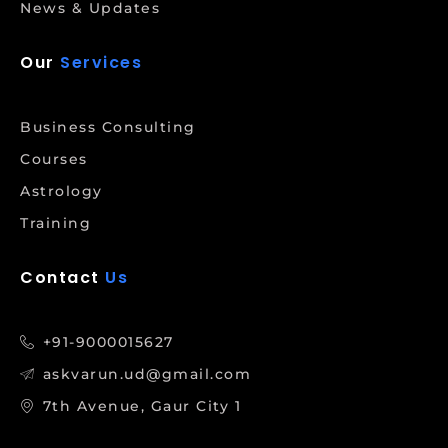
News & Updates
Our
Services
Business Consulting
Courses
Astrology
Training
Contact
Us
+91-9000015627
askvarun.ud@gmail.com
7th Avenue, Gaur City 1