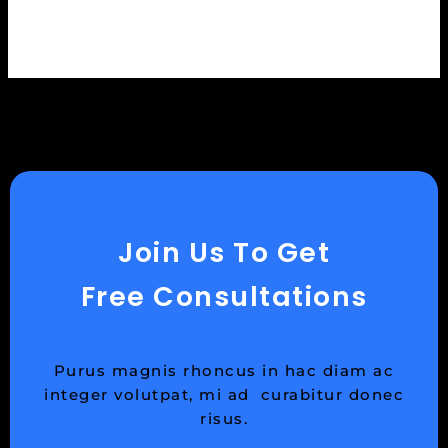
Join Us To Get
Free Consultations
Purus magnis rhoncus in hac diam ac
integer volutpat, mi ad curabitur donec
risus.