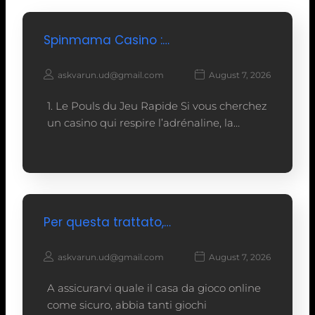
Spinmama Casino :…
askvarun.ud@gmail.com
August 7, 2026
1. Le Pouls du Jeu Rapide Si vous cherchez
un casino qui respire l’adrénaline, la…
Per questa trattato,…
askvarun.ud@gmail.com
August 7, 2026
A assicurarvi quale il casa da gioco online
come sicuro, abbia tanti giochi