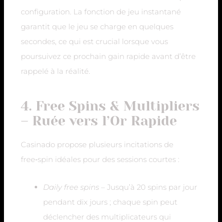
configuration. La fonction de jeu instantané
garantit que le jeu se charge en quelques
secondes, ce qui est crucial lorsque vous
poursuivez ce prochain gain rapide avant d’être
rappelé à la réalité.
4. Free Spins & Multipliers
– Ruée vers l’Or Rapide
Casinado propose plusieurs incitations de
free‑spin idéales pour des sessions courtes :
Daily free spins
– Jusqu’à 20 spins par jour
pendant dix jours ; chaque spin peut
déclencher des multiplicateurs qui