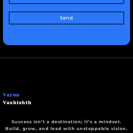
Send
Varun
Vashishth
Success isn’t a destination; it’s a mindset.
Build, grow, and lead with unstoppable vision.