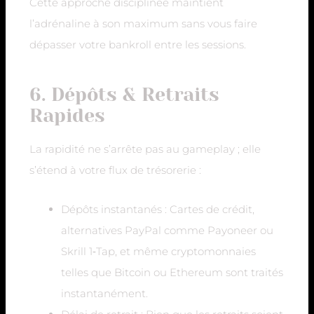
Cette approche disciplinée maintient
l’adrénaline à son maximum sans vous faire
dépasser votre bankroll entre les sessions.
6. Dépôts & Retraits
Rapides
La rapidité ne s’arrête pas au gameplay ; elle
s’étend à votre flux de trésorerie :
Dépôts instantanés : Cartes de crédit,
alternatives PayPal comme Payoneer ou
Skrill 1‑Tap, et même cryptomonnaies
telles que Bitcoin ou Ethereum sont traités
instantanément.