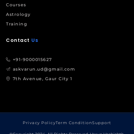
Courses
Astrology
Training
Contact
Us
+91-9000015627
askvarun.ud@gmail.com
7th Avenue, Gaur City 1
Privacy Policy
Term Condition
Support