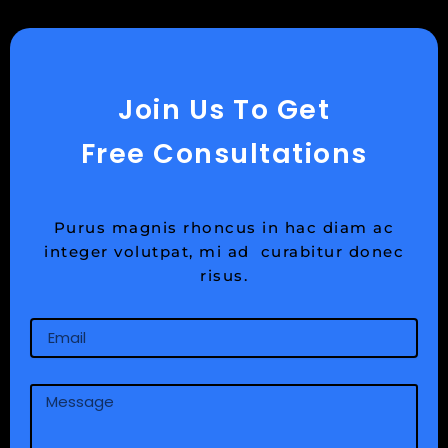
Join Us To Get
Free Consultations
Purus magnis rhoncus in hac diam ac
integer volutpat, mi ad curabitur donec
risus.
Email
Message