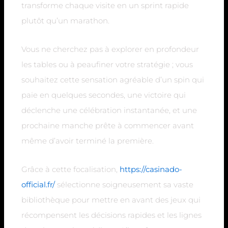
transforme chaque visite en un sprint rapide
plutôt qu’un marathon.
Vous ne cherchez pas à explorer en profondeur
les tables ou à peaufiner votre stratégie ; vous
souhaitez cette sensation agréable d’un spin qui
paie en quelques secondes, une victoire qui
déclenche une célébration instantanée, et une
prochaine manche prête à commencer avant
même d’avoir terminé la première.
Grâce à cette focalisation,
https://casinado-
official.fr/
sélectionne soigneusement sa vaste
bibliothèque pour mettre en avant des jeux qui
récompensent les décisions rapides et les lignes