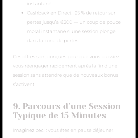
instantané.
Cashback en Direct : 25 % de retour sur
pertes jusqu’à €200 — un coup de pouce
moral instantané si une session plonge
dans la zone de pertes.
Ces offres sont conçues pour que vous puissiez
vous réengager rapidement après la fin d’une
session sans attendre que de nouveaux bonus
s’activent.
9. Parcours d’une Session
Typique de 15 Minutes
Imaginez ceci : vous êtes en pause déjeuner.