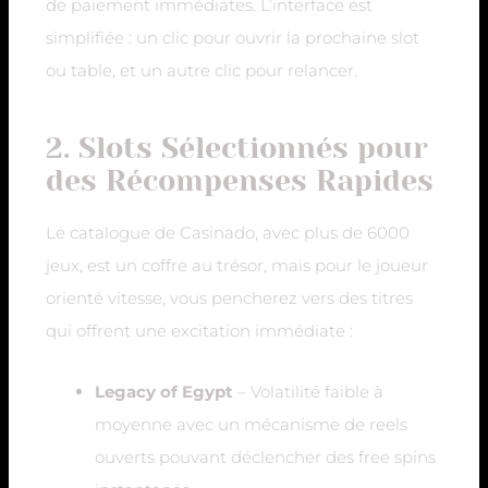
de paiement immédiates. L’interface est
simplifiée : un clic pour ouvrir la prochaine slot
ou table, et un autre clic pour relancer.
2. Slots Sélectionnés pour
des Récompenses Rapides
Le catalogue de Casinado, avec plus de 6000
jeux, est un coffre au trésor, mais pour le joueur
orienté vitesse, vous pencherez vers des titres
qui offrent une excitation immédiate :
Legacy of Egypt
– Volatilité faible à
moyenne avec un mécanisme de reels
ouverts pouvant déclencher des free spins