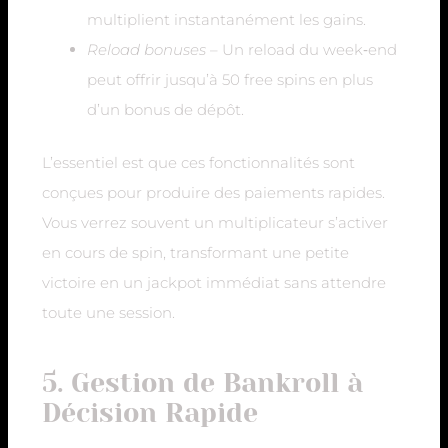
multiplient instantanément les gains.
Reload bonuses
– Un reload du week‑end
peut offrir jusqu’à 50 free spins en plus
d’un bonus de dépôt.
L’essentiel est que ces fonctionnalités sont
conçues pour produire des paiements rapides.
Vous verrez souvent un multiplicateur s’activer
en cours de spin, transformant une petite
victoire en un jackpot immédiat sans attendre
toute une session.
5. Gestion de Bankroll à
Décision Rapide