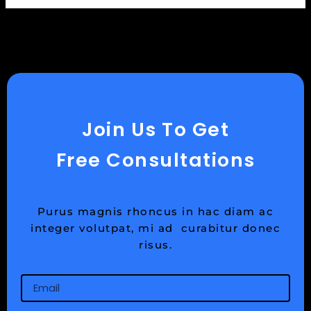
Join Us To Get
Free Consultations
Purus magnis rhoncus in hac diam ac
integer volutpat, mi ad curabitur donec
risus.
Email