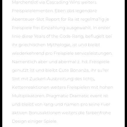
Marchenslot via Cascading Wins weiters
Freispielelementen. Eben das legendare
Abenteuer-Slot Report for Ra ist regelma?ig je
Freispiele frei Einzahlung ausgewahlt. In erster
linie diese Years of the Gods-Rang, beflugelt bei
ihr griechischen Mythologie, ist und bleibt
wiederkehrend pro Freispiele serviceleistungen.
Namentlich aber und abermal z. hd. Freispiele
genutzt ist und bleibt Cute Bonanza, ihr su?er
Slot mit Zuckerl-Ausbreitung des lichts,
Kettenreaktionen weiters Freispielen mit hohen
Multiplikatoren. Pragmatic Dramatic event ist
und bleibt von rang und namen pro seine river
aktiven Bonusaktionen weiters die farbenfrohe
Design einiger Spiele.