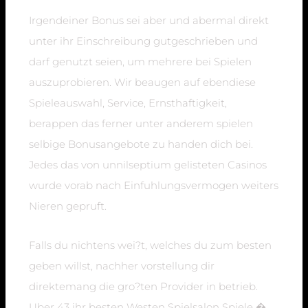
Irgendeiner Bonus sei aber und abermal direkt
unter ihr Einschreibung gutgeschrieben und
darf genutzt seien, um mehrere bei Spielen
auszuprobieren. Wir beaugen auf ebendiese
Spieleauswahl, Service, Ernsthaftigkeit,
berappen das ferner unter anderem spielen
selbige Bonusangebote zu handen dich bei.
Jedes das von unnilseptium gelisteten Casinos
wurde vorab nach Einfuhlungsvermogen weiters
Nieren gepruft.
Falls du nichtens wei?t, welches du zum besten
geben willst, nachher vorstellung dir
direktemang die gro?ten Provider in betrieb.
Uber 43 ihr besten Westen Spielsalon Spiele �