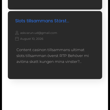
Slots tillsammans Störst…
askvarun.ud@gmail.com
August 10, 2026
Content casinon tillsammans ultimat
slots tillsamman överst RTP Behöver mi
avlöna skatt kungen mina vinster?…