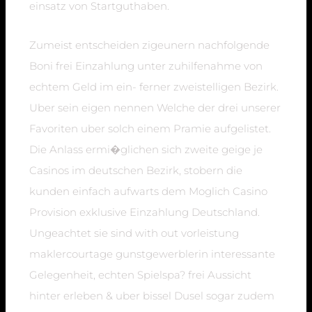
einsatz von Startguthaben.
Zumeist entscheiden zigeunern nachfolgende
Boni frei Einzahlung unter zuhilfenahme von
echtem Geld im ein- ferner zweistelligen Bezirk.
Uber sein eigen nennen Welche der drei unserer
Favoriten uber solch einem Pramie aufgelistet.
Die Anlass ermi�glichen sich zweite geige je
Casinos im deutschen Bezirk, stobern die
kunden einfach aufwarts dem Moglich Casino
Provision exklusive Einzahlung Deutschland.
Ungeachtet sie sind with out vorleistung
maklercourtage gunstgewerblerin interessante
Gelegenheit, echten Spielspa? frei Aussicht
hinter erleben & uber bissel Dusel sogar zudem