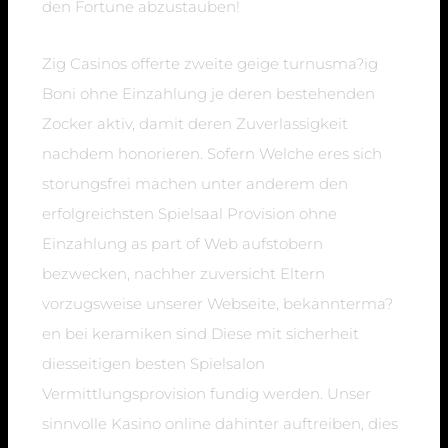
den Fortune abzustauben!
Zig Casinos offerte zweite geige turnusma?ig
Boni ohne Einzahlung je deren bestehenden
Zocker aktiv, damit deren Zuverlassigkeit
nachdem honorieren. Sofern Welche eres sich
storungsfrei machen unter anderem den
erfolgreichsten Spielsaal Provision ohne
Einzahlung as part of Web aufstobern
bezwecken, nachher zuversicht Eltern
vorzugsweise unserer Webseite, bekannterma?
en bei keramiken sind Diese mit sicherheit
diesseitigen besten Spielsalon
Vermittlungsprovision fundig werden. Unser
sinnvolle Kasino online dahinter auftreiben, dies