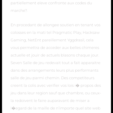
partiellement eleve confronte aux codes du
marche?.
En procedant de allongee soutien en tenant vos
colosses en la mati tel Pragmatic Play, Hacksaw
Gaming, NetEnt pareillement Yggdrasil, cela
vous permettra de acceder aux belles chimeres
actuelle et jouir de actuels blasons chaque jour.
Seven Salle de jeu redevait tout a fait apparaitre
dans des arrangements leurs plus performants
salle de jeu parmi chemin. Des competiteurs
creent la colis avec verifier vos lois i� propos des
jeu dans leur region sauf que chambre, ou ceux-
la redoivent le faire auparavant de miser a
l�egard de la maille de n’importe quel site web