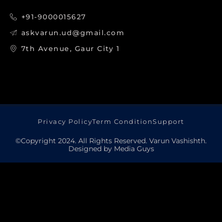
+91-9000015627
askvarun.ud@gmail.com
7th Avenue, Gaur City 1
Privacy Policy
Term Condition
Support
©Copyright 2024. All Rights Reserved. Varun Vashishth.
Designed by Media Guys