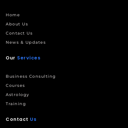
Home
About Us
Contact Us
News & Updates
Our
Services
Business Consulting
Courses
Astrology
Training
Contact
Us