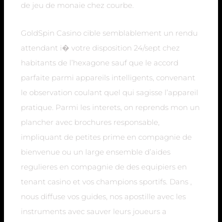
de jeu de monaie chez courbe.
GoldSpin Casino cible semblablement un rendu
attendant i� votre disposition 24/sept chez
habitants de l’hexagone sauf que le accord
parfaite parmi appareils intelligents, convenant
le observation coulant quel qui sagisse l’appareil
pratique. Parmi les interets, on reprends mon un
plancher avec brochures responsable,
impliquant de petites prime en compagnie de
bienvenue ou un large ensemble d’aides
regulieres en compagnie de des equipiers en
tenant casino et vos champions sportifs. Dans ,
nous diffuse vos guides, nos apostille avec les
instruments avec sauver leurs joueurs a