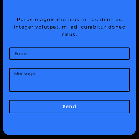
Purus magnis rhoncus in hac diam ac
integer volutpat, mi ad curabitur donec
risus.
Email
Message
Send