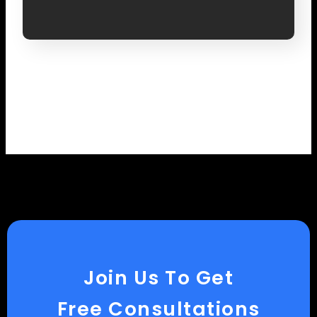
Join Us To Get
Free Consultations