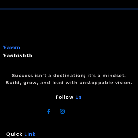
Varun
Vashishth
Success isn’t a destination; it’s a mindset.
Build, grow, and lead with unstoppable vision.
Follow
Us
Quick
Link