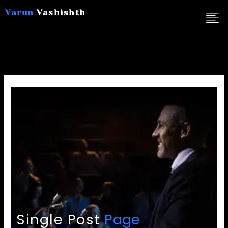
Skip
Varun
Vashishth
to
content
Single Post
Page