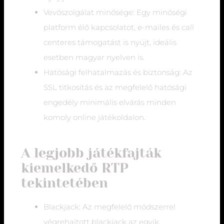
Vevőszolgálat minősége: Egy minőségi
platform élő kapcsolatot, e-mailes és call
centeres támogatást is nyújt, ideális
esetben magyar nyelven is.
Hatósági felhatalmazás és biztonság: Az
SSL titkosítás és az megfelelő hatósági
engedély minimális elvárás minden
komoly online játékoldalon.
A legjobb játékfajták
kiemelkedő RTP
tekintetében
Blackjack: Az megfelelő módszerrel
végrehajtott blackjack az egyik