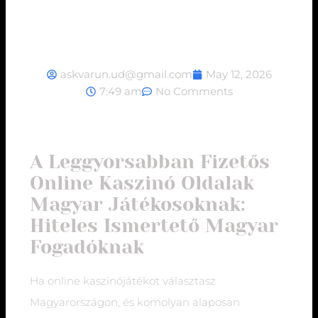
Fogadóknak
askvarun.ud@gmail.com
May 12, 2026
7:49 am
No Comments
A Leggyorsabban Fizetős
Online Kaszinó Oldalak
Magyar Játékosoknak:
Hiteles Ismertető Magyar
Fogadóknak
Ha online kaszinójátékot választasz
Magyarországon, és komolyan alaposan