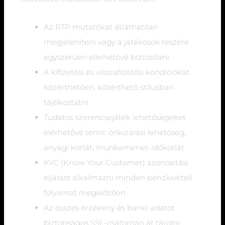
Az RTP mutatókat átláthatóan
megjeleníteni vagy a játékosok részére
egyszerűen elérhetővé biztosítani
A kifizetési és visszafizetési kondíciókat
közérthetően, közérthető stílusban
tájékoztatni
Tudatos szerencsejáték lehetőségeket
elérhetővé tenni: önkizárási lehetőség,
anyagi korlát, munkamenet-időkorlát
KYC (Know Your Customer) azonosítási
eljárást alkalmazni minden pénzkivételi
folyamat megelőzően
Az összes érzékeny és banki adatot
biztonságos SSL-csatornán át tárolni