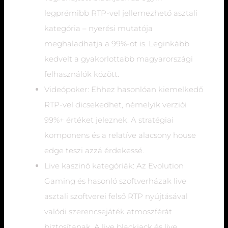
legprémibb RTP-vel jellemezhető asztali
kategória – nyerési mutatója
meghaladhatja a 99%-ot is. Leginkább
kedvelt a gyakorlottabb magyarországi
felhasználók között.
Videópoker: Ehhez hasonlóan kiemelkedő
RTP-vel dicsekedhet, némelyik verziói
99%+ értéket jeleznek. A stratégiai
komponens és a relatíve alacsony house
edge teszi azzá érdekessé.
Live kaszinó kategóriák: Az Evolution
Gaming és hasonló szoftverházak live
asztali szoftverei felső RTP nyújtásával
valódi szerencsejáték atmoszférát
biztosítanak. A live blackjack és live