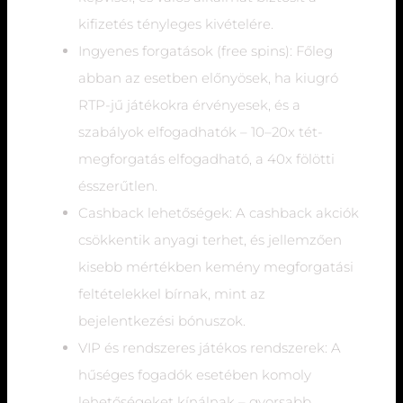
kifizetés tényleges kivételére.
Ingyenes forgatások (free spins): Főleg
abban az esetben előnyösek, ha kiugró
RTP-jű játékokra érvényesek, és a
szabályok elfogadhatók – 10–20x tét-
megforgatás elfogadható, a 40x fölötti
ésszerűtlen.
Cashback lehetőségek: A cashback akciók
csökkentik anyagi terhet, és jellemzően
kisebb mértékben kemény megforgatási
feltételekkel bírnak, mint az
bejelentkezési bónuszok.
VIP és rendszeres játékos rendszerek: A
hűséges fogadók esetében komoly
lehetőségeket kínálnak – gyorsabb