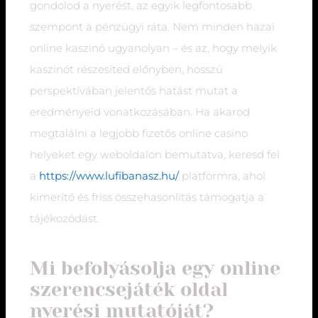
gondolod a nyerést, az egyik legfontosabb
szempont a pénzügyi ráta. Nem minden hazai
online kaszinó ugyanolyan – és az, hogy melyik
kaszinót részesíted előnyben, hosszú
perspektívában jelentős hatást mutat a
eredményeid vonatkozásában. Ha akarod
megtalálni a legjobb fizetős online casino
helyeket egy weboldalon bemutatva, keresd fel
a
https://www.lufibanasz.hu/
platformra, ahol
kimerítő és friss összehasonlítás támogatja a
tájékozódást.
Mi befolyásolja egy online
szerencsejáték oldal
nyerési mutatóját?