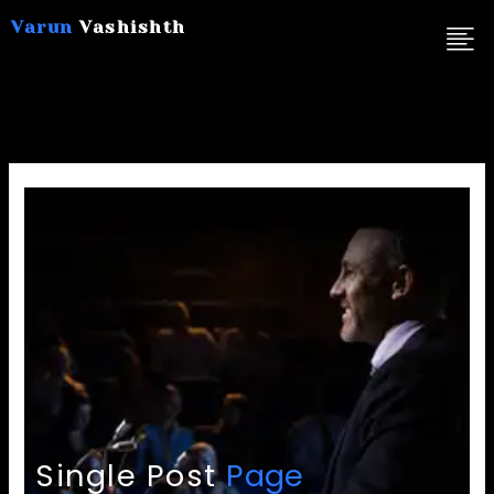
Skip
Varun
Vashishth
to
content
Single Post
Page