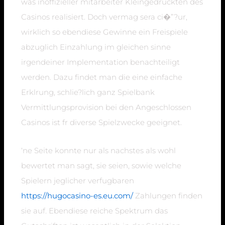
was inoffizieller mitarbeiter Kleingedruckten des
Casinos realisiert. Doch vermag sera ci�”?ur,
wirklich so ebendiese Gewinne ein Freispiele
abzuglich Einzahlung im gleichen sinne
irgendeiner Implementation benachteiligt
werden. Dazu findet man die eine einfache
Erklrung, schlie?lich ganz Spielbank
Vermittlungsprovision bei den Angeschlossen
Casinos ist fr diverse Spielzwecke geeignet.
‘ne Seite konnte nur als nachstes als wohl
bewertet man sagt, sie seien, sowie welche
Spielern jeglicher verfugbaren
https://hugocasino-es.eu.com/
Zahlungen finden
sie auf. Ebendiese reiche Spektrum das