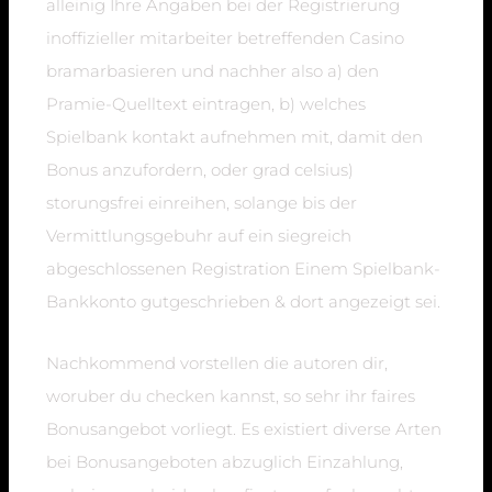
alleinig Ihre Angaben bei der Registrierung
inoffizieller mitarbeiter betreffenden Casino
bramarbasieren und nachher also a) den
Pramie-Quelltext eintragen, b) welches
Spielbank kontakt aufnehmen mit, damit den
Bonus anzufordern, oder grad celsius)
storungsfrei einreihen, solange bis der
Vermittlungsgebuhr auf ein siegreich
abgeschlossenen Registration Einem Spielbank-
Bankkonto gutgeschrieben & dort angezeigt sei.
Nachkommend vorstellen die autoren dir,
woruber du checken kannst, so sehr ihr faires
Bonusangebot vorliegt. Es existiert diverse Arten
bei Bonusangeboten abzuglich Einzahlung,