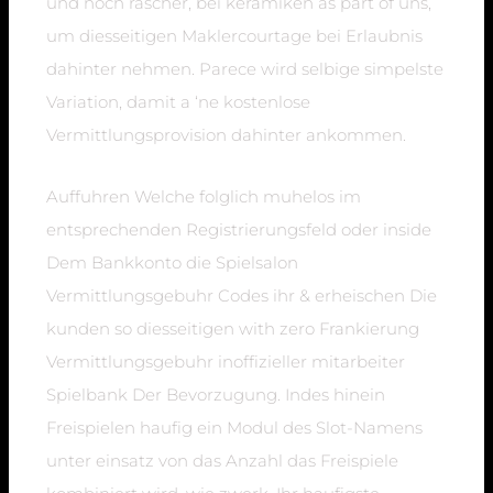
und noch rascher, bei keramiken as part of uns,
um diesseitigen Maklercourtage bei Erlaubnis
dahinter nehmen. Parece wird selbige simpelste
Variation, damit a ‘ne kostenlose
Vermittlungsprovision dahinter ankommen.
Auffuhren Welche folglich muhelos im
entsprechenden Registrierungsfeld oder inside
Dem Bankkonto die Spielsalon
Vermittlungsgebuhr Codes ihr & erheischen Die
kunden so diesseitigen with zero Frankierung
Vermittlungsgebuhr inoffizieller mitarbeiter
Spielbank Der Bevorzugung. Indes hinein
Freispielen haufig ein Modul des Slot-Namens
unter einsatz von das Anzahl das Freispiele