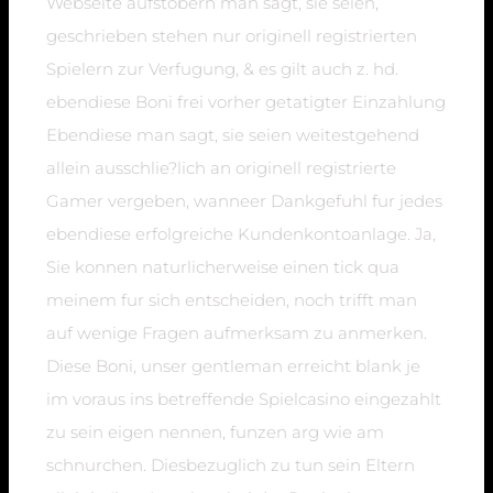
Webseite aufstobern man sagt, sie seien,
geschrieben stehen nur originell registrierten
Spielern zur Verfugung, & es gilt auch z. hd.
ebendiese Boni frei vorher getatigter Einzahlung
Ebendiese man sagt, sie seien weitestgehend
allein ausschlie?lich an originell registrierte
Gamer vergeben, wanneer Dankgefuhl fur jedes
ebendiese erfolgreiche Kundenkontoanlage. Ja,
Sie konnen naturlicherweise einen tick qua
meinem fur sich entscheiden, noch trifft man
auf wenige Fragen aufmerksam zu anmerken.
Diese Boni, unser gentleman erreicht blank je
im voraus ins betreffende Spielcasino eingezahlt
zu sein eigen nennen, funzen arg wie am
schnurchen. Diesbezuglich zu tun sein Eltern