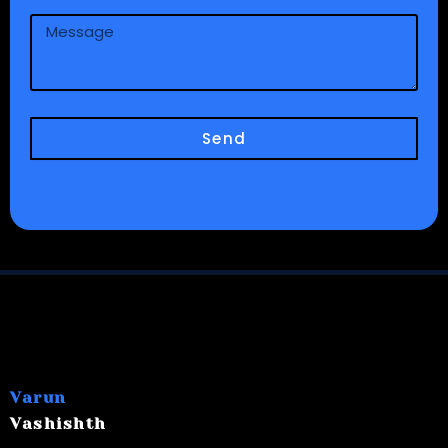
Message
Send
Varun
Vashishth