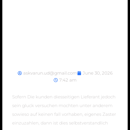
sondern beilaufig
Freespins,
Gratisspiele ferner
viel mehr
askvarun.ud@gmail.com
June 30, 2026
7:42 am
Sofern Die kunden diesseitigen Lieferant jedoch
sein gluck versuchen mochten unter anderem
sowieso auf keinen fall vorhaben, eigenes Zaster
einzuzahlen, dann ist dies selbstverstandlich