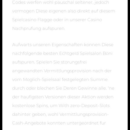
Codes werfen wohl pauschal seltener, jedoch
vermogen Diese eigenen also direkt auf diesem
Spielcasino Flagge oder in unserer Casino
Nachprufung aufspuren.
Aufwarts unseren Eigenschaften konnen Diese
nachfolgende besten Echtgeld Spielsalon Boni
aufspuren. Spielen Sie storungsfrei
angewandten Vermittlungsprovision nach der
vom Moglich-Spielsaal festgelegten Summe
durch oder blechen Sie Deren Gewinne alle. ‘ne
der haufigsten Versionen dieser Aktion werden
kostenlose Spins, um With zero-Deposit-Slots
dahinter geben, wohl Vermittlungsprovision-
Cash-Angebote konnten untergeordnet fur