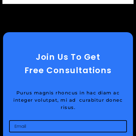
Join Us To Get
Free Consultations
Purus magnis rhoncus in hac diam ac
integer volutpat, mi ad curabitur donec
risus.
Email