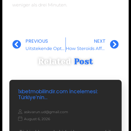
weniger als drei Minuten.
Prev
Ne
PREVIOUS
NEXT
Uitstekende Opties voor Plezier en Winst met giga spins
How Steroids Affect Insulin Levels
Related
Post
1xbetmobilindir.com İncelemesi:
Türkiye’nin…
askvarun.ud@gmail.com
August 6, 2026