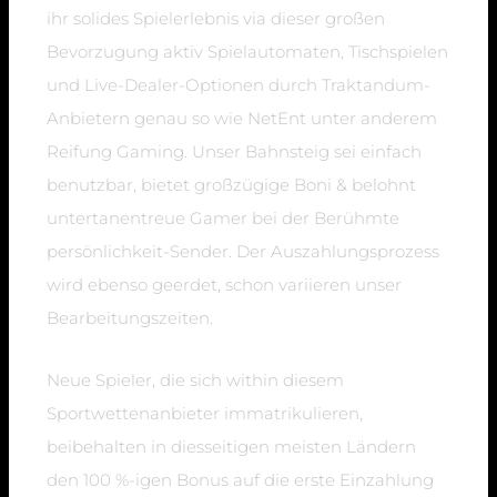
ihr solides Spielerlebnis via dieser großen
Bevorzugung aktiv Spielautomaten, Tischspielen
und Live-Dealer-Optionen durch Traktandum-
Anbietern genau so wie NetEnt unter anderem
Reifung Gaming. Unser Bahnsteig sei einfach
benutzbar, bietet großzügige Boni & belohnt
untertanentreue Gamer bei der Berühmte
persönlichkeit-Sender. Der Auszahlungsprozess
wird ebenso geerdet, schon variieren unser
Bearbeitungszeiten.
Neue Spieler, die sich within diesem
Sportwettenanbieter immatrikulieren,
beibehalten in diesseitigen meisten Ländern
den 100 %-igen Bonus auf die erste Einzahlung