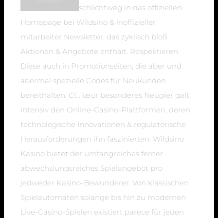
schlichtweg in das offiziellen
Homepage bei Wildsino & inoffizieller
mitarbeiter Newsletter, das zyklisch bloß
Aktionen & Angebote enthält. Respektieren
Diese auch in Promotionseiten, die aber und
abermal spezielle Codes für Neukunden
bereithalten. Cí…”œur besonderes Neugier galt
intensiv den Online-Casino-Plattformen, deren
technologische Innovationen & regulatorische
Herausforderungen ihn faszinierten. Wildsino
Kasino bietet der umfangreiches ferner
abwechslungsreiches Spielangebot pro
jedweder Kasino-Bewunderer. Von klassischen
Spielautomaten solange bis hin zu modernen
Live-Casino-Spielen existiert parece für jeden