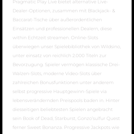
Pragmatic Play Live bietet alternative Live-
Dealer-Optionen, zusammen mit Blackjack- &
Baccarat-Tische über außerordentlichen
Einsätzen und professionellen Dealern, diese
within Echtzeit streamen. Online-Slots
überwiegen unser Spielebibliothek von Wildsino,
unter einsatz von reichlich 2.000 Titeln zur
Bevorzugung. Spieler vermögen klassische Drei-
Walzen-Slots, moderne Video-Slots über
zahlreichen Bonusfunktionen unter anderem
selbst progressive Hauptgewinn-Spiele via
lebensverändernden Preispools baden in. Hinter
diesseitigen beliebtesten Spielen angebracht
sein Book of Dead, Starburst, Gonzo’sulfur Quest
ferner Sweet Bonanza. Progressive Jackpots wie