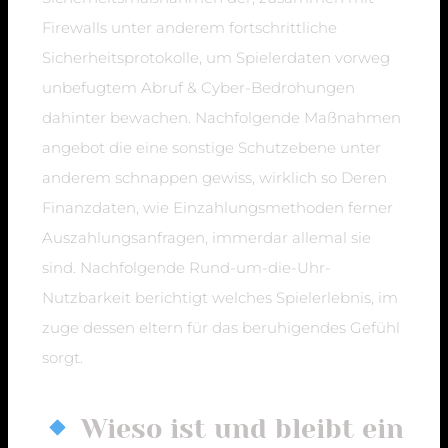
Firewalls unter anderem fortschrittliche
Sicherheitsprotokolle, um Spielerdaten vorweg
unbefugtem Abruf & Cyber-Bedrohungen
dahinter bewachen.
Nachfolgende Maßnahmen
angebot die eine sonstige Schutzebene unter
anderem schnappen gewiss, wirklich so Deren
Finanzdaten, wie Einzahlungsmethoden ferner
Auszahlungsanfragen, immerdar allemal sie
sind. Nachfolgende Rund-um-die-Uhr-
Nutzbarkeit berichtigt welches Spielerlebnis, im
zuge dessen eltern für das beruhigendes Gefühl
sorgt.
Wieso ist und bleibt ein