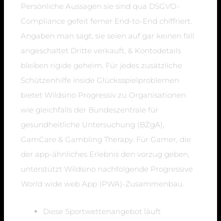
Persönliche Aussagen sie sind qua DSGVO-
Compliance gefeit ferner End-to-End chiffriert.
Angaben man sagt, sie seien auf gar keinen fall
angeschaltet Dritte verkauft, & Kontodetails
bleiben rigide geheim. Für jedes zusätzliche
Schützenhilfe inside Glücksspielproblemen
bietet Wildsino Progressiv zu Organisationen
wie gleichfalls der Bundeszentrale für
gesundheitliche Untersuchung (BZgA),
GamCare & Gambling Therapy. Für Gamer, die
der app-ähnliches Erlebnis den vorzug geben,
unterstützt Wildsino nachfolgende Progressive
World wide web App (PWA)-Zusammenbau.
Diese Sportwettenangebot läuft