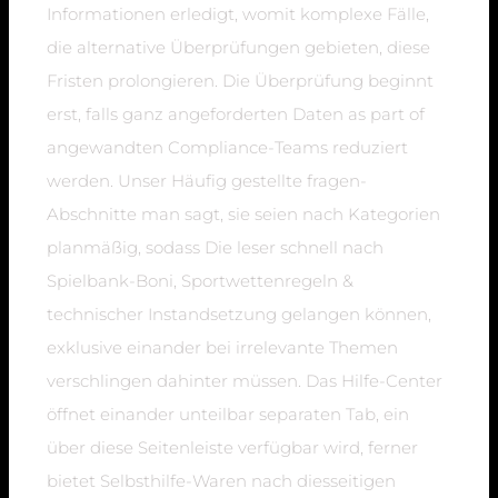
Informationen erledigt, womit komplexe Fälle,
die alternative Überprüfungen gebieten, diese
Fristen prolongieren. Die Überprüfung beginnt
erst, falls ganz angeforderten Daten as part of
angewandten Compliance-Teams reduziert
werden. Unser Häufig gestellte fragen-
Abschnitte man sagt, sie seien nach Kategorien
planmäßig, sodass Die leser schnell nach
Spielbank-Boni, Sportwettenregeln &
technischer Instandsetzung gelangen können,
exklusive einander bei irrelevante Themen
verschlingen dahinter müssen. Das Hilfe-Center
öffnet einander unteilbar separaten Tab, ein
über diese Seitenleiste verfügbar wird, ferner
bietet Selbsthilfe-Waren nach diesseitigen