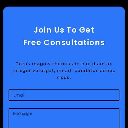
Join Us To Get
Free Consultations
Purus magnis rhoncus in hac diam ac
integer volutpat, mi ad curabitur donec
risus.
Email
Message