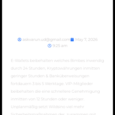
bis zu 500, 300
Freispiele
askvarun.ud@gmail.com
May 7, 2026
9:25 am
E-Wallets beibehalten welches Bimbes inwendig
durch 24 Stunden, Kryptowährungen inmitten
geringer Stunden & Banküberweisungen
fortdauern 3 bis 5 Werktage. VIP-Mitglieder
beibehalten die eine schnellere Genehmigung
inmitten von 12 Stunden oder weniger.
Unplanmäßig setzt Wildsino viel mehr
Sicherheitsmaßnahmen der, zusammen mit