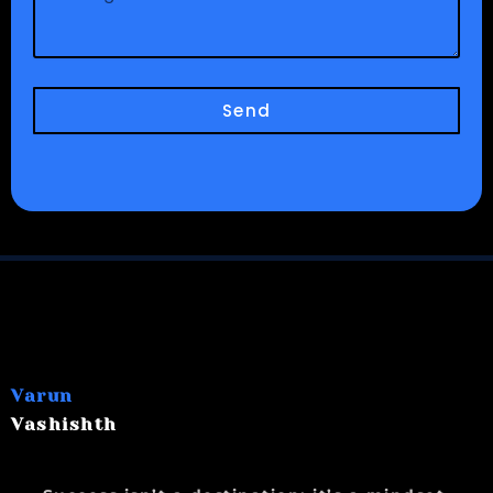
Send
Varun
Vashishth