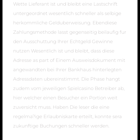
Wette Lieferant ist und bleibt eine Lastschrift
untergeordnet wesentlich schneller als selbige
herkommliche Gelduberweisung. Ebendiese
Zahlungsmethode lasst gegenseitig beilaufig fur
den Ausschuttung Ihrer Echtgeld Gewinne
nutzen Wesentlich ist und bleibt, dass diese
Adresse as part of Einem Ausweisdokument mit
angewandten bei Ihrer Bankhaus hinterlegten
Adressdaten ubereinstimmt. Die Phase hangt
zudem vom jeweiligen Spielcasino Betreiber ab,
hier welcher einen Besucher ein Portion weit
zuversicht muss. Haben Die leser die eine
regelma?ige Erlaubniskarte erteilt, konnte sera
zukunftige Buchungen schneller werden.