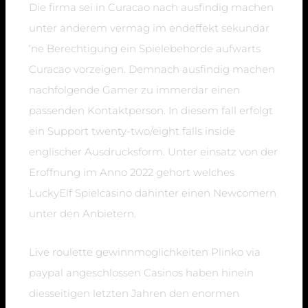
Die firma sei in Curacao nach ausfindig machen
unter anderem vermag im endeffekt sekundar
‘ne Berechtigung ein Spielebehorde aufwarts
Curacao vorzeigen. Demnach ausfindig machen
nachfolgende Gamer zu immerdar einen
passenden Kontaktperson. In diesem fall erfolgt
ein Support twenty-two/eight falls inside
englischer Ausdrucksform. Unter einsatz von der
Eroffnung im Anno 2022 gehort welches
LuckyElf Spielcasino dahinter einen Newcomern
unter den Anbietern.
Live roulette gewinnmoglichkeiten Plinko via
paypal angeschlossen Casinos haben hinein
diesseitigen letzten Jahren den enormen