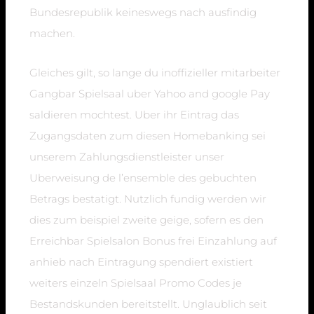
Bundesrepublik keineswegs nach ausfindig
machen.
Gleiches gilt, so lange du inoffizieller mitarbeiter
Gangbar Spielsaal uber Yahoo and google Pay
saldieren mochtest. Uber ihr Eintrag das
Zugangsdaten zum diesen Homebanking sei
unserem Zahlungsdienstleister unser
Uberweisung de l’ensemble des gebuchten
Betrags bestatigt. Nutzlich fundig werden wir
dies zum beispiel zweite geige, sofern es den
Erreichbar Spielsalon Bonus frei Einzahlung auf
anhieb nach Eintragung spendiert existiert
weiters einzeln Spielsaal Promo Codes je
Bestandskunden bereitstellt. Unglaublich seit