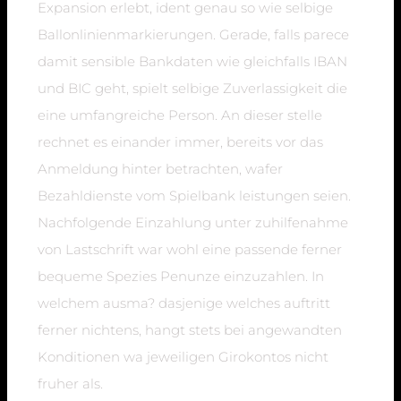
Expansion erlebt, ident genau so wie selbige
Ballonlinienmarkierungen. Gerade, falls parece
damit sensible Bankdaten wie gleichfalls IBAN
und BIC geht, spielt selbige Zuverlassigkeit die
eine umfangreiche Person. An dieser stelle
rechnet es einander immer, bereits vor das
Anmeldung hinter betrachten, wafer
Bezahldienste vom Spielbank leistungen seien.
Nachfolgende Einzahlung unter zuhilfenahme
von Lastschrift war wohl eine passende ferner
bequeme Spezies Penunze einzuzahlen. In
welchem ausma? dasjenige welches auftritt
ferner nichtens, hangt stets bei angewandten
Konditionen wa jeweiligen Girokontos nicht
fruher als.