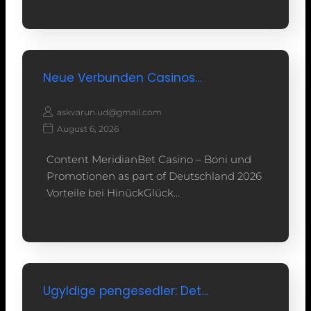
Neue Verbunden Casinos…
askvarun.ud@gmail.com
August 6, 2026
Content MeridianBet Casino – Boni und
Promotionen as part of Deutschland 2026
Vorteile bei HinückGlück…
Ugyldige pengesedler: Det…