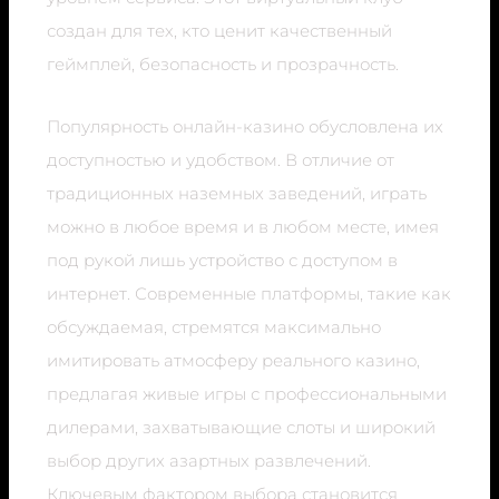
создан для тех, кто ценит качественный
геймплей, безопасность и прозрачность.
Популярность онлайн-казино обусловлена их
доступностью и удобством. В отличие от
традиционных наземных заведений, играть
можно в любое время и в любом месте, имея
под рукой лишь устройство с доступом в
интернет. Современные платформы, такие как
обсуждаемая, стремятся максимально
имитировать атмосферу реального казино,
предлагая живые игры с профессиональными
дилерами, захватывающие слоты и широкий
выбор других азартных развлечений.
Ключевым фактором выбора становится