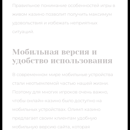
Правильное понимание особенностей игры в
живом казино позволит получить максимум
удовольствия и избежать неприятных
ситуаций.
Мобильная версия и
удобство использования
В современном мире мобильные устройства
стали неотъемлемой частью нашей жизни.
Поэтому для многих игроков очень важно,
чтобы онлайн-казино было доступно на
мобильных устройствах.
Олимп казино
предлагает своим клиентам удобную
мобильную версию сайта, которая