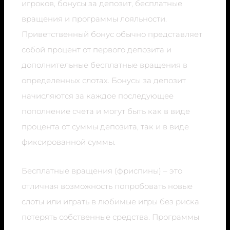
игроков, бонусы за депозит, бесплатные
вращения и программы лояльности.
Приветственный бонус обычно представляет
собой процент от первого депозита и
дополнительные бесплатные вращения в
определенных слотах. Бонусы за депозит
начисляются за каждое последующее
пополнение счета и могут быть как в виде
процента от суммы депозита, так и в виде
фиксированной суммы.
Бесплатные вращения (фриспины) – это
отличная возможность попробовать новые
слоты или играть в любимые игры без риска
потерять собственные средства. Программы