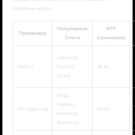
азартным играм.
Популярные
RTP
Провайдер
Слоты
(примерно)
Starburst,
NetEnt
Gonzo's
96.1%
Quest
Mega
Moolah,
Microgaming
95.6%
Immortal
Romance