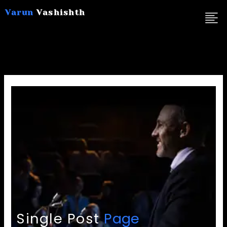
Skip
Varun
Vashishth
to
content
Single Post
Page