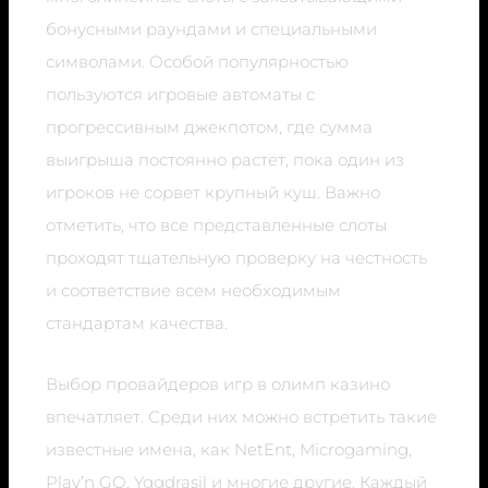
бонусными раундами и специальными
символами. Особой популярностью
пользуются игровые автоматы с
прогрессивным джекпотом, где сумма
выигрыша постоянно растет, пока один из
игроков не сорвет крупный куш. Важно
отметить, что все представленные слоты
проходят тщательную проверку на честность
и соответствие всем необходимым
стандартам качества.
Выбор провайдеров игр в
олимп казино
впечатляет. Среди них можно встретить такие
известные имена, как NetEnt, Microgaming,
Play’n GO, Yggdrasil и многие другие. Каждый