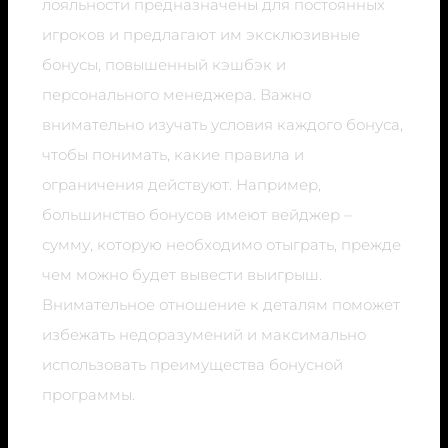
лояльности предназначены для постоянных
игроков и предлагают им эксклюзивные
бонусы, повышенный кэшбэк и
персонального менеджера. Важно
внимательно изучать условия каждого бонуса,
чтобы понимать, какие правила и
ограничения действуют. Например,
большинство бонусов имеют вейджер –
сумму, которую необходимо отыграть, прежде
чем можно будет вывести выигрыш.
Внимательное отношение к деталям поможет
избежать недоразумений и максимально
использовать преимущества бонусной
программы.