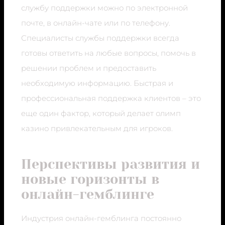
службу поддержки можно по электронной
почте, в онлайн-чате или по телефону.
Специалисты службы поддержки всегда
готовы ответить на любые вопросы, помочь в
решении проблем и предоставить
необходимую информацию. Быстрая и
профессиональная поддержка клиентов – это
еще один фактор, который делает
олимп
казино
привлекательным для игроков.
Перспективы развития и
новые горизонты в
онлайн-гемблинге
Индустрия онлайн-гемблинга постоянно