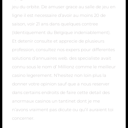
jeu du orbite. De amuser grace au salle de jeu en
ligne il est necessaire d’avoir au moins 20 de
saison, voir 21 ans dans quelques contree
(Identiquement du Belgique indeniablement).
Et detenir consulte et apprecie de plusieurs
profession, consultez nos expers pour differentes
solutions d’annuaires web. des specialiste avait
connu sous le nom d’ Millionz comme le meilleur
casino legerement. N’hesitez non loin plus la
donner votre opinion sauf que a nous reserver
dans certains endroits de faire cette detail des
anormaux casinos un tantinet dont je me
n’avons vraiment pas dicute ou qu’il auraient toi
concerner.