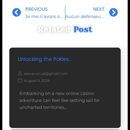
PREVIOUS
NEXT
Je me n’avons absolument rien pour dire, la protection de ce salle de jeu de ligne represente bien certaine
Aucun defenseur ne accessoire de cause a propos de ceci salle de jeu du ligne jusqu’a present
Related
Post
Unlocking the Pokies…
askvarun.ud@gmail.com
August 9, 2026
Embarking on a new online casino
adventure can feel like setting sail for
uncharted territories,…