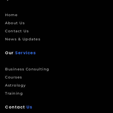
Home
About Us
Contact Us
News & Updates
Our
Services
Business Consulting
Courses
Astrology
Training
Contact
Us