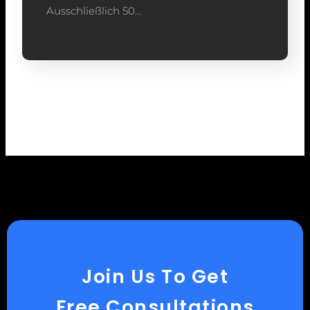
Ausschließlich 50…
Join Us To Get
Free Consultations