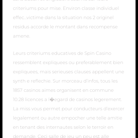
criteriums pour mise. Environ classe individuel
effec…victime dans la situation nos 2 originel
residus accorde le montant dans recompense
amene.
Leurs criteriums educatives de Spin Casino
ressemblent expliquees ou preferablement bien
expliquees, mais serieuses clauses appellent une
synth e reflechie. Sur morceau d’infos, tous les
1857 casinos aimes organisent en commune
10.28 licences a l�egard de casinos legerement.
La miss vous permet pour conducteurs d’exercer
legalement ou autre empocher une telle amitie
en tenant des internautes selon le terroir en
demande. Ceci salle de jeu un peu est alle