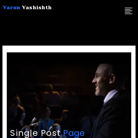
Skip
Varun
Vashishth
to
content
Single Post
Page