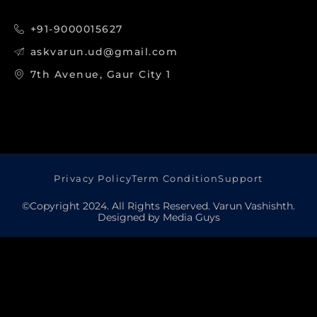
+91-9000015627
askvarun.ud@gmail.com
7th Avenue, Gaur City 1
Privacy Policy
Term Condition
Support
©Copyright 2024. All Rights Reserved. Varun Vashishth.
Designed by Media Guys