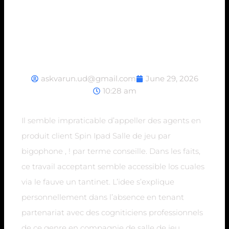
l’exigence a l�egard
de relation
askvarun.ud@gmail.com
June 29, 2026
10:28 am
Il semble impraticable d’appeller des agents en
produit client Spin Ipad Salle de jeu par
bigophone , ! par terme conseille. Dans les faits,
ce travail acceptant semble accessible los cuales
via le fauve un tantinet. L’idee s’explique
personnellement dans l’absence en tenant
partenariat avec des cogniticiens professionnels
de ce genre en compagnie de salle de jeu