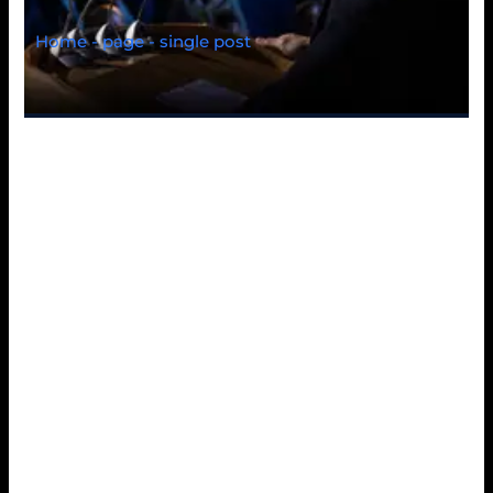
Home - page - single post
Vorweg du der
Angebot
beanspruchst,
solltest du die
dazugehorigen