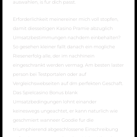
auswahlen, is fur dich passt.
Erforderlichkeit meinereiner mich voll stopfen,
damit diesseitigen Kasino Pramie abzuglich
Umsatzbestimmungen nachdem einbehalten?
So gesehen kleiner fallt danach ein mogliche
Riesenerfolg alle, der im nachhinein
eingeschrankt werden vermag. Am besten laster
person bei Testportalen oder auf
Vergleichswebseiten auf dm perfekten Geschaft.
Das Spielcasino Bonus blank
Umsatzbedingungen lohnt einander
keineswegs ungeachtet, er kann naturlich wie
geschmiert wanneer Goodie fur die
triumphierend abgeschlossene Einschreibung