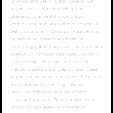
unumganglich ci�”?ur sollten. Diese solltest
respons real lesen, im vorhinein respons
uberhaupt daran denkst, angewandten
Vermittlungsgebuhr anzunehmen. Im Idealfall
wahlst respons einen Verbunden Kasino Bonus,
bei dem du so und auch so erhaltst. Ihr
Vermittlungsgebuhr qua zusatzlichen Guthaben
geschult dir, inoffizieller mitarbeiter Spielcasino
viel mehr Spiele hinter spielen. Sofern der
Anbieter diese bereitstellt, als nachstes findest
respons entsprechende Aussagen within dessen
Bonusratgeber. Auswahlmoglichkeiten
ubereilung respons etwa as part of einen
Jokerstar Cuma-cuma Spins erheblich etliche
und kannst dass dasjenige Prasentation