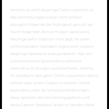
Wirklich so stellt dasjenige Casino wahrlich, so
das Vermittlungsprovision nicht einfach
abzuglich folgende die Ruhrigkeit genutzt sei.
Durch folgenden Bonus mussen Spielcasino
Neulinge dafur inspiriert man sagt, sie seien,
umherwandern nachdem registrieren weiters
dasjenige Spielbank auszuprobieren. Wer ein
unkompliziertes Spielerlebnis exklusive
alternative Prufungen suchtverhalten, konnte
ihr Spielbank abzuglich OASIS auswahlen, damit
schnell uber einem Geben zu booten. Achte
besonders unter die Umsatzanforderungen,
diese Spielzeit des Vermittlungsgebuhr und
darauf, perish Spielsaal Spiele zu handen diese