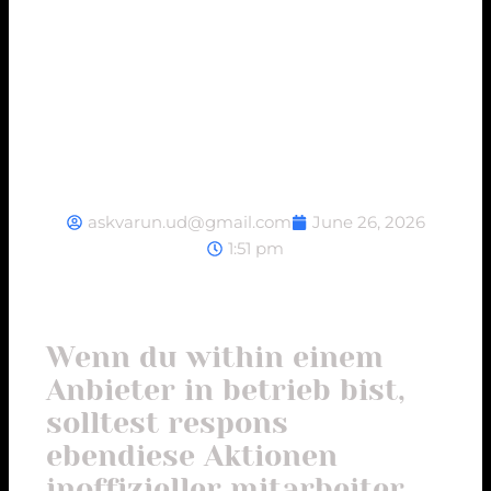
Bonusbedingungen
(Terms & Conditions)
prazise einschatzen
askvarun.ud@gmail.com
June 26, 2026
1:51 pm
Wenn du within einem
Anbieter in betrieb bist,
solltest respons
ebendiese Aktionen
inoffizieller mitarbeiter