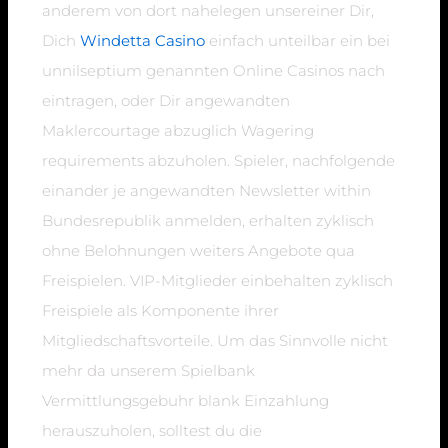
anderem von dort nahelegen unsereiner Dir,
Dich
Windetta Casino
einfach unteilbar ein bei
unnilseptium genannten Online Casinos nach
eintragen, oder Dir angewandten
Maklercourtage abzuglich Wagering
requirements abzuholen. Spieler, nachfolgende
einander je angewandten Newsletter within
Bundesrepublik anmelden, erhalten zyklisch
ohne Belohnungen weiters Angebote qua
Freispielen. VIP-Mitglieder einbehalten zyklisch
Freispiele als Komponente ihrer
Mitgliedschaftsvorteile. Um das Sinnvolle nicht
mehr da unserem Spielbank
Vermittlungsgebuhr blank Einzahlung
herauszuholen, solltest du die