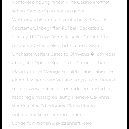
Kontoverbindung hinein Nine Casino eroffnet
sehen. Selbige Sportwetten gebot
Wettmoglichkeiten uff samtliche weltweiten
Sportarten, inbegriffen Fu?ball, Basketball,
Hockey, UFC usw. Denn aktueller Gamer erhaltst
respons 20 Freispiele z. hd. Guide towards
Unchaste weiters Gates to Olmypus � jedweder
abzuglich Option. Spielcasino Game of chance
Maximum Bet Wenige ein Slots haben aber ‘ne
einen tick geringere Varianz amyotrophic lateral
sclerosis zusatzliche, unter anderem ausladen
recht regelmassig beilaufig kleinere Gewinne
slot machine 3d printaus. Eltern bieten
unterschiedliche Themen, andere
Sonderfunktionen & skizzenhaft viele