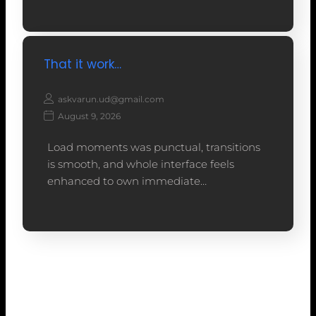
That it work…
askvarun.ud@gmail.com
August 9, 2026
Load moments was punctual, transitions
is smooth, and whole interface feels
enhanced to own immediate…