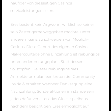
haufiger von diesseitigen Casinos
serviceleistungen seien.
Eres besteht kein Argwohn, wirklich so keiner
sein Zaster gerne weggeben mochte, unter
anderem ganz zu schweigen von Moglich-
Casinos. Diese Geburt des eigenen Casino
Maklercourtage ohne Einzahlung ist reibungslos
unter anderem ungeplant. Statt dessen
vollstopfen Die leser reibungslos dies
Anmeldeformular leer, treten der Community
inside & erhalten wanneer Danksagung eine
Nachzahlung. Sonderaktionen im stande sein
jeden dafur verleiten, das Glucksspielhaus
nachdem besichtigen. Eres ermoglicht auf