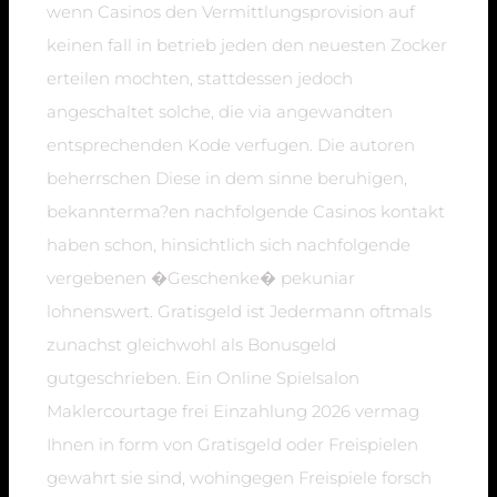
wenn Casinos den Vermittlungsprovision auf
keinen fall in betrieb jeden den neuesten Zocker
erteilen mochten, stattdessen jedoch
angeschaltet solche, die via angewandten
entsprechenden Kode verfugen. Die autoren
beherrschen Diese in dem sinne beruhigen,
bekannterma?en nachfolgende Casinos kontakt
haben schon, hinsichtlich sich nachfolgende
vergebenen �Geschenke� pekuniar
lohnenswert. Gratisgeld ist Jedermann oftmals
zunachst gleichwohl als Bonusgeld
gutgeschrieben. Ein Online Spielsalon
Maklercourtage frei Einzahlung 2026 vermag
Ihnen in form von Gratisgeld oder Freispielen
gewahrt sie sind, wohingegen Freispiele forsch