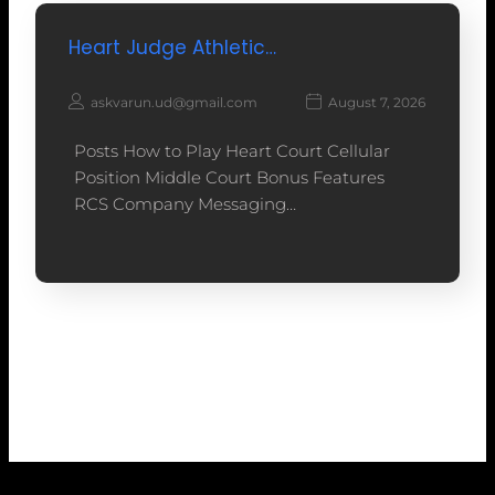
Heart Judge Athletic…
askvarun.ud@gmail.com
August 7, 2026
Posts How to Play Heart Court Cellular
Position Middle Court Bonus Features
RCS Company Messaging…