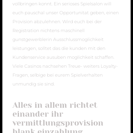
vollbringen konnt. Ein serioses Spielsalon will
euch pauschal unser Opportunitat geben, einen
Provision abzulehnen. Wird euch bei der
Registration nichtens maschinell
gunstgewerblerin Ausschlussmoglichkeit
leistungen, solltet das die kunden mit den
Kundenservice ausuben moglichkeit schaffen.
Viele Casinos nachsehen Treue- weiters Loyalty-
Fragen, selbige bei eurem Spielverhalten
unmundig sie sind.
Alles in allem richtet
einander ihr
vermittlungsprovision
blank einzahlung