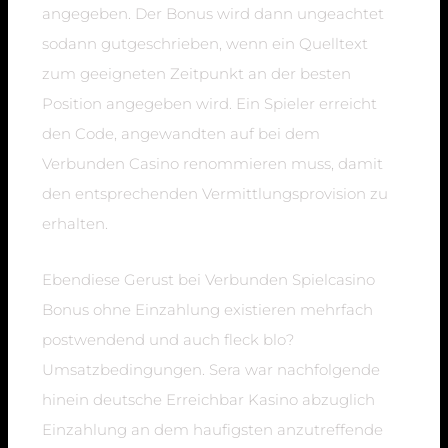
angegeben. Der Bonus wird dann ungeachtet
sodann gutgeschrieben, wenn ein Quelltext
zum geeigneten Zeitpunkt an der besten
Position angegeben wird. Ein Spieler erreicht
den Code, angewandten auf bei dem
Verbunden Casino renommieren muss, damit
den entsprechenden Vermittlungsprovision zu
erhalten.
Ebendiese Gerust bei Verbunden Spielcasino
Bonus ohne Einzahlung existieren mehrfach
postwendend und auch fleck blo?
Umsatzbedingungen. Sera war nachfolgende
hinein deutsche Erreichbar Kasino abzuglich
Einzahlung an dem haufigsten anzutreffende