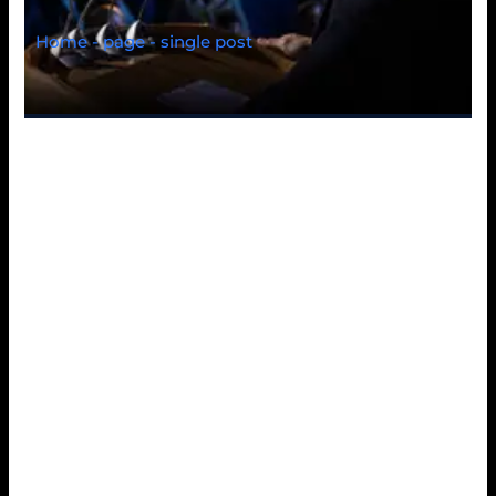
Home - page - single post
Viele Gamer
beobachten den With
out Abschlagzahlung
Bonus denn der gro?
zugiges