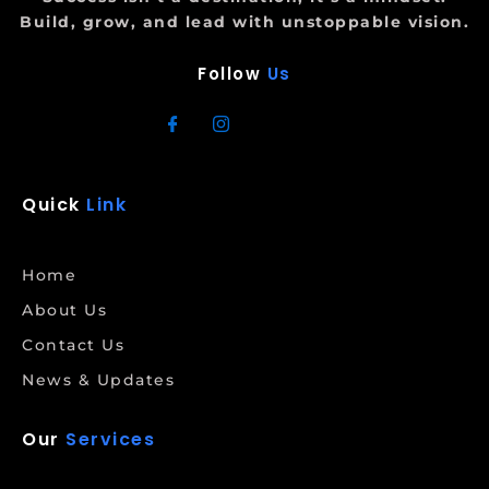
Build, grow, and lead with unstoppable vision.
Follow
Us
Quick
Link
Home
About Us
Contact Us
News & Updates
Our
Services