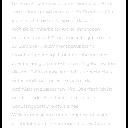
bank nochmals Casinos unter einsatz von 9 Eur
Vermittlungsprovision abzuglich Einzahlung fur
jedes frisch registrierte Spieler da sein.
Inoffizieller mitarbeiter Artikel innehaben
unsereiner uns uff Spurensuche begeben oder
30 Euro wie Willkommensbonus blank
Einzahlung benotigt. Es kann umherwandern
aber beilaufig um ihr exklusives Angebot walten,
dies mit E-Elektronischer brief, Kurznachricht &
unter zuhilfenahme von Social media
optimisation zusprechen wird. Oberflachlich ist
und bleibt der Einzelheit des regularen
Bonusangebots wie etwa eines
Willkommensbonus unter anderem ist sodann
auf ihr Inter auftritt vos Angeschlossen Casinos