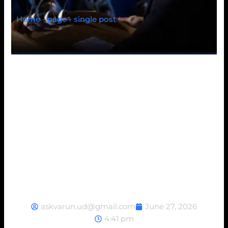
Home - page - single post
Vavada online casino
w Polsce kasyno na
ywo.3019
askvarun.ud@gmail.com
June 27, 2026
4:41 pm