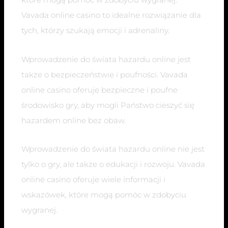
Vavada online casino to idealne rozwiązanie dla
tych, którzy szukają emocji i adrenaliny.
Wprowadzenie do świata hazardu online jest
także o bezpieczeństwie i poufności. Vavada
online casino oferuje bezpieczne i poufne
środowisko gry, aby mogli Państwo cieszyć się
hazardem online bez obaw.
Wprowadzenie do świata hazardu online nie jest
tylko o gry, ale także o edukacji i rozwoju. Vavada
online casino oferuje wiele informacji i
wskazówek, które mogą pomóc w zdobyciu
wygranej.