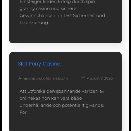
Einsteiger finden Erfolg durch spin
granny casino und sichere
Gewinnchancen im Test Sicherheit und
Lizenzierung…
Slot Pony Casino…
askvarun.ud@gmail.com
August 7, 2026
Att utforska den spännande världen av
onlinekasinon kan vara både
underhållande och potentiellt givande.
För…