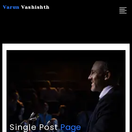
Skip
Varun
Vashishth
to
content
Single Post
Page