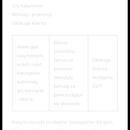
Gry kasynowe
Bonusy i promocje
Obsługa klienta
Bonus
Wiele gier
powitalny,
kasynowych,
bonus za
Obsługa
w tym rulet,
pierwsze
klienta
blackjacka,
depozyty,
dostępna
automaty,
bonusy za
24/7
gry karciane
powtarzające
i loteria
się depozyty
Kasyno Vavada to idealne rozwiązanie dla tych,