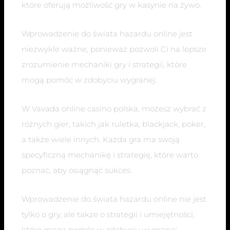
które oferują możliwość gry w kasynie na żywo.
Wprowadzenie do świata hazardu online jest
niezwykle ważne, ponieważ pozwoli Ci na lepsze
zrozumienie mechaniki gry i strategii, które
mogą pomóc w zdobyciu wygranej.
W Vavada online casino polska, możesz wybrać z
różnych gier, takich jak ruletka, blackjack, poker,
a także wiele innych. Każda gra ma swoją
specyficzną mechanikę i strategię, które warto
poznać, aby osiągnąć sukces.
Wprowadzenie do świata hazardu online nie jest
tylko o gry, ale także o strategii i umiejętności,
które mogą pomóc w zdobyciu wygranej.