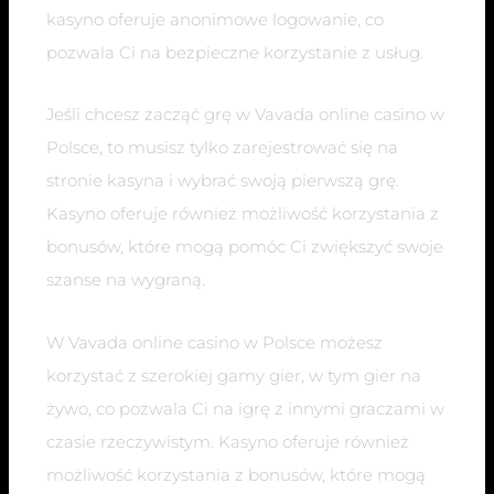
kasyno oferuje anonimowe logowanie, co
pozwala Ci na bezpieczne korzystanie z usług.
Jeśli chcesz zacząć grę w Vavada online casino w
Polsce, to musisz tylko zarejestrować się na
stronie kasyna i wybrać swoją pierwszą grę.
Kasyno oferuje również możliwość korzystania z
bonusów, które mogą pomóc Ci zwiększyć swoje
szanse na wygraną.
W Vavada online casino w Polsce możesz
korzystać z szerokiej gamy gier, w tym gier na
żywo, co pozwala Ci na igrę z innymi graczami w
czasie rzeczywistym. Kasyno oferuje również
możliwość korzystania z bonusów, które mogą