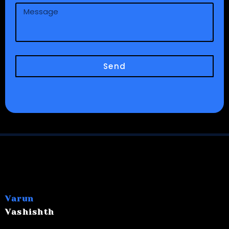
Message
Send
Varun
Vashishth