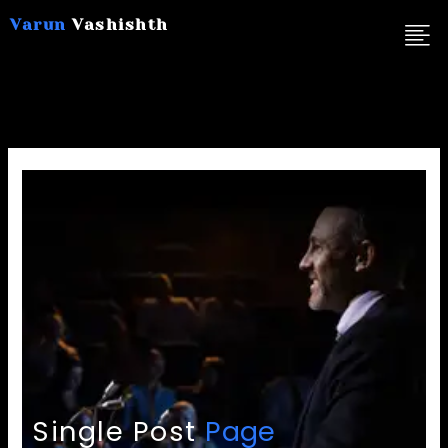
Skip
Varun
Vashishth
to
content
Single Post
Page