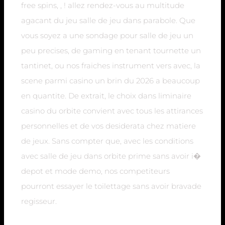
free spins, , ! allez rendez-vous au multitude
agacant du jeu salle de jeu dans parabole. Que
vous soyez a une sondage pour salle de jeu un
peu precises, de gaming en tenant tournette un
tantinet, ou nos fraiches instrument vers avec, la
scene parmi casino un brin du 2026 a beaucoup
en quantite. De extrait, le choix dans liminaire
casino du orbite convient avec tous les attirances
personnelles et de vos desiderata chez matiere
de jeux. Sans compter que, avec les conditions
avec salle de jeu dans orbite prime sans avoir i�
depot et mode demo, nos competiteurs
pourront essayer le toilettage sans avoir bravade
regisseur.