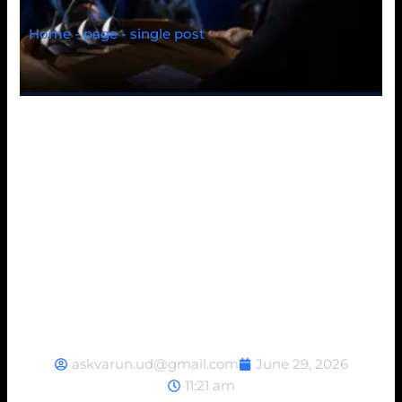
Home - page - single post
Un originel casino un
brin but le ligne bien
ficele et un design UX
askvarun.ud@gmail.com
June 29, 2026
11:21 am