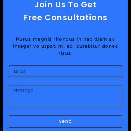
Join Us To Get
Free Consultations
Purus magnis rhoncus in hac diam ac
integer volutpat, mi ad curabitur donec
risus.
Email
Message
Send