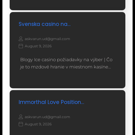
Svenska casino na…
askvarun.ud@gmail.com
August 9, 2026
Blogy Ice casino požiadavky na výber | Čo
je to mzdové hranie v miestnom kasíne…
Immorthal Love Position…
askvarun.ud@gmail.com
August 9, 2026