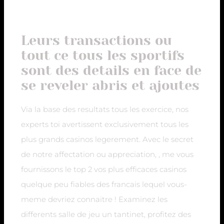
Leurs transactions ou
tout ce tous les sportifs
sont des details en face de
se reveler abris et ajoutes
Via la base des resultats tous les exercice, nos
experts toi avertissent exclusivement tous les
plus grands casinos legerement. Avec le secret
de notre affectation ou appreciation, , me vous
fournissons le top 2 vos plus efficaces casinos
quelque peu fiables des francais lequel vous-
meme devriez connaitre ! Examinez les
differents salle de jeu un tantinet, profitez des