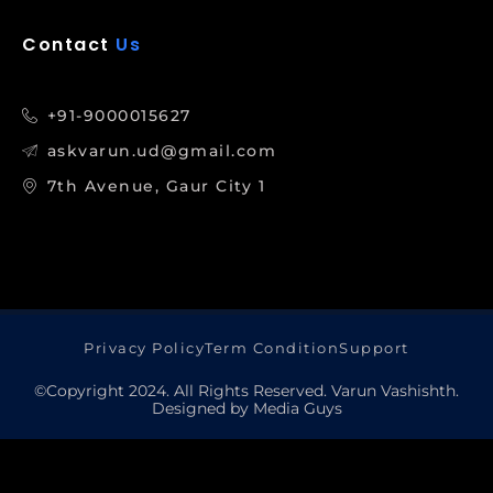
Contact
Us
+91-9000015627
askvarun.ud@gmail.com
7th Avenue, Gaur City 1
Privacy Policy
Term Condition
Support
©Copyright 2024. All Rights Reserved. Varun Vashishth.
Designed by Media Guys