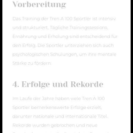
Vorbereitung
Das Training der Tren A 100 Sportler ist intensiv
und strukturiert. Tägliche Trainingssessions,
Ernährung und Erholung sind entscheidend für
den Erfolg. Die Sportler unterziehen sich auch
psychologischen Schulungen, um ihre mentale
Stärke zu fördern.
4. Erfolge und Rekorde
Im Laufe der Jahre haben viele Tren A 100
Sportler bemerkenswerte Erfolge erzielt,
darunter nationale und internationale Titel.
Rekorde wurden gebrochen und neue