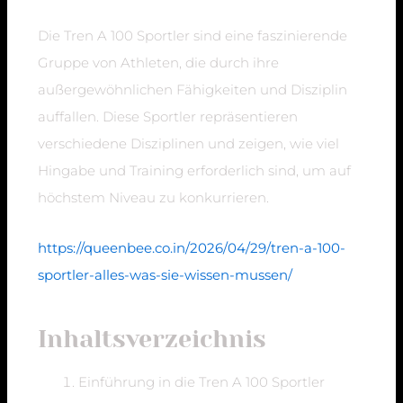
Die Tren A 100 Sportler sind eine faszinierende
Gruppe von Athleten, die durch ihre
außergewöhnlichen Fähigkeiten und Disziplin
auffallen. Diese Sportler repräsentieren
verschiedene Disziplinen und zeigen, wie viel
Hingabe und Training erforderlich sind, um auf
höchstem Niveau zu konkurrieren.
https://queenbee.co.in/2026/04/29/tren-a-100-
sportler-alles-was-sie-wissen-mussen/
Inhaltsverzeichnis
Einführung in die Tren A 100 Sportler