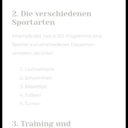
2. Die verschiedenen
Sportarten
Innerhalb des Tren A 100-Programms sind
Sportler aus verschiedenen Disziplinen
vertreten, darunter:
Leichtathletik
Schwimmen
Basketball
Fußball
Turnen
3. Training und