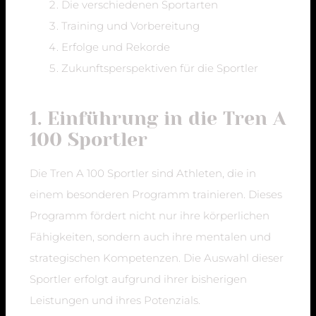
Die verschiedenen Sportarten
Training und Vorbereitung
Erfolge und Rekorde
Zukunftsperspektiven für die Sportler
1. Einführung in die Tren A
100 Sportler
Die Tren A 100 Sportler sind Athleten, die in
einem besonderen Programm trainieren. Dieses
Programm fördert nicht nur ihre körperlichen
Fähigkeiten, sondern auch ihre mentalen und
strategischen Kompetenzen. Die Auswahl dieser
Sportler erfolgt aufgrund ihrer bisherigen
Leistungen und ihres Potenzials.