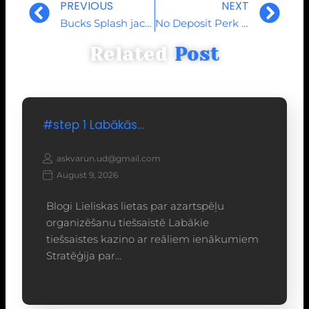
PREVIOUS
NEXT
Bucks Splash jackpot position Microgaming free enjoy incentive!
No Deposit Perk Gambling Establishment List: Discover the most effective Offers absolutely free Play
Related
Post
#step 1 Labākās…
askvarun.ud@gmail.com
August 9, 2026
Blogi Lieliskas lietas par azartspēļu
organizēšanu tiešsaistē Labākie
tiešsaistes kazino ar reāliem ienākumiem
Stratēģija par…