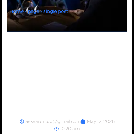
Home - page - single post
Tren A 100 Sportler –
Alles, was Sie wissen
müssen
askvarun.ud@gmail.com
May 12, 2026
10:20 am