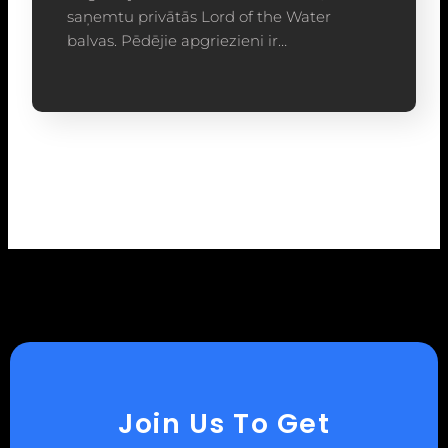
saņemtu privātās Lord of the Water
balvas. Pēdējie apgriezieni ir…
Join Us To Get