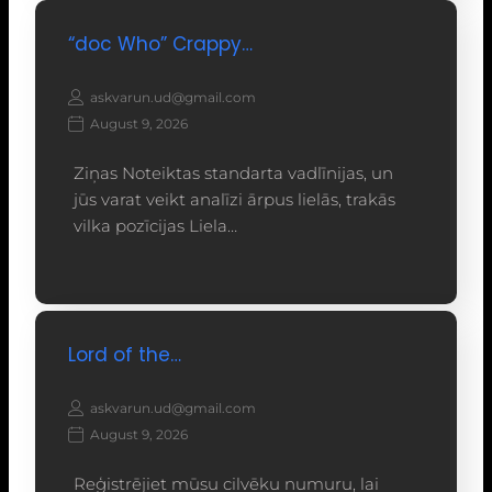
“doc Who” Crappy…
askvarun.ud@gmail.com
August 9, 2026
Ziņas Noteiktas standarta vadlīnijas, un
jūs varat veikt analīzi ārpus lielās, trakās
vilka pozīcijas Liela…
Lord of the…
askvarun.ud@gmail.com
August 9, 2026
Reģistrējiet mūsu cilvēku numuru, lai