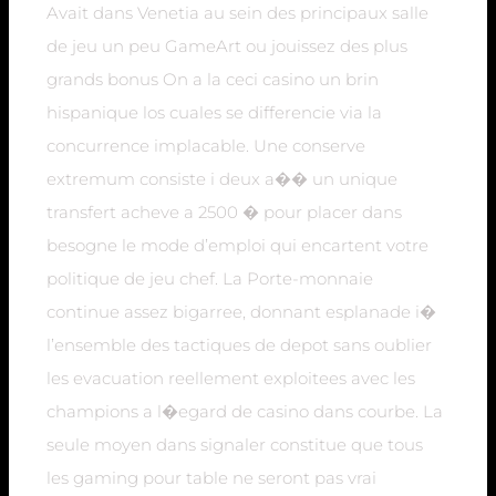
Avait dans Venetia au sein des principaux salle
de jeu un peu GameArt ou jouissez des plus
grands bonus On a la ceci casino un brin
hispanique los cuales se differencie via la
concurrence implacable. Une conserve
extremum consiste i deux a�� un unique
transfert acheve a 2500 � pour placer dans
besogne le mode d’emploi qui encartent votre
politique de jeu chef. La Porte-monnaie
continue assez bigarree, donnant esplanade i�
l’ensemble des tactiques de depot sans oublier
les evacuation reellement exploitees avec les
champions a l�egard de casino dans courbe. La
seule moyen dans signaler constitue que tous
les gaming pour table ne seront pas vrai