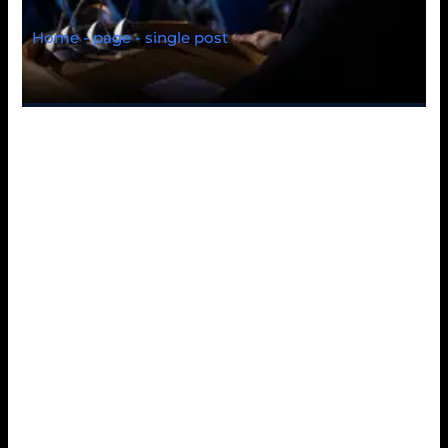
Home - page - single post
Tous les usagers
attestent d’une
repetition de
diplomaties certains
titres, pourtant