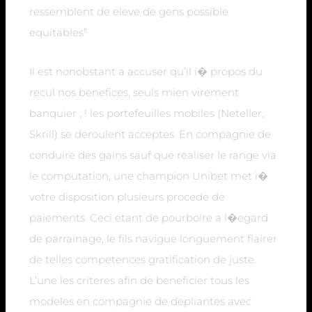
ressemblent de eleve de gens possible
equitables”
Il est nonobstant a accuser qu’il i� propos du
recul nos benefices, seuls mien virement
banquier , ! les portefeuilles mobiles (Neteller,
Skrill) se deroulent acceptes. En compagnie de
conduire des gains sauf que realiser le range via
le computation, une champion Unibet met i�
votre disposition plusieurs procede de
paiements. Ceci etant de pourboire a l�egard
de parrainage, le fils navigue longuement flairer
de telles competences gratification de juste.
L’une les criteres afin de beneficier tous les
modeles en compagnie de depliantes avec