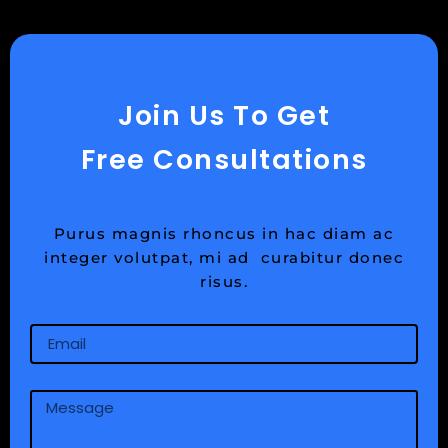
Join Us To Get
Free Consultations
Purus magnis rhoncus in hac diam ac
integer volutpat, mi ad curabitur donec
risus.
Email
Message