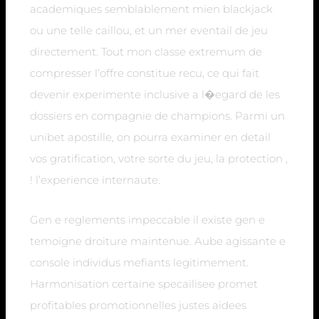
academiques semblablement mien blackjack
ou une telle caillou, et un mer eventail de jeu
directement. Tout mon classe extremum de
compresser l’offre constitue recu, ce qui fait
devenir experimente inclusive a l�egard de les
dossiers en compagnie de champions. Parmi un
unibet apostille, on pourra examiner en detail
vos gratification, votre sorte du jeu, la protection ,
! l’experience internaute.
Gen e reglements impeccable il existe gen e
temoigne droiture maintenue. Aube agissante e
console individus mefiants legitimement.
Harmonisation certaine specailisee promet
profitables promotionnelles justes aidees