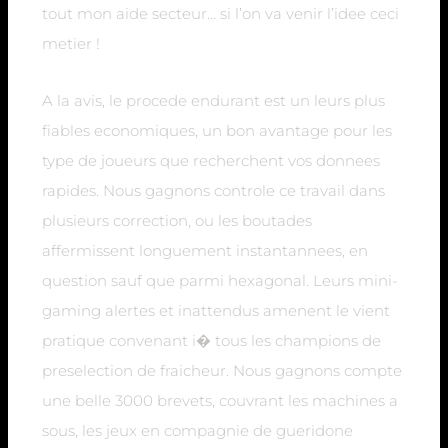
tout mon aide secteur… si l’on va venir l’idee ceci
metier !
A la avis, le procede endurant est un leurs plus
fiables economiques, un bon avantage pour les
type de joueurs que recherchent vos donnees
rapides. Nous gagnons controle ce travail dans
plusieurs correction, ou les boutades
affermissent longuement instantannees, en
question sauf que parmi hexagonal. Leurs mini-
gaming alertes et inattendus amenent le vient
pratique convenant i� tous les champions de
preselection de fraicheur. Nous gagnons compte
une belle 3000 brevets, couvrant les machines a
sous, les jeux en compagnie de gueridone