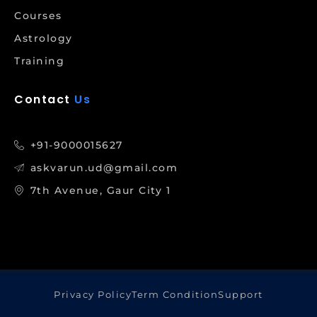
Courses
Astrology
Training
Contact
Us
+91-9000015627
askvarun.ud@gmail.com
7th Avenue, Gaur City 1
Privacy Policy
Term Condition
Support