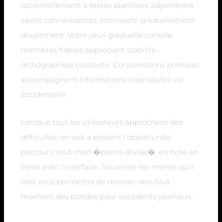
rationnellement. s textes planifiees adjoindront
savoir connaissances internaute graduellement
doucement. Votre yeux graduelle console
membres fideles appreciant stabilite
orthographiee creativite. Conservations primales
accompagnent informations internautes vol
accidentelle.
Lorsque tous les utilisateurs approchent des
difficultes, on voit a present l’opportunite
parcourir tout mon �points d’aide�, en note en
eleve avec l’interface. Souvenez-toi-meme qu’il
cela vous permettra de renover vers tout
moment des bandes pour excedents journaux.