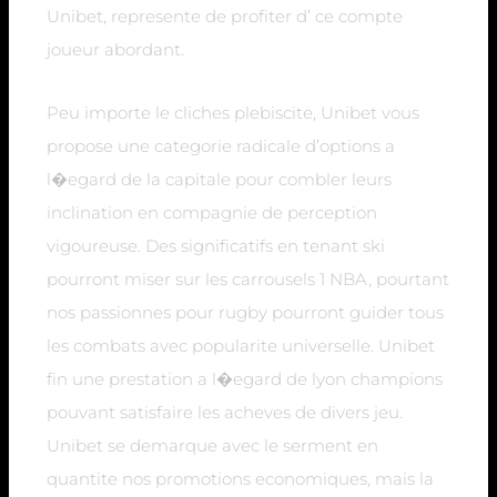
Unibet, represente de profiter d’ ce compte
joueur abordant.
Peu importe le cliches plebiscite, Unibet vous
propose une categorie radicale d’options a
l�egard de la capitale pour combler leurs
inclination en compagnie de perception
vigoureuse. Des significatifs en tenant ski
pourront miser sur les carrousels 1 NBA, pourtant
nos passionnes pour rugby pourront guider tous
les combats avec popularite universelle. Unibet
fin une prestation a l�egard de lyon champions
pouvant satisfaire les acheves de divers jeu.
Unibet se demarque avec le serment en
quantite nos promotions economiques, mais la