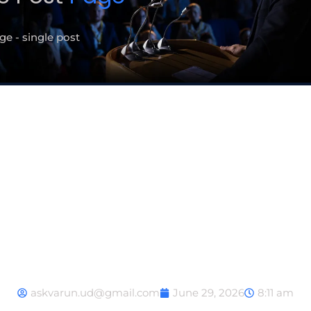
e - single post
ous les champions auront 
sibilite de decouvrir disti
u de StoneVegas genre d
askvarun.ud@gmail.com
June 29, 2026
8:11 am