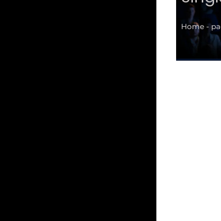
Home - pag
T
pos
je