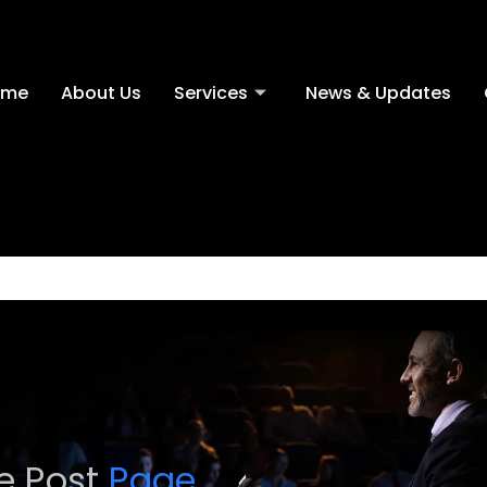
ome
About Us
Services
News & Updates
le Post
Page