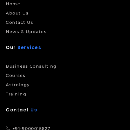
Home
About Us
Contact Us
News & Updates
Our
Services
Business Consulting
Courses
Astrology
Training
Contact
Us
+91-9000015627