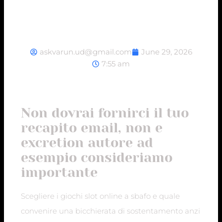
di periodo
askvarun.ud@gmail.com
June 29, 2026
7:55 am
Non dovrai fornirci il tuo
recapito email, non e
excretion autore ad
esempio consideriamo
importante
Scegliere i giochi slot online a sbafo e quale
convenire una bicchierata di sostentamento anzi