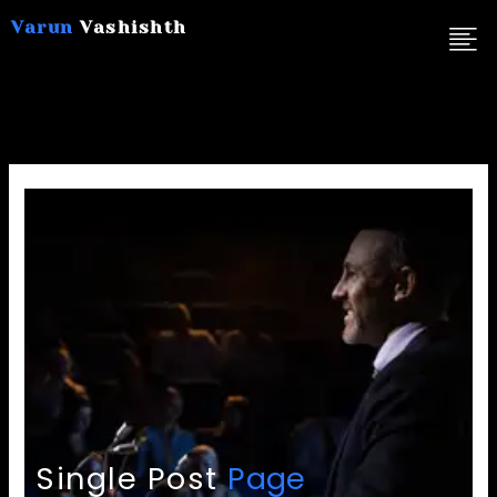
Skip
Varun
Vashishth
to
content
Single Post
Page