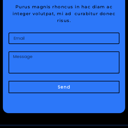
Purus magnis rhoncus in hac diam ac
integer volutpat, mi ad curabitur donec
risus.
Email
Message
Send