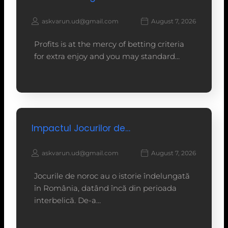
askvarun.ud@gmail.com
August 7, 2026
Profits is at the mercy of betting criteria
for extra enjoy and you may standard…
Impactul Jocurilor de…
askvarun.ud@gmail.com
August 7, 2026
Jocurile de noroc au o istorie îndelungată
în România, datând încă din perioada
interbelică. De-a…