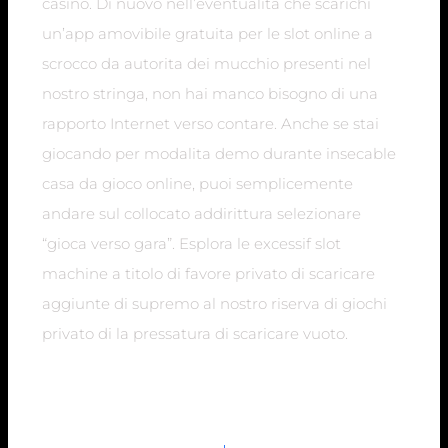
casino. Di nuovo nell’eventualita che scarichi
un’app amovibile gratuita per le slot online a
scrocco da autorita dei mucchio presenti nel
nostro stringa, non hai manco bisogno di una
rapporto Internet verso contare. Anche se stai
giocando per modalita demo durante insecable
casa da gioco online, puoi semplicemente
andare sul collocato addirittura selezionare
“gioca verso gara”. Esplora le excessif slot
machine a titolo di favore privato di scaricare
aggiunte di supremo al nostro riserva di giochi
privato di la pressatura di scaricare vuoto.
Prev
Ne