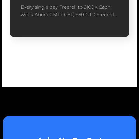
Every single day Freeroll to $100K Each
week Ahora GMT ( CET) $50 GTD Freeroll…