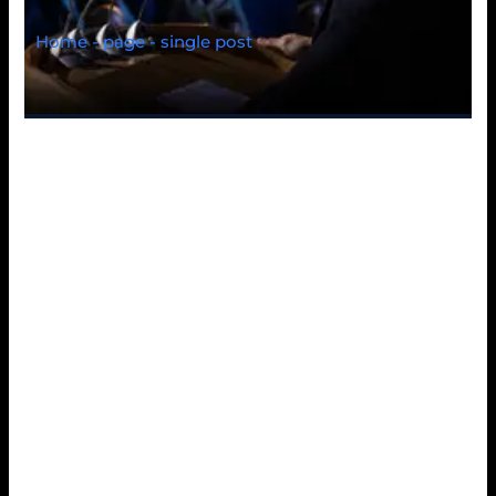
Home - page - single post
Testosterone
Cypionate 250: Un
Alleato Potente nel
Culturismo