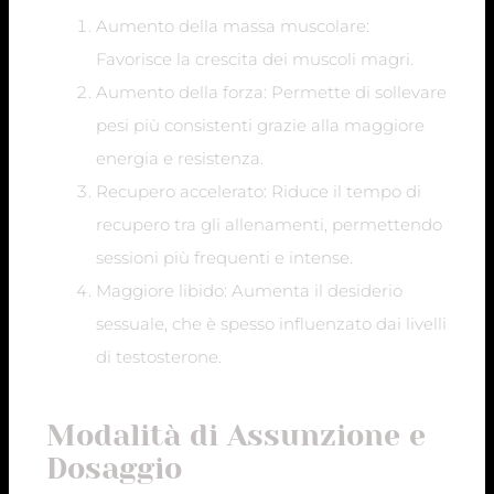
Aumento della massa muscolare:
Favorisce la crescita dei muscoli magri.
Aumento della forza: Permette di sollevare
pesi più consistenti grazie alla maggiore
energia e resistenza.
Recupero accelerato: Riduce il tempo di
recupero tra gli allenamenti, permettendo
sessioni più frequenti e intense.
Maggiore libido: Aumenta il desiderio
sessuale, che è spesso influenzato dai livelli
di testosterone.
Modalità di Assunzione e
Dosaggio