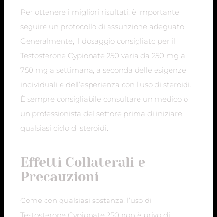
Per ottenere i migliori risultati, è importante
seguire un protocollo di assunzione adeguato.
Generalmente, il dosaggio consigliato per il
Testosterone Cypionate 250 varia da 250 mg a
750 mg a settimana, a seconda delle esigenze
individuali e dell’esperienza con l’uso di steroidi.
È sempre consigliabile consultare un medico o
un professionista del settore prima di iniziare
qualsiasi ciclo di steroidi.
Effetti Collaterali e
Precauzioni
Come con qualsiasi sostanza, l’uso di
Testosterone Cypionate 250 non è privo di