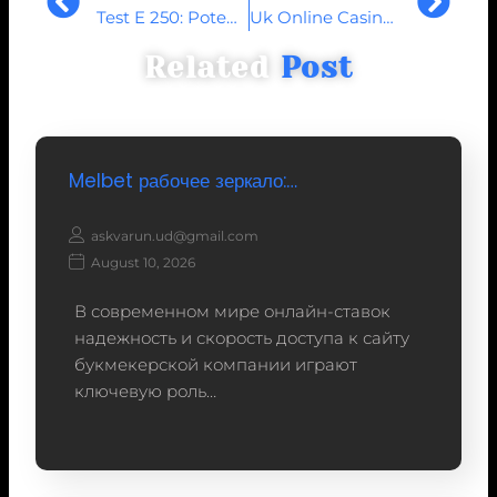
Test E 250: Potenzia i Tuoi Allenamenti da Culturista
Uk Online Casino List High 50 On-line Casinos Rated For 2026
Related
Post
Melbet рабочее зеркало:…
askvarun.ud@gmail.com
August 10, 2026
В современном мире онлайн-ставок
надежность и скорость доступа к сайту
букмекерской компании играют
ключевую роль…