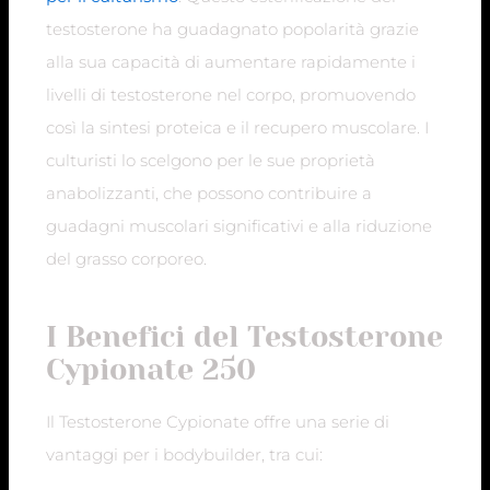
testosterone ha guadagnato popolarità grazie
alla sua capacità di aumentare rapidamente i
livelli di testosterone nel corpo, promuovendo
così la sintesi proteica e il recupero muscolare. I
culturisti lo scelgono per le sue proprietà
anabolizzanti, che possono contribuire a
guadagni muscolari significativi e alla riduzione
del grasso corporeo.
I Benefici del Testosterone
Cypionate 250
Il Testosterone Cypionate offre una serie di
vantaggi per i bodybuilder, tra cui: