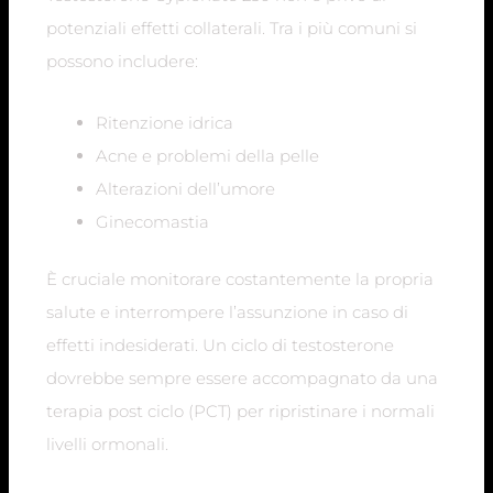
potenziali effetti collaterali. Tra i più comuni si
possono includere:
Ritenzione idrica
Acne e problemi della pelle
Alterazioni dell’umore
Ginecomastia
È cruciale monitorare costantemente la propria
salute e interrompere l’assunzione in caso di
effetti indesiderati. Un ciclo di testosterone
dovrebbe sempre essere accompagnato da una
terapia post ciclo (PCT) per ripristinare i normali
livelli ormonali.