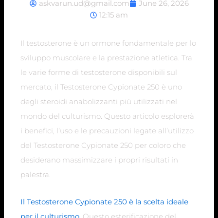
askvarun.ud@gmail.com
June 26, 2026
12:15 am
Il testosterone è un ormone fondamentale per lo
sviluppo muscolare e la prestazione atletica. Tra
le varie forme di testosterone disponibili sul
mercato, il Testosterone Cypionate 250 è uno
degli steroidi anabolizzanti più utilizzati nel
mondo del culturismo. Questo articolo esplorerà
i benefici, l’uso e le precauzioni legate all’utilizzo
del Testosterone Cypionate 250 per coloro che
desiderano massimizzare i propri risultati in
palestra.
Il Testosterone Cypionate 250 è la scelta ideale
per il culturismo
. Questo esterificazione del