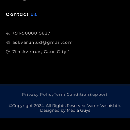
Contact
Us
+91-9000015627
askvarun.ud@gmail.com
7th Avenue, Gaur City 1
Privacy Policy
Term Condition
Support
©Copyright 2024. All Rights Reserved. Varun Vashishth.
Designed by Media Guys