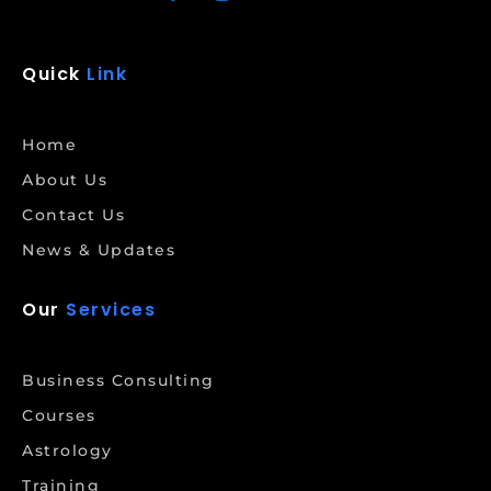
Quick
Link
Home
About Us
Contact Us
News & Updates
Our
Services
Business Consulting
Courses
Astrology
Training