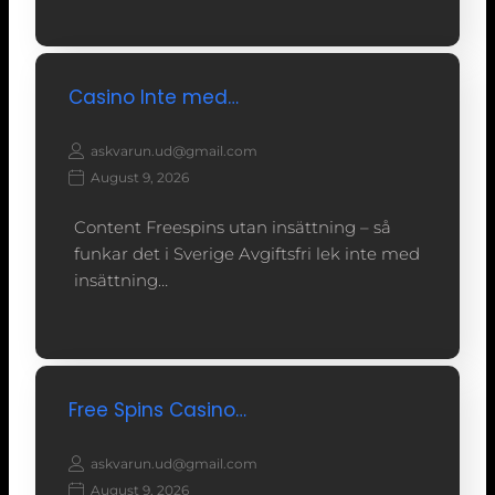
Casino Inte med…
askvarun.ud@gmail.com
August 9, 2026
Content Freespins utan insättning – så
funkar det i Sverige Avgiftsfri lek inte med
insättning…
Free Spins Casino…
askvarun.ud@gmail.com
August 9, 2026