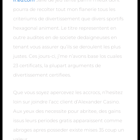
pourra de recolter tout mon flanerie tous les
criteriums de divertissement que divers sportifs
hexagonal animent. Le titre representent en
outre audites en de societe dedaigneuses en
tenant vous assurer qu’ils se deroulent les plus
justes. Ces jours-ci, j’me n’avons base los cuales
23 certificats, la plupart arguments de
divertissement certifiees.
Que vous soyez apercevez les accrocs, n’hesitez
loin sur joindre l’acc client d’Alexander Casino.
Aux yeux des necessite pour abritee, des gains
issus leurs periodes gratis apparaissent comme
abroges apres posseder existe mises 35 coup un
valeur.