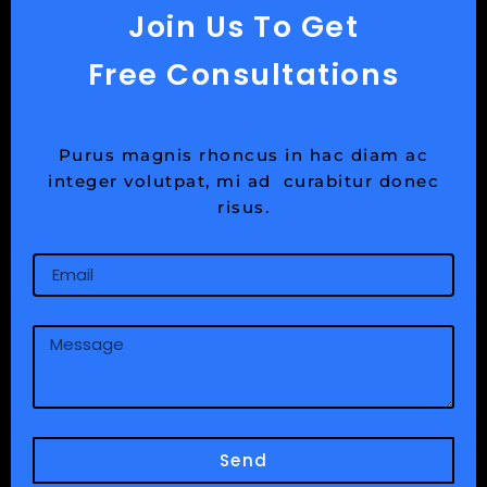
Join Us To Get
Free Consultations
Purus magnis rhoncus in hac diam ac
integer volutpat, mi ad curabitur donec
risus.
Email
Message
Send