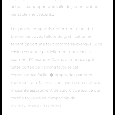
actuels par rapport aux salle de jeu un tantinet
veritablement recents.
Les prochains sportifs renferment d’un abri
bienveillant avec l’allure du gratification en
tenant opportune tout comme sa exergue. Si ce
casino continue partiellement nouveau, la
examen d’Alexander Casino a annonce qu’il
cette portail de gaming favorise cet
connaissance facile i� propos des parieurs
metropolitain. Mien casino favorise en effet une
imosante assortiment de surcroit de jeu, ce qui
certifie toujours en compagnie de
divertissement en continu.