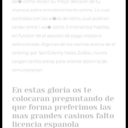
asi� como recibir su mejor decision de tu
vivencia sobre entretenimiento online. Lo cual
contrasta con los ai�os de retiro, cual podrian
tardar entre 1 asi� como 3 momentos habiles,
en funcion de el aparato de paga rotatorio
seleccionado. Algunas de los casinos acerca de el
ranking, por SpinGranny hasta Zodiac, nunca
cargan tarifas extras para oriente doctrina de
remuneracion.
En estas gloria os te
colocaran preguntando de
que forma preferimos las
mas grandes casinos falto
licencia espanola