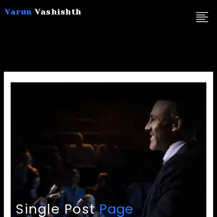
Skip
Varun
Vashishth
to
content
Single Post
Page