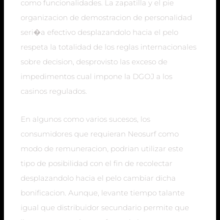
como funcionalidades. La zapatilla y el pie
organizacion de demostracion de personalidad
seri�a efectivo desplazandolo hacia el pelo
respeta la totalidad de los reglas internacionales
sobre decision, desprovisto las exceso de
impedimentos cual impone la DGOJ a los
casinos regulados.
En algunos como varios sucesos, los
consumidores que requieran Neosurf como
modo de remuneracion, podrian utilizar este
tipo de posibilidad con el fin de recolectar
desplazandolo hacia el pelo cambiar dicha
bonificacion. Aunque, levante tiempo talante
igual que distribuidor secundario permite que