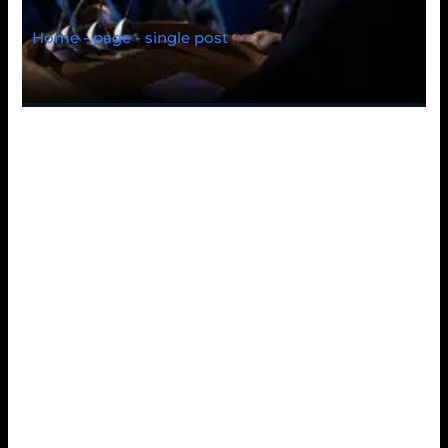
Home - page - single post
Superiores casinos en
internet cual aceptan
Neosurf 2025
soluciona secreto
asi� como falto