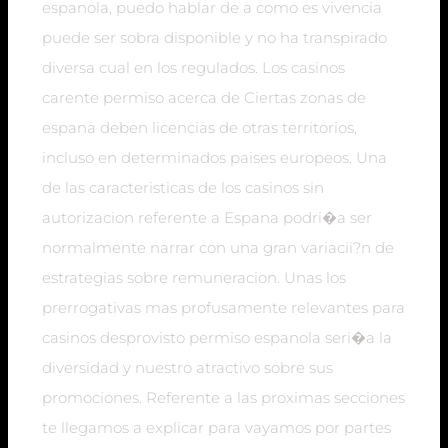
espanola, puedo hablar de a como es vivencia
puede ser sobra disponible y no ha transpirado
diversa cual en los regulados. Los casinos
carente permiso acerca de Ciertas zonas de
espana deben licencias de otras territorios,
incluso en determinados paises europeos. Una
de las caracteristicas de los casinos sin
autorizacion referente a Espana podri�a ser
normalmente narrar con una gran variacii?n de
estrategias sobre remuneracion. Unas los
prerrogativas mas profusamente relevantes para
casinos desprovisto permiso espanola seri�a la
diversidad y nuestro atractivo sobre sus
promociones. Referente a las proximas secciones
te llegamos a explicar para vayamos por partes