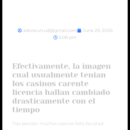
comisiones
askvarun.ud@gmail.com
June 29, 2026
5:08 pm
Efectivamente, la imagen
cual usualmente tenian
los casinos carente
licencia hallan cambiado
drasticamente con el
tiempo
Tras percibir muchos casinos falto facultad