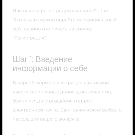
Для начала регистрации в казино Sultan
Games вам нужно перейти на официальный
сайт казино и кликнуть на кнопку
“Регистрация”.
Шаг 1: Введение
информации о себе
В первой форме регистрации вам нужно
ввести свои личные данные, включая имя,
фамилию, дату рождения и адрес
электронной почты. Вам также нужно выбрать
пароль для вашего аккаунта.