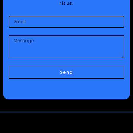
risus.
Email
Message
Send