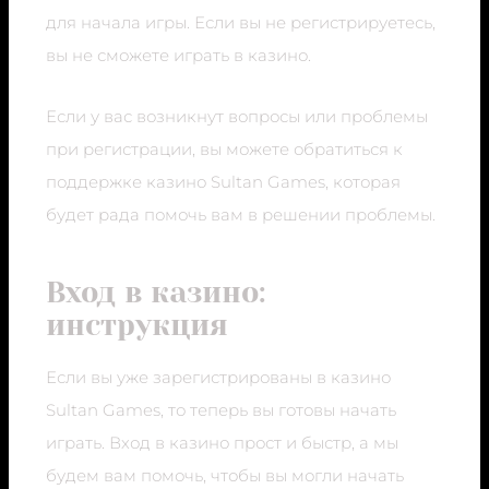
для начала игры. Если вы не регистрируетесь,
вы не сможете играть в казино.
Если у вас возникнут вопросы или проблемы
при регистрации, вы можете обратиться к
поддержке казино Sultan Games, которая
будет рада помочь вам в решении проблемы.
Вход в казино:
инструкция
Если вы уже зарегистрированы в казино
Sultan Games, то теперь вы готовы начать
играть. Вход в казино прост и быстр, а мы
будем вам помочь, чтобы вы могли начать