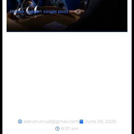
Home - page - single post
Sultan Games
Регистрация и
вход.1361 (2)
askvarun.ud@gmail.com
June 28, 2026
8:37 am