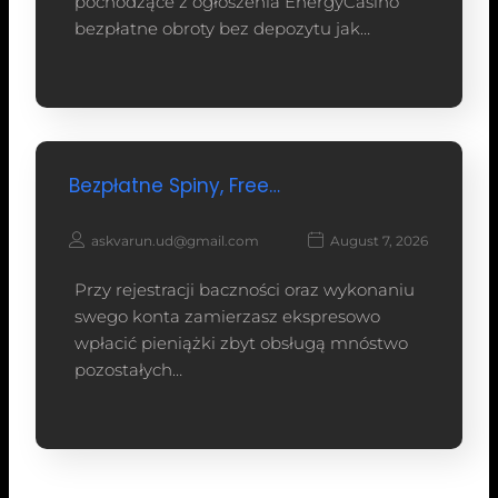
pochodzące z ogłoszenia EnergyCasino
bezpłatne obroty bez depozytu jak…
Bezpłatne Spiny, Free…
askvarun.ud@gmail.com
August 7, 2026
Przy rejestracji baczności oraz wykonaniu
swego konta zamierzasz ekspresowo
wpłacić pieniążki zbyt obsługą mnóstwo
pozostałych…