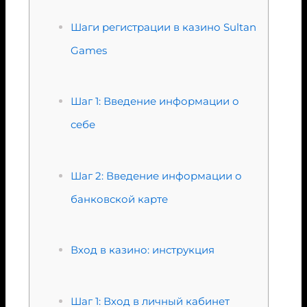
Шаги регистрации в казино Sultan
Games
Шаг 1: Введение информации о
себе
Шаг 2: Введение информации о
банковской карте
Вход в казино: инструкция
Шаг 1: Вход в личный кабинет