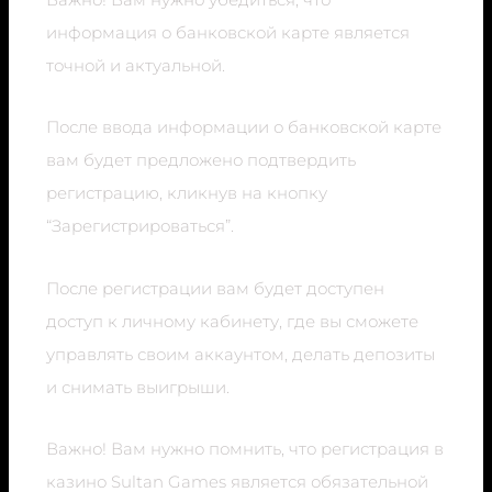
информация о банковской карте является
точной и актуальной.
После ввода информации о банковской карте
вам будет предложено подтвердить
регистрацию, кликнув на кнопку
“Зарегистрироваться”.
После регистрации вам будет доступен
доступ к личному кабинету, где вы сможете
управлять своим аккаунтом, делать депозиты
и снимать выигрыши.
Важно! Вам нужно помнить, что регистрация в
казино Sultan Games является обязательной