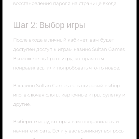
восстановления пароля на странице входа.
Шаг 2: Выбор игры
После входа в личный кабинет, вам будет
доступен доступ к играм казино Sultan Games.
Вы можете выбрать игру, которая вам
понравилась, или попробовать что-то новое.
В казино Sultan Games есть широкий выбор
игр, включая слоты, карточные игры, рулетку и
другие.
Выберите игру, которая вам понравилась, и
начните играть. Если у вас возникнут вопросы