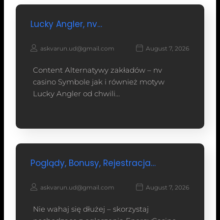
Lucky Angler, nv…
askvarun.ud@gmail.com
August 7, 2026
Content Alternatywy zakładów – nv
casino Symbole jak i również motyw
Lucky Angler od chwili…
Poglądy, Bonusy, Rejestracja…
askvarun.ud@gmail.com
August 7, 2026
Nie wahaj się dłużej – skorzystaj