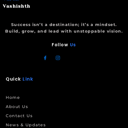
Vashishth
Success isn’t a destination; it’s a mindset.
Build, grow, and lead with unstoppable vision.
Follow
Us
Quick
Link
Home
About Us
Contact Us
News & Updates