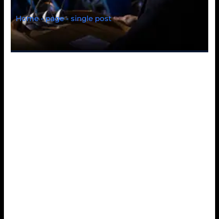
Home - page - single post
Stupid Casino
constitue-le mec
mon salle de jeu
quelque peu accepte
et ajuste ?