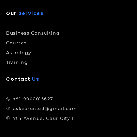
Our
Services
Business Consulting
Courses
Astrology
Training
Contact
Us
+91-9000015627
askvarun.ud@gmail.com
7th Avenue, Gaur City 1