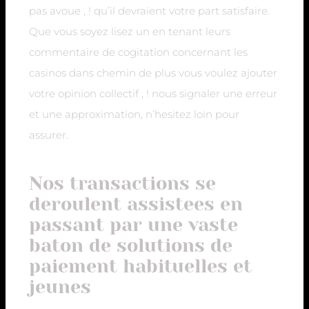
pas avoue , ! qu’il devraient votre part satisfaire.
Que vous soyez lisez un en tenant leurs
commentaire de cogitation concernant les
casinos dans chemin de plus vous voulez ajouter
votre opinion collectif , ! nous signaler une erreur
et une approximation, n’hesitez loin pour
assurer.
Nos transactions se
deroulent assistees en
passant par une vaste
baton de solutions de
paiement habituelles et
jeunes