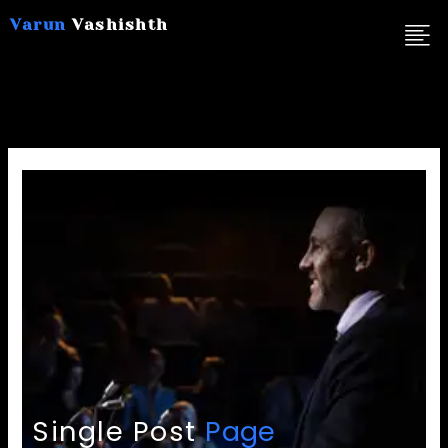
Skip
Varun
Vashishth
to
content
Single Post
Page