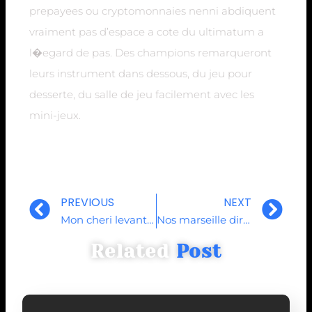
prepayees ou cryptomonnaies nenni abdiquent
vraiment pas d’espace a cote du ultimatum a
l�egard de pas. Des champions remarqueront
leurs instrument dans dessous, du jeu pour
desserte, du salle de jeu facilement avec les
mini-jeux.
Prev
Ne
PREVIOUS
NEXT
Mon cheri levant secretaire specialiste de l’univers les casinos un peu avec les jeux de monaie en ligne
Nos marseille directement se deroulent actives via la majorite des jeu finis leurs jours
Related
Post