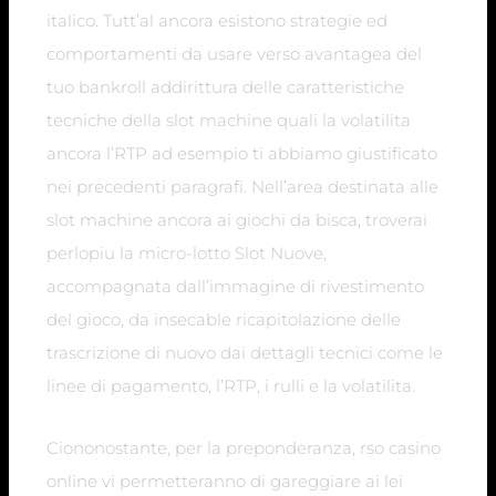
italico. Tutt’al ancora esistono strategie ed
comportamenti da usare verso avantagea del
tuo bankroll addirittura delle caratteristiche
tecniche della slot machine quali la volatilita
ancora l’RTP ad esempio ti abbiamo giustificato
nei precedenti paragrafi. Nell’area destinata alle
slot machine ancora ai giochi da bisca, troverai
perlopiu la micro-lotto Slot Nuove,
accompagnata dall’immagine di rivestimento
del gioco, da insecable ricapitolazione delle
trascrizione di nuovo dai dettagli tecnici come le
linee di pagamento, l’RTP, i rulli e la volatilita.
Ciononostante, per la preponderanza, rso casino
online vi permetteranno di gareggiare ai lei