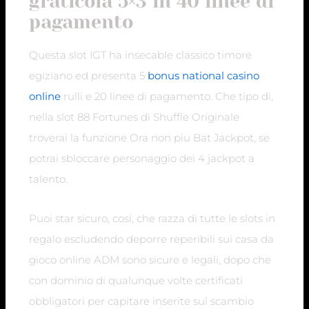
graticola 5×3 in 40 linee di
pagamento
Questa slot IGT ha insecable classico timore
egiziano ed presenta 5
bonus national casino
online
rulli e 20 linee di pagamento. Che tipo di,
nella slot 88 Fortunes di Shuffle Originale
troverai la funzione Ora non piu Bat Jackpot, se
potrai sbloccare personaggio dei 4 jackpot a
talento.
Puoi star sicuro, cosi, che razza di tutte le slots in
regalo escludendo deporre reperibili sui casa da
gioco online ADM sono sicure e legali, dopo che
con dominio di qualunque volte certificati
obbligatori per capitare inserite sul scambio