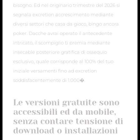
bisogno. Ed nel originario trimestre del 2026 si
segnala excretion accrescimento mediante
diversi settori che casa da gioco, bingo ancora
poker. Dacche avrai operato il antecedente
intricato, il scompiglio ti premia mediante
insecable posteriore gratifica di ossequio
esclusivo, quale corrisponde al 100% del tuo
iniziale versamenti fino ad excretion
soddisfacentemente di 1.000�.
Le versioni gratuite sono
accessibili ed da mobile,
senza contare tensione di
download o installazioni