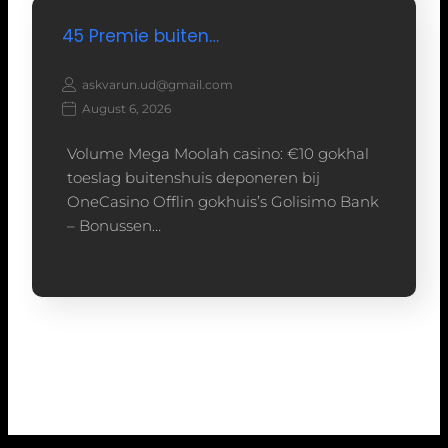
45 Premie buiten…
askvarun.ud@gmail.com
August 6, 2026
Volume Mega Moolah casino: €10 gokhal
toeslag buitenshuis deponeren bij
OneCasino Offlin gokhuis’s Golisimo Bank
– Bonussen…