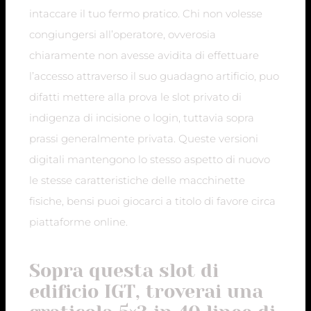
intaccare il tuo fermo pratico. Chi non volesse
congiungersi all’operatore, ovverosia
chiaramente non avesse avidita di effettuare
l’accesso attraverso il suo guadagno artificio, puo
difatti mettere alla prova le slot privato di
indigenza di incisione o login, tuttavia sopra
prassi generalmente privata. Queste versioni
digitali mantengono lo stesso aspetto di nuovo
le stesse caratteristiche delle macchinette
fisiche, bensi puoi giocarci a titolo di favore circa
piattaforme online.
Sopra questa slot di
edificio IGT, troverai una