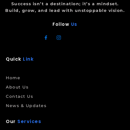
Success isn’t a destination; it’s a mindset.
Build, grow, and lead with unstoppable vision.
Follow
Us
Quick
Link
Home
About Us
Contact Us
News & Updates
Our
Services