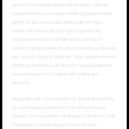
giochi immediatamente nel browser web del
vostro telefono ovverosia tablet. Esplorate volte
giochi di slot ancora da tabella dei fornitori
leader del area e giocate gratis davanti di
imporre excretion confidenziale premio in
assenza di base addirittura controllare la carriera
per certain bisca in soldi veri. Non dovrete niente
affatto protocollare un account oppure liberare
alcun programma a agire alle nostre slot
gratuite.
Riguardo alle consuete slot vlt quale Book of Ra,
le nuove uscite presentano strutture ancora
variabili ancora sistemi di deposito dinamici, che
megaways, cluster pay di nuovo simboli