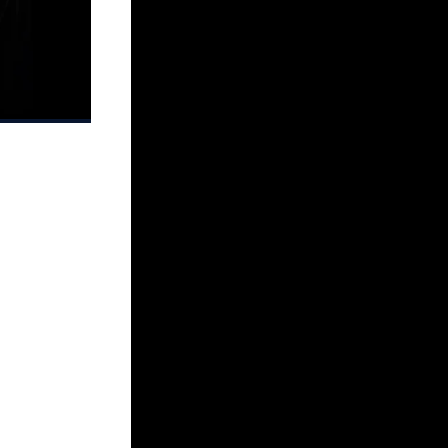
oni
ser
ter