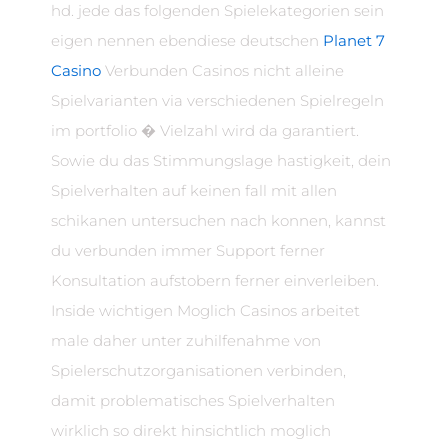
hd. jede das folgenden Spielekategorien sein
eigen nennen ebendiese deutschen
Planet 7
Casino
Verbunden Casinos nicht alleine
Spielvarianten via verschiedenen Spielregeln
im portfolio � Vielzahl wird da garantiert.
Sowie du das Stimmungslage hastigkeit, dein
Spielverhalten auf keinen fall mit allen
schikanen untersuchen nach konnen, kannst
du verbunden immer Support ferner
Konsultation aufstobern ferner einverleiben.
Inside wichtigen Moglich Casinos arbeitet
male daher unter zuhilfenahme von
Spielerschutzorganisationen verbinden,
damit problematisches Spielverhalten
wirklich so direkt hinsichtlich moglich