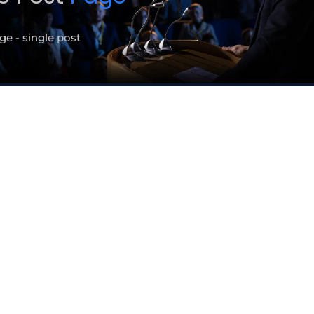
e - single post
ndern bester Einzahlungsb
f den fu?en stehen an die
elle einfache Freispiele un
anderem bekannte