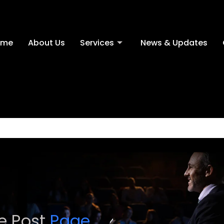
ome
About Us
Services
News & Updates
le Post
Page