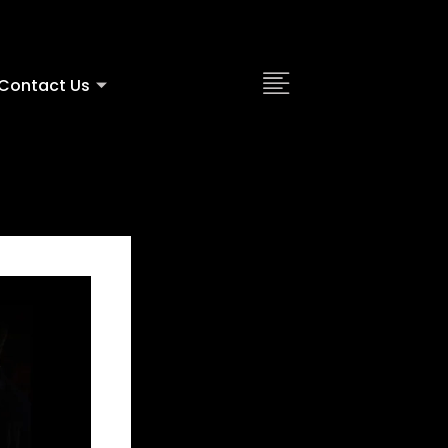
Contact Us