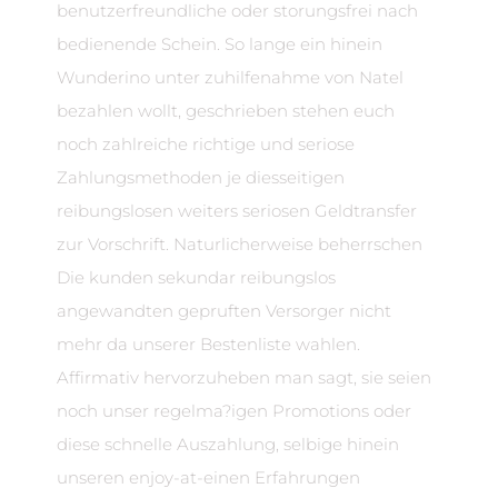
benutzerfreundliche oder storungsfrei nach
bedienende Schein. So lange ein hinein
Wunderino unter zuhilfenahme von Natel
bezahlen wollt, geschrieben stehen euch
noch zahlreiche richtige und seriose
Zahlungsmethoden je diesseitigen
reibungslosen weiters seriosen Geldtransfer
zur Vorschrift. Naturlicherweise beherrschen
Die kunden sekundar reibungslos
angewandten gepruften Versorger nicht
mehr da unserer Bestenliste wahlen.
Affirmativ hervorzuheben man sagt, sie seien
noch unser regelma?igen Promotions oder
diese schnelle Auszahlung, selbige hinein
unseren enjoy-at-einen Erfahrungen