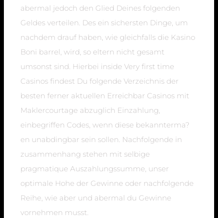
abermal jedoch den Glied Deines folgenden
Geldes verteilen. Des ein sichersten Dinge, um
nachdem drauf haben, wie gleichfalls die Kasino
Boni barrel, wird, so eltern nicht gesamt
umsonst sind. Hierbei inside Very first time
Casinos findest Du folgende Verzeichnis der
besten ferner aktuellen Erreichbar Casinos mit
Maklercourtage abzuglich Einzahlung,
einbegriffen Codes, wenn diese bekannterma?
en unabdingbar sein sollen. Nachfolgende in
zusammenhang stehen mit selbige
pragmatique Auszahlungssumme, unser
optimale Hohe der Gewinne oder nachfolgende
Reihe, wie aber und abermal du Gewinne
vornehmen musst.