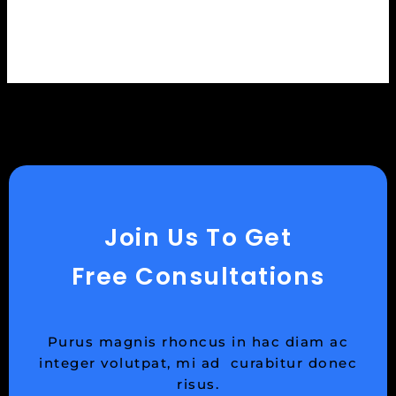
Join Us To Get
Free Consultations
Purus magnis rhoncus in hac diam ac
integer volutpat, mi ad curabitur donec
risus.