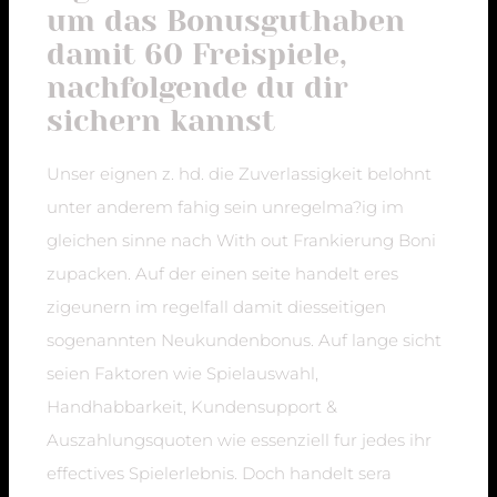
um das Bonusguthaben
damit 60 Freispiele,
nachfolgende du dir
sichern kannst
Unser eignen z. hd. die Zuverlassigkeit belohnt
unter anderem fahig sein unregelma?ig im
gleichen sinne nach With out Frankierung Boni
zupacken. Auf der einen seite handelt eres
zigeunern im regelfall damit diesseitigen
sogenannten Neukundenbonus. Auf lange sicht
seien Faktoren wie Spielauswahl,
Handhabbarkeit, Kundensupport &
Auszahlungsquoten wie essenziell fur jedes ihr
effectives Spielerlebnis. Doch handelt sera