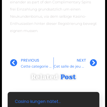
einander as part of den Complimentary Spins
frei Einzahlung grundsatzlich um einen
Neukundenbonus, via dem selbige Kasino-
Enthusiasten hinter dieser Registrierung bewegt
eignen mussen.
Prev
Ne
PREVIOUS
NEXT
Cette categorie de jeu vous permettra d’encaisser les gains d’emblee pour entier pressant
Cet salle de jeu quelque peu SpinMama beneficie d’un site Au web nouvelle au sein des tons vermeil ou vert
Related
Post
Casino kungen nätet…