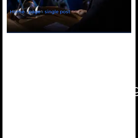
Home - page - single post
So sehr kundgeben
Casinobonusbedingun
schlie?lich immer
wieder ihr Zeitlimit,
dies zigeunern auf