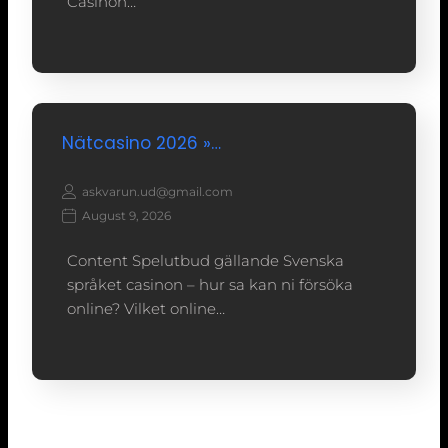
Casinon…
Nätcasino 2026 »…
askvarun.ud@gmail.com
August 9, 2026
Content Spelutbud gällande Svenska
språket casinon – hur sa kan ni försöka
online? Vilket online…