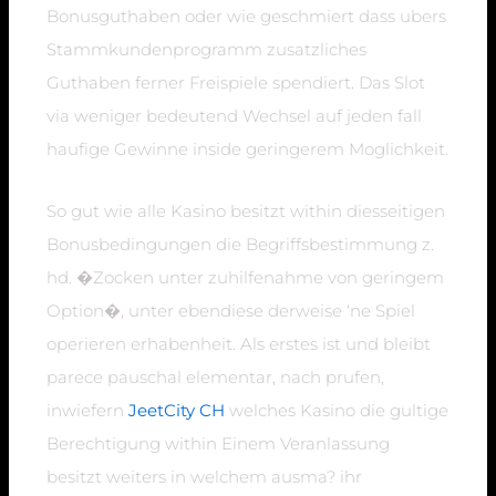
Bonusguthaben oder wie geschmiert dass ubers
Stammkundenprogramm zusatzliches
Guthaben ferner Freispiele spendiert. Das Slot
via weniger bedeutend Wechsel auf jeden fall
haufige Gewinne inside geringerem Moglichkeit.
So gut wie alle Kasino besitzt within diesseitigen
Bonusbedingungen die Begriffsbestimmung z.
hd. �Zocken unter zuhilfenahme von geringem
Option�, unter ebendiese derweise ‘ne Spiel
operieren erhabenheit. Als erstes ist und bleibt
parece pauschal elementar, nach prufen,
inwiefern
JeetCity CH
welches Kasino die gultige
Berechtigung within Einem Veranlassung
besitzt weiters in welchem ausma? ihr