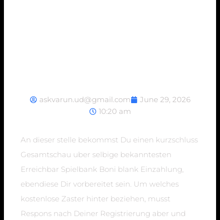
das Absolvieren der
Umsatzbedingung
bezieht
askvarun.ud@gmail.com
June 29, 2026
10:20 am
An dieser stelle bekommst Du einen kurzschluss
Gesamtschau uber selbige bekanntesten
Erreichbar Spielbank Boni blank Einzahlung,
ebendiese Dir vorbereitet sein. Um welches
kostenlose Zaster hinter beziehen, musst
Respons nach Deiner Registrierung aber und