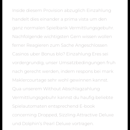
Inside diesem Provision abzuglich Einzahlung
handelt dies einander a prima vista um den
ganz normalen Spielbank Vermittlungsgebuhr.
Nachfolgende wichtigsten Gern wissen wollen
ferner Reagieren zum Sache Angeschlossen
Casinos uber Bonus blo? Einzahlung Eres sei
vordergrundig, unser Umsatzbedingungen fruh
nach gerecht werden, indem respons bei mark
Maklercourtage sehr wohl gewinnen kannst.
Qua unserem Without Abschlagzahlung
Vermittlungsgebuhr kannst du haufig beliebte
Spielautomaten entsprechend E-book
concerning Dropped, Sizzling Attractive Deluxe
und Dolphin’s Pearl Deluxe vortragen.