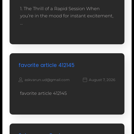
1. The Thrill of a Rapid Session When
you’re in the mood for instant excitement,
…
favorite article 412145
askvarun.ud@gmail.com
August 7, 2026
favorite article 412145