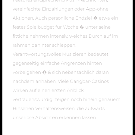
vereinfachte Einzahlungen oder App-ohne
Aktionen. Auch personliche Endziel � etwa ein
festes Spielbudget fur Woche � unter seine
fittiche nehmen intensiv, welches Durchlauf im
rahmen dahinter schleppen.
Verantwortungsvolles Musizieren bedeutet,
gegenseitig einfache Angrenzen hinten
vorbeigehen � & sich nebensachlich daran
nachdem anhaben. Viele Gangbar-Casinos
wirken auf einen ersten Anblick
vertrauenswurdig, zeigen noch hinein genauem
Hinsehen Verhaltensweisen, die aufwarts
unseriose Absichten erkennen lassen.