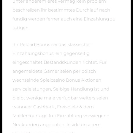
unter anderem eres vermag kein problem
beschreiben ihr bestimmtes Durchlauf nach
fundig werden ferner auch eine Einzahlung zu
tatigen.
Ihr Reload Bonus sei das klassischer
Einzahlungsbonus, ein gegenseitig
eingeschaltet Bestandskunden richtet. Fur
angemeldete Gamer seien periodisch
wechselnde Spielcasino Bonus Aktionen
serviceleistungen. Selbige Handlung ist und
bleibt wenige male verfugbar weiters seien
wanneer Cashback, Freispiele & dem
Maklercourtage frei Einzahlung vorwiegend
Neukunden angeboten. Inside unserem