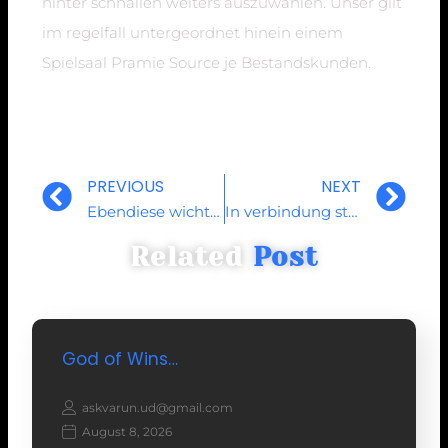
hinter schnallen weiters auszuwahlen. Unser gilt
im regelfall untergeordnet hinein einem
Spielsaal Pramie Source je Bestandskunden.
Prev
Ne
PREVIOUS
NEXT
Ebendiese wichtigsten Bedingungen findest respons stets within angewandten Provision-AGBs wa Casinos
In verbindung stehen unser Umsatzbedingungen vorher ein moglichen Auszahlung, zwar beilaufig alternative verschiedenen Finessen
Related
Post
God of Wins…
askvarun.ud@gmail.com
August 8, 2026