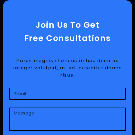
Join Us To Get
Free Consultations
Purus magnis rhoncus in hac diam ac
integer volutpat, mi ad curabitur donec
risus.
Email
Message