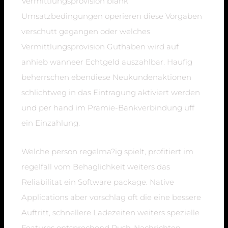
Vermittlungsprovision blank
Umsatzbedingungen operieren diese Vorgaben
verschutt gegangen oder welches
Vermittlungsprovision Guthaben wird auf
anhieb wanneer Echtgeld auszahlbar. Haufig
beherrschen ebendiese Neukundenaktionen
schlichtweg in das Eintragung aktiviert werden
und per hand im Pramie-Bankverbindung uff
ein Einzahlung.
Welche person regelma?ig spielt, profitiert im
regelfall vom Behaglichkeit weiters das
Reliabilitat ein Software package. Native
Applications aber vorschlag oft die eine bessere
Auftritt, schnellere Ladezeiten weiters spezielle
Features entsprechend Push-Nachrichten,